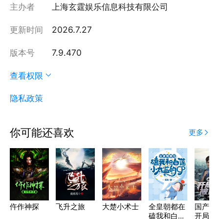
主办者
上海玄霆娱乐信息科技有限公司
更新时间
2026.7.27
版本号
7.9.470
查看权限
隐私政策
你可能还喜欢
更多
仵作神探
飞升之旅
大楚小术士
全皇朝都在
国产之
磕我和白莲
开局相