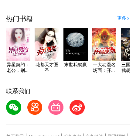
小太监的
曝光！
CP
热门书籍
更多
异星契约：
花都天才医
末世我躺赢
十大动漫名
三国：
老公，别硬
圣
场面：开局
截胡周
来
夜凯
霸
联系我们