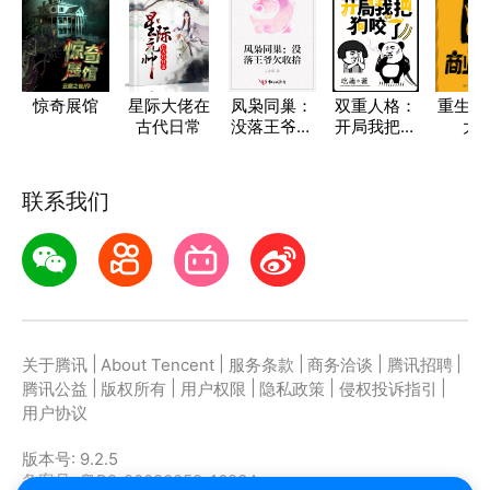
惊奇展馆
星际大佬在
凤枭同巢：
双重人格：
重生之
古代日常
没落王爷欠
开局我把狗
大
收拾
咬了
联系我们
|
|
|
|
|
关于腾讯
About Tencent
服务条款
商务洽谈
腾讯招聘
|
|
|
|
|
腾讯公益
版权所有
用户权限
隐私政策
侵权投诉指引
用户协议
版本号:
9.2.5
备案号: 粤B2-20090059-1623A