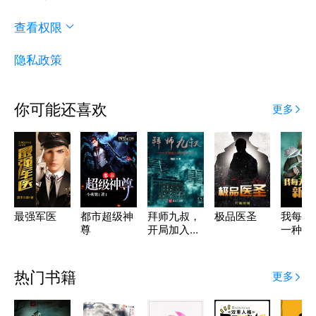
查看权限
隐私政策
你可能还喜欢
更多
最强军医
都市超级神
拜师九叔，
极品医圣
我每天
尊
开局加入聊
一种新
天群
热门书籍
更多