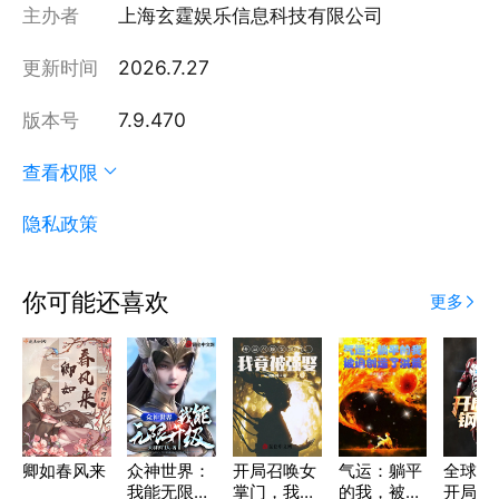
主办者
上海玄霆娱乐信息科技有限公司
更新时间
2026.7.27
版本号
7.9.470
查看权限
隐私政策
你可能还喜欢
更多
卿如春风来
众神世界：
开局召唤女
气运：躺平
全球神
我能无限升
掌门，我竟
的我，被迫
开局绑