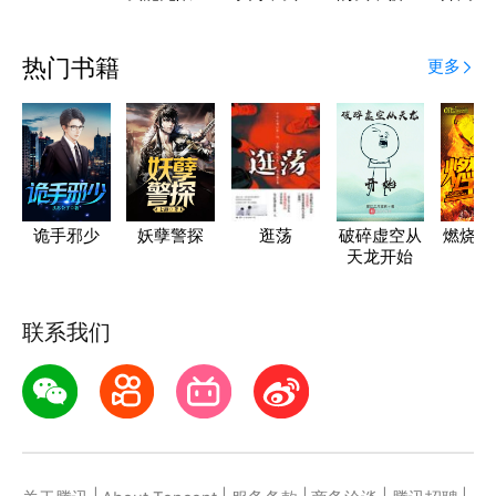
级
被强娶！
创造了洪荒
铁侠
热门书籍
更多
诡手邪少
妖孽警探
逛荡
破碎虚空从
燃烧吧
天龙开始
联系我们