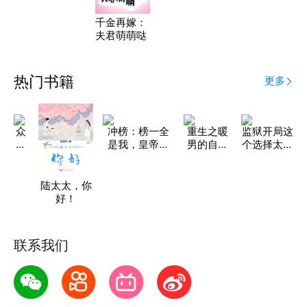
千金再嫁：
夫君萌萌哒
热门书籍
更多
众
冲榜：榜一全
重生之暖
监狱开局这
生
是我，皇帝们
男的自我
个选择太坑
令
都哭了
修养
了
陆太太，你
好！
联系我们