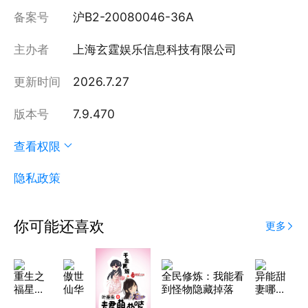
备案号
沪B2-20080046-36A
主办者
上海玄霆娱乐信息科技有限公司
更新时间
2026.7.27
版本号
7.9.470
查看权限
隐私政策
你可能还喜欢
更多
重生之
傲世
全民修炼：我能看
异能甜
福星贵
仙华
到怪物隐藏掉落
妻哪里
女
逃