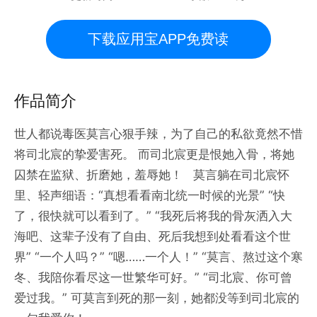
下载应用宝APP免费读
作品简介
世人都说毒医莫言心狠手辣，为了自己的私欲竟然不惜
将司北宸的挚爱害死。 而司北宸更是恨她入骨，将她
囚禁在监狱、折磨她，羞辱她！ 莫言躺在司北宸怀
里、轻声细语：“真想看看南北统一时候的光景” “快
了，很快就可以看到了。” “我死后将我的骨灰洒入大
海吧、这辈子没有了自由、死后我想到处看看这个世
界” “一个人吗？” “嗯……一个人！” “莫言、熬过这个寒
冬、我陪你看尽这一世繁华可好。” “司北宸、你可曾
爱过我。” 可莫言到死的那一刻，她都没等到司北宸的