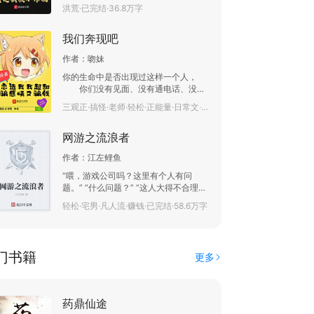
洪荒·已完结·36.8万字
我们奔现吧
作者：
吻妹
你的生命中是否出现过这样一个人，
你们没有见面、没有通电话、没有
发生过故事。可是你却真真切切的在乎
三观正·搞怪·老师·轻松·正能量·日常文·思路清奇·仙帝·已完结·69.5万字
过这一个人。 ——这一个人，他的
冷暖饥寒无不牵动着你，你会因为他开
网游之流浪者
心、沮丧、喜悦、焦虑…… ——这
一个人，他脱离了你的生活，你的柴米
作者：
江左鲤鱼
油盐与他无关；可他又无处不在，一言
一语渗透在血液里，左右着你的呼吸与
“喂，游戏公司吗？这里有个人有问
心跳。 ——这一个人，你看不见也
题。” “什么问题？” “这人大得不合理。”
摸不着，他像风一样轻柔，像云一样高
“还有吗？” “这人开了无敌挂，我们根本
轻松·宅男·凡人流·赚钱·已完结·58.6万字
远，像夏天的热浪使你煎熬，像冬日的
打不动。” “还有吗？” “这人带了只巨
寒流刺骨浸髓。他像外婆讲的故事虚无
狼，巨狼就算了，他那只巨狼还会飞。”
缥缈，像童话里的公主完美无瑕，像蝴
“还有吗？” “这些还不够吗？你们快点处
蝶栖睡的屋檐真切充实，像芦苇仰望的
理他吧，这完全破坏了游戏平衡啊。”
门书籍
彩霞似梦似幻…… ——这一个人，
更多
“好的，您的问题已记录。” “……你们不
他对你而言越来越重要，直到有一天他
处理他吗？” “对不起，该玩家数据一切
对你说：“嗨~！我们奔现吧！”
正常，我们无权干涉。”
药鼎仙途