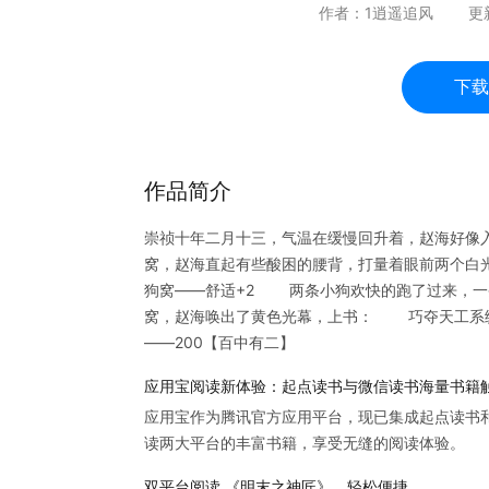
作者：
1逍遥追风
更
下载
作品简介
崇祯十年二月十三，气温在缓慢回升着，赵海好像
窝，赵海直起有些酸困的腰背，打量着眼前两个
狗窝——舒适+2 两条小狗欢快的跑了过来，一条
窝，赵海唤出了黄色光幕，上书： 巧夺天工系统
——200【百中有二】
应用宝阅读新体验：起点读书与微信读书海量书籍
应用宝作为腾讯官方应用平台，现已集成起点读书
读两大平台的丰富书籍，享受无缝的阅读体验。
双平台阅读 《明末之神匠》，轻松便捷