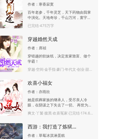
作者：
寒香寂寞
百年老参，千年灵芝，天下药物由我掌
中演化。天地奇珍，千山万河，寰宇万
物于我鼎中成长。一鼎一刃，游走天
已完结·475万字
下，以药求道，唯我逍遥。
穿越婚然天成
作者：
席祯
穿错越的软妹纸，决定发家致富、做个
学霸！
穿越·空间·金手指·豪门·年代文·创业·甜宠·爽文·已完结·249.7万字
欢喜小福女
作者：
亦雨欣
她是殡葬家族的继承人，受尽亲人冷
眼，在阴谋之下失去了一切。 再世为
人，成了一枚倒霉的丑女，家徒四壁。
爽文·丫鬟·腹黑·欢喜冤家·已完结·174.6万字
可这一世的家人却格外护犊，即便家里
穷困潦倒，老弱病残，却爱她护她宠
西游：我打造了炼狱版八十一难
她，为她倾尽所有。 两世为人，自知人
间冷暖，动容之余，步步为营，缔造自
作者：
草莓冰淇淋蛋糕
己的权势，守护家人，逆袭人生。 他高