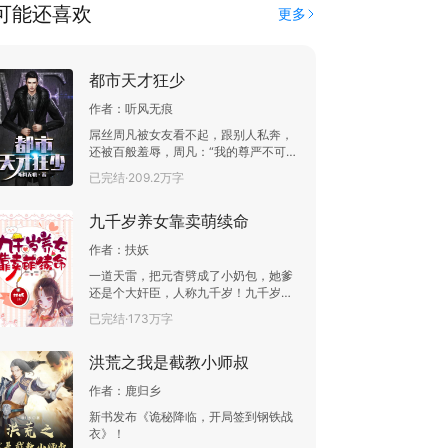
可能还喜欢
更多
都市天才狂少
作者：
听风无痕
屌丝周凡被女友看不起，跟别人私奔，
还被百般羞辱，周凡：“我的尊严不可被
人践踏，我的人生需要逆袭……”
已完结·209.2万字
九千岁养女靠卖萌续命
作者：
扶妖
一道天雷，把元杳劈成了小奶包，她爹
还是个大奸臣，人称九千岁！九千岁长
了张祸国殃民的脸，却行事狠辣，掌控
已完结·173万字
前朝后宫，权倾天下。自古，大宦官没
一个好下场……为了活命久一些，元杳
洪荒之我是截教小师叔
伸长小短手，到处抱大腿。
作者：
鹿归乡
新书发布《诡秘降临，开局签到钢铁战
衣》！