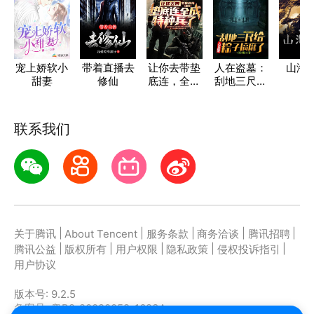
宠上娇软小
带着直播去
让你去带垫
人在盗墓：
山海
甜妻
修仙
底连，全成
刮地三尺给
特种兵了
粽子搞麻了
联系我们
|
|
|
|
|
关于腾讯
About Tencent
服务条款
商务洽谈
腾讯招聘
|
|
|
|
|
腾讯公益
版权所有
用户权限
隐私政策
侵权投诉指引
用户协议
版本号:
9.2.5
备案号: 粤B2-20090059-1623A