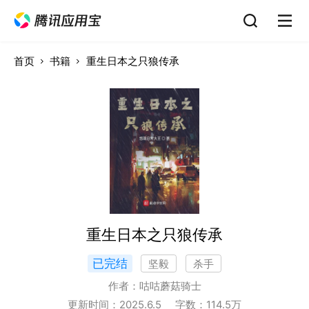
首页
书籍
重生日本之只狼传承
重生日本之只狼传承
已完结
坚毅
杀手
作者：
咕咕蘑菇骑士
更新时间：
2025.6.5
字数：
114.5
万