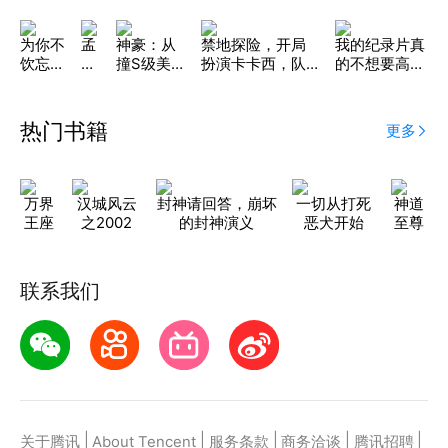
为你不
孟
神豪：从
禁地探险，开局
我的纪录片真
饮忘情
鸽
撞S级美女
扮演卡卡西，队
的不想要高收
水
传
开始
友张麒麟
视！
热门书籍
更多
万界
汉城风云
封神请回答，崩坏
一切从打死
神道
王座
之2002
的封神演义
恶犬开始
至尊
联系我们
|
|
|
|
|
关于腾讯
About Tencent
服务条款
商务洽谈
腾讯招聘