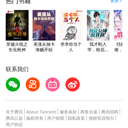
热门书籍
更多
穿越火线之
美漫从抽卡
求求你当个
我才刚入
结婚
生化枪神
海贼开始
人
学，校花女
难，反
神喊我爸？
了呆
联系我们
|
|
|
|
|
关于腾讯
About Tencent
服务条款
商务洽谈
腾讯招聘
|
|
|
|
|
腾讯公益
版权所有
用户权限
隐私政策
侵权投诉指引
用户协议