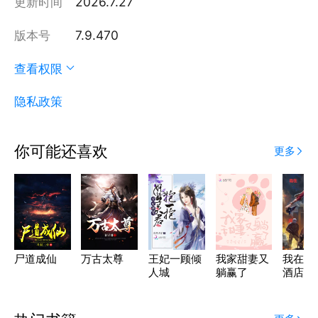
更新时间
2026.7.27
版本号
7.9.470
查看权限
隐私政策
你可能还喜欢
更多
尸道成仙
万古太尊
王妃一顾倾
我家甜妻又
我在末
人城
躺赢了
酒店