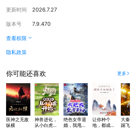
更新时间
2026.7.27
版本号
7.9.470
查看权限
隐私政策
你可能还喜欢
更多
医神之无敌
神兽进化，
绝色女帝退
让你种个
大秦之
纵横
从小白虎开
婚，我甩出
地，都成不
踢飞祖
始
至尊身份！
死神药了？
椁