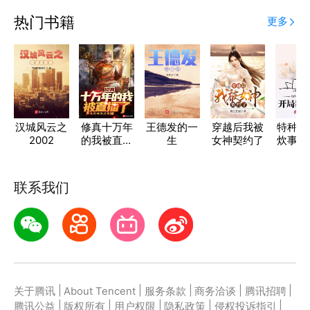
热门书籍
更多
汉城风云之
修真十万年
王德发的一
穿越后我被
特种兵
2002
的我被直播
生
女神契约了
炊事兵
了
局狼牙
联系我们
|
|
|
|
|
关于腾讯
About Tencent
服务条款
商务洽谈
腾讯招聘
|
|
|
|
|
腾讯公益
版权所有
用户权限
隐私政策
侵权投诉指引