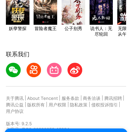
妖孽警探
冒险者魔王
公子别秀
说书人：无
无限轮
尽轮回
从午夜
开
联系我们
|
|
|
|
|
关于腾讯
About Tencent
服务条款
商务洽谈
腾讯招聘
|
|
|
|
|
腾讯公益
版权所有
用户权限
隐私政策
侵权投诉指引
用户协议
版本号:
9.2.5
备案号: 粤B2-20090059-1623A