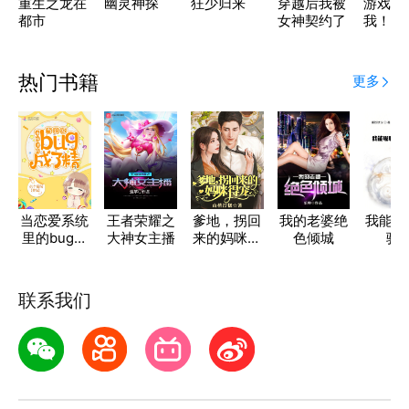
重生之龙在
幽灵神探
狂少归来
穿越后我被
游戏设
都市
女神契约了
我！虐
家！
热门书籍
更多
当恋爱系统
王者荣耀之
爹地，拐回
我的老婆绝
我能吸
里的bug成
大神女主播
来的妈咪得
色倾城
验
了精
宠
联系我们