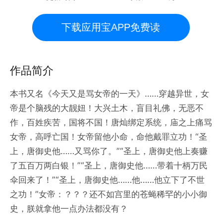
下载应用宝APP免费读
作品简介
本书又名《今天又是骂女帝的一天》……穿越异世，女
帝是个脑残的大靓妞！大兴土木，盲目礼佛，无恶不
作，百姓疾苦，国将不国！唐灿绑定系统，庙之上痛骂
女帝，高呼亡国！女帝留他小命，命他戴罪立功！“圣
上，唐御史他……又骂你了。”“圣上，唐御史他上奏赚
了五百万两白银！”“圣上，唐御史他……带着十柄万民
伞回来了！”“圣上，唐御史他……他……他立下了不世
之功！”女帝：？？？还不如宫里的苍蝇稀罕的小小御
史，朕就拿他一点办法都没有？