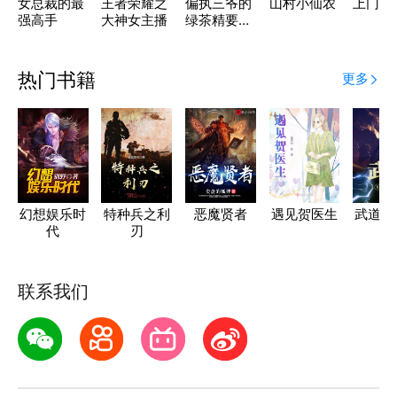
女总裁的最
王者荣耀之
偏执三爷的
山村小仙农
上门狂
强高手
大神女主播
绿茶精要洗
白了
热门书籍
更多
幻想娱乐时
特种兵之利
恶魔贤者
遇见贺医生
武道复
代
刃
统
联系我们