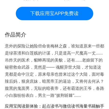
下载应用宝APP免费读
作品简介
意外的探险让她险些命丧梅林之森，谁知道原来一些都
是绿茶渣和白莲贱的计谋，只是道高一尺魔高一丈……
吊炸天的医术，貂蝉再现的美貌，还有……老娘留下的
秘密救命武器，竟然是—— 魂醒异世大陆，才知道这
竟都是命中注定，原来母亲也曾来过这个大陆，面对毒
辣后妈，狠戾庶妹，暗黑帝王的逼迫，又将何去何从？
腹黑的鬼面男，无耻的暗夜帝，还有霸道的王爷，各路
小白脸纷纷表白，男主一路“披荆斩棘”……
应用宝阅读新体验：起点读书与微信读书海量书籍触手