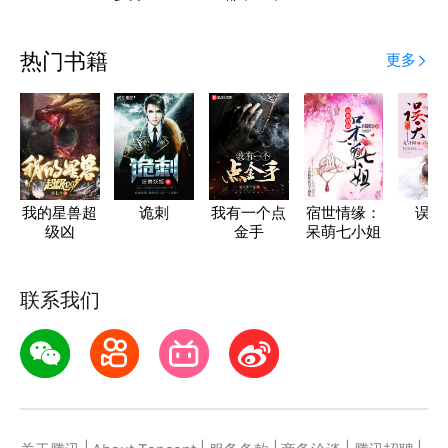
热门书籍
更多
我的星兽超
诡刺
我有一个点
宿世情缘：
误天
级凶
金手
呆萌七小姐
联系我们