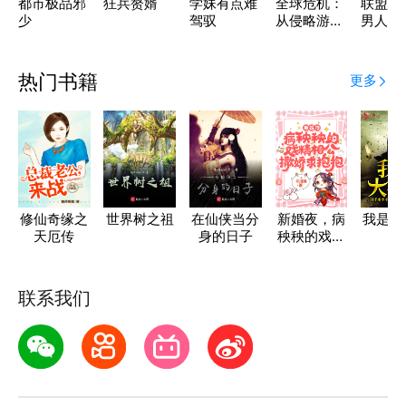
都市极品邪
狂兵赘婿
学妹有点难
全球危机：
联盟：
少
驾驭
从侵略游戏
男人回
开始
了！
热门书籍
更多
修仙奇缘之
世界树之祖
在仙侠当分
新婚夜，病
我是大
天厄传
身的日子
秧秧的戏精
相公撒娇求
抱抱
联系我们