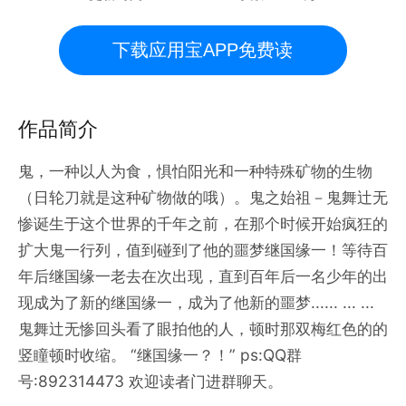
下载应用宝APP免费读
作品简介
鬼，一种以人为食，惧怕阳光和一种特殊矿物的生物
（日轮刀就是这种矿物做的哦）。鬼之始祖－鬼舞辻无
惨诞生于这个世界的千年之前，在那个时候开始疯狂的
扩大鬼一行列，值到碰到了他的噩梦继国缘一！等待百
年后继国缘一老去在次出现，直到百年后一名少年的出
现成为了新的继国缘一，成为了他新的噩梦...... ... ...
鬼舞辻无惨回头看了眼拍他的人，顿时那双梅红色的的
竖瞳顿时收缩。 “继国缘一？！” ps:QQ群
号:892314473 欢迎读者门进群聊天。