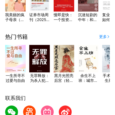
我美丽的疯
证券市场周
慢即是快：
沉迷短剧的
复业思
子母亲（轻
刊（2025
一个投资者
中年：和霸
如何成
纪实）
年第13期）
20年的思考
总再恋爱一
入三万
与实践
次（轻纪
杠青年
实）
热门书籍
更多
一生所寻不
无罪释放：
黑月光照亮
余生不上
手术台
过爱与自由
为杀人犯洗
后宫（轻故
班：城市打
生死
冤脱罪
事）
工人的乡村
冒险记
联系我们