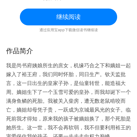
继续阅读
通过应用宝app下载微信读书继续读
作品简介
我是尚书府姨娘所生的庶女，机缘巧合之下和嫡姐一起
嫁入了裕王府，我们同时怀胎，同日生产。钦天监批
言，这一日出生的皇家子孙，是仙童转世，能造福大
周。嫡姐生下了一个玉雪可爱的皇孙，而我却诞下一个
满身鱼鳞的死胎。我被关入柴房，遭无数老鼠啃咬而
亡，嫡姐却母凭子贵，一跃成为京城最风光的女子。临
死前我才得知，原来我的孩子被嫡姐换了，那个死胎是
她所生。这一世，我不会再软弱，我不但要利用裕王的
宠爱保住我的孩子，还要一步步走向权力巅峰。