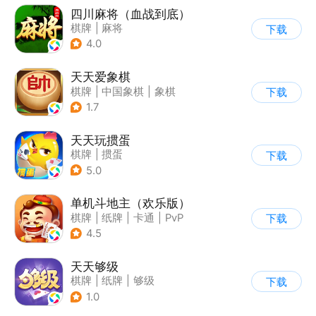
四川麻将（血战到底）
棋牌
|
麻将
下载
4.0
天天爱象棋
棋牌
|
中国象棋
|
象棋
下载
1.7
天天玩掼蛋
棋牌
|
掼蛋
下载
5.0
单机斗地主（欢乐版）
棋牌
|
纸牌
|
卡通
|
PvP
下载
4.5
天天够级
棋牌
|
纸牌
|
够级
下载
1.0