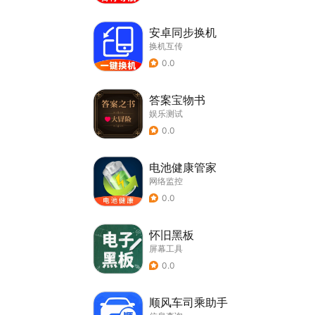
安卓同步换机
换机互传
0.0
答案宝物书
娱乐测试
0.0
电池健康管家
网络监控
0.0
怀旧黑板
屏幕工具
0.0
顺风车司乘助手