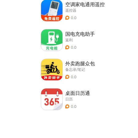
空调家电通用遥控
遥控器
0.0
国电充电助手
返利
0.0
外卖跑腿众包
备忘录/笔记
0.0
桌面日历通
日历
0.0