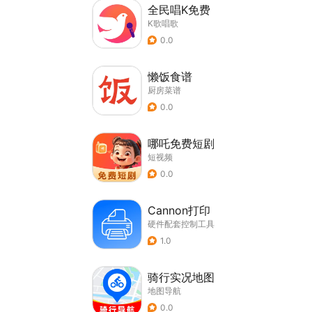
全民唱K免费
K歌唱歌
0.0
懒饭食谱
厨房菜谱
0.0
哪吒免费短剧
短视频
0.0
Cannon打印
硬件配套控制工具
1.0
骑行实况地图
地图导航
0.0