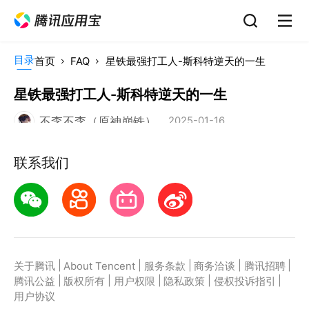
目录
首页
FAQ
星铁最强打工人-斯科特逆天的一生
星铁最强打工人-斯科特逆天的一生
不李不李（原神崩铁）
2025-01-16
联系我们
|
|
|
|
|
关于腾讯
About Tencent
服务条款
商务洽谈
腾讯招聘
|
|
|
|
|
腾讯公益
版权所有
用户权限
隐私政策
侵权投诉指引
用户协议