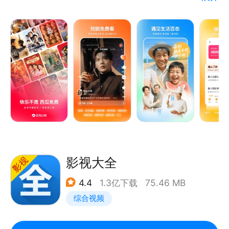
人、1.8亿用户活跃在西瓜视频。
【来西瓜视频 免费看短剧还能领金币】
全场短剧免费看，一边看一边在赚金币！ 免费短剧看
越多赚越多，连续签到领取翻倍金币奖励！
都市言情、逆袭复仇、穿越脑洞、恋爱豪门、赘婿逆袭
等多品类剧目，海量短剧应有尽有；操作简单，轻轻一
点即可开始爽剧之旅，支持支持倍速观看、跳集播放、
滑动切换等功能，带你畅游短剧！
- 精彩短剧内容：《二十九》《午后玫瑰》《金猪玉
叶》《桃花马上请长缨》《丐世龙婿》《结婚当天我成
影视大全
了豪门继承人》《女婿回乡》《闪婚小孕妻》《神尊归
4.4
1.3亿下载
75.46 MB
位》《龙升》《外卖老爹竟是满级大佬》《大夏傻神》
综合视频
《练气至尊》等