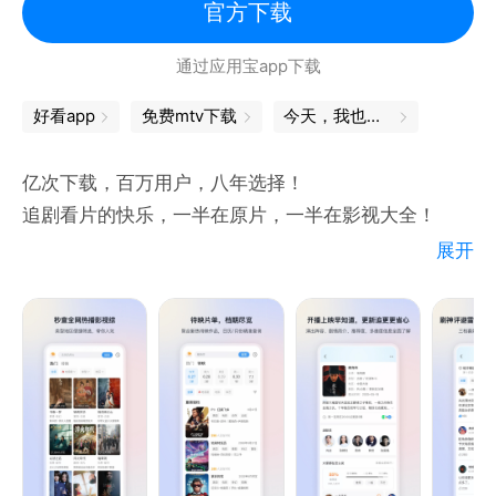
【西瓜放映厅 你的专属私人影院】
官方下载
足不出户看大片，打造你的私人家庭影院！
通过应用宝app下载
《涉过愤怒的海》《夺宝奇兵5》《疯狂元素城》《速
度与激情10》《银河护卫队3》《满江红》《阿凡达：
好看app
免费mtv下载
今天，我也是勇敢的打工人
水之道》全网同步首发，
还有经典电视剧、高分电影、热门综艺等精品内容，
亿次下载，百万用户，八年选择！
4K超高清更精彩。
追剧看片的快乐，一半在原片，一半在影视大全！
展开
【在这里 看见不一样的烟火】
你是不是缺少一个工具，快速了解全网热播待映的电视
你可以跟着@渔人阿烽去海边开盲盒，也可以跟着@洛
剧、电影、综艺
桑和小志玛去雪山摘草药，还可以跟着@一朵北漂看看
你是不是在剧荒片荒时，希望有app帮你在选择时提供
北漂家族如何把生活过的火热，更多不一样的烟火生活
帮助，让你丝滑找到一部好内容
等你来发现！
你是不是在看完某个内容后，想要推荐或吐槽，却发现
身边缺少这样的圈子
【西瓜直播 带你足不出户看世界】
我们正在努力打造这样一个影视综爱好者的灵魂聚集
花样美食、游戏大神、趣味旅行、乡野生活，大千世界