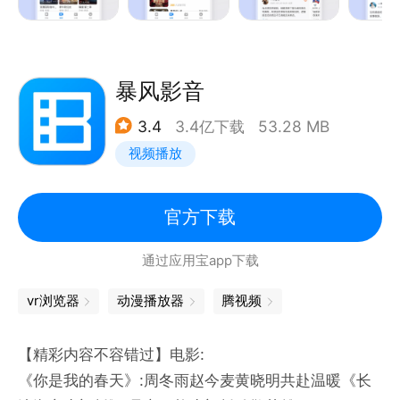
地。
精彩目不暇接，快跟着主播们一起去看世界吧！
在这里，能解决你看什么、这部内容好不好看、如何找
【成为西瓜视频创作人 一起感受创作的力量】
到同好等多样痛点。
暴风影音
把课堂搬进博物馆的@水星逛博物馆，为全村老人拍照
在这里，爱追剧，爱看综艺，身为影迷都能够找到同
的@小白的奇幻旅行等超多创作人在西瓜等你，成为西
3.4
3.4亿下载
53.28 MB
类，
瓜视频创作人，让更多人感受生活的温度，共享视频世
视频播放
如果你是个爱分享爱表达的E人，我们将是一个非常适
界～
合你畅所欲言的平台，
如果你不混饭圈、单纯热爱作品演员明星，我们精心准
官方下载
*数据来源：QuestMobile
备了内容，想成为你作为i人的藏身处。
通过应用宝app下载
无论你是古偶爱好者、大爱都市言情、悬疑发烧友、灵
异恐怖迷、美剧控、韩剧迷、日剧Fan…都能在这找到
vr浏览器
动漫播放器
腾视频
共鸣！
【精彩内容不容错过】电影:
问题反馈请关注影视大全公众号：yingshidaquan003
《你是我的春天》:周冬雨赵今麦黄晓明共赴温暖《长