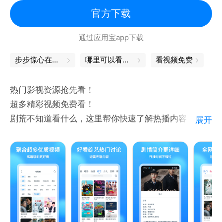
鼠之萌力觉醒》《冒险小狗帮》《贝肯熊 第三季》
官方下载
《斑布猫之爱的暴击》《可可小爱》《圆梦巨人》《兔
通过应用宝app下载
小贝儿歌》《猫小帅故事》《方块熊创意早教课堂》
步步惊心在哪看
哪里可以看如懿传
看视频免费
热门影视资源抢先看！
超多精彩视频免费看！
剧荒不知道看什么，这里帮你快速了解热播内容
展开
爆笑解说、丝滑剪辑，一部内容不同体验
新剧资讯、热播指南
预告解析、影讯影评
想你所想、看你所看
尽在影视大全看看