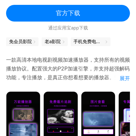
少儿动漫:《飞狗MOCO》《贝乐虎儿歌》《兔小贝故
事》《请吃红小豆吧》《巴啦啦小魔仙》《贝肯熊 第
官方下载
五季》《神兽金刚四 邦宝历险记》《超变战陀3双甲战
通过应用宝app下载
陀》《方块熊创意早教课堂》 《开心超人联盟之异星
迷航》
免会员影院
老a影院
手机免费电影院
一款高清本地电视剧视频加速播放器，支持所有的视频
播放协议。配置强大的P2P加速引擎，并支持超强解码
功能，专注播放，是真正你想看想要的播放器。安全极
展开
速领先的双核搜索技术，智能防护，纯粹的观影体验、
网页播放、弹出播放、随心设置. ——视频播放，无需
导入： 本款APP支持超多种格式的视频文件，无需导
入，自动读取本地所有视频，即点即看，无需等待，无
需转码； ——流畅播放，拒绝卡顿： 我们拥有超强大
的本地视频读取功能，让视频播放不再卡顿，同时支持