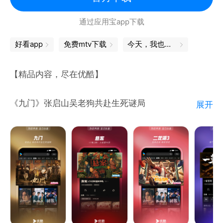
通过应用宝app下载
好看app
免费mtv下载
今天，我也是勇敢的打工人
【精品内容，尽在优酷】
《九门》张启山吴老狗共赴生死谜局
展开
《一斩苍穹》菜刀砍神带队掀翻腐朽仙界
《悬案》17集2案！人性罪与罚
《千香》宋威龙鞠婧祎宿敌纠缠
《二龙湖3》浩哥逆袭 情财双收
《东大高武学院》爽看！现代都市碰撞东方修仙
《沧元图》看孟川执刀斩妖邪 雷霆护众生
《云深不知梦 特别篇》斩尽前尘恨，拔剑救世人！