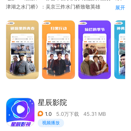
津湖之水门桥》：吴京三炸水门桥致敬英雄
展开
电视剧：《护卫者》张丰毅演绎新时代“片儿警 《秘密
的背后》：战菁一李茂轰动上海滩
少儿动漫:《宠物店的小秘密》:爆笑萌宠齐聚一堂!
《超级宝贝JOJO》：适龄启蒙 亲子共学
【海量资源等你发掘】
电影:《明日战记》《哥，你好》《风声》《月球陨
落》《边缘行者》《追龙Ⅱ》《误杀瞒天记》《长安
道》《云南虫谷》《东江风云》《007：无暇赴死》
《奇门遁甲》《诛仙Ⅰ》《龙牌之谜》《终结者:黑暗命
运》
电视剧:《虎胆巍城》《民兵康宝》《产科医生》《女
星辰影院
子特战队》《摧毁》《刀尖舞者》《分界线》《沸腾人
1.0
5.0万下载
45.31 MB
生》《铁血战狼》《家国恩仇记》《新萧十一郎》《真
视频播放
命小和尚》《龙门飞甲》《梅花儿香》《谈判官》