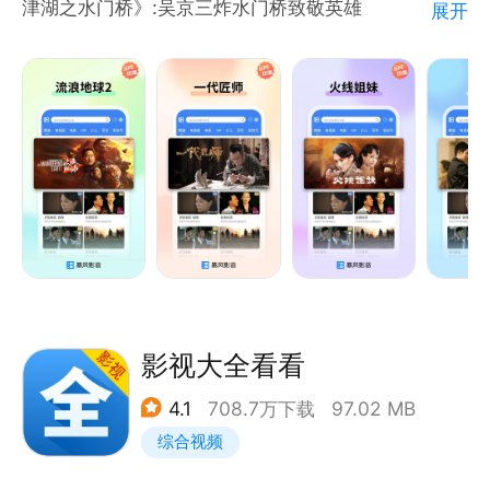
津湖之水门桥》:吴京三炸水门桥致敬英雄
展开
电视剧:《不惑之旅》:陈建斌牵手梅婷演绎中年人的爱
情!《天外飞仙》:胡歌林依晨唯美天仙恋
少儿动漫:《小鸡彩虹 第七季》:宝宝的社交启蒙动画
《宠物店的小秘密》:爆笑萌宠齐聚一堂!
【海量资源等你发掘】
电影:《月球陨落》《边缘行者》《人之怒》《007：
无暇赴死》《绣春刀II：修罗战场》《反贪风暴3》
《诛仙Ⅰ》《动物世界》《终结者:黑暗命运》《嫌疑人
X的献身》《叶问外传：张天志》《集结号》《拆弹专
家》
电视剧:《滹沱儿女》《逆流而上的你》《六指琴魔》
影视大全看看
《谈判官》《猎场》《桃花依旧笑春风》《产科医生》
4.1
708.7万下载
97.02 MB
《潜伏在黎明之前》《乱世丽人行》《霞光》《浪漫满
综合视频
厨》
少儿动漫:《飞狗MOCO》《请吃红小豆吧》《三只松