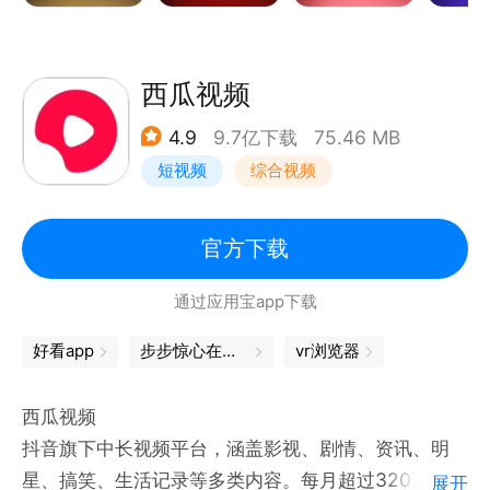
《镖人：风起大漠》吴京领衔武侠巨制
《食神·百厨大战》战火升级！星素换位高燃对决
《翘楚》陈都灵周翊然掀翻野心局
西瓜视频
《光阴之外 年番》光阴之外年番 狠辣少年末世屠神
4.9
9.7亿下载
75.46 MB
《师兄啊师兄》师兄啊师兄最终季 战天道改大劫
短视频
综合视频
《熊出没·年年有熊》熊强组合超能冒险
《这是我的西游2》时代少年团与四位哥哥爆笑整活
《雨霖铃》杨洋新剧！御猫展昭江湖除恶
官方下载
《黑夜告白》潘粤明、王鹤棣联手追凶18年
通过应用宝app下载
《月鳞绮纪》群妖剧本杀画皮难画心
《沧元图 第三季》赛博水墨炸燃视听盛宴
好看app
步步惊心在哪看
vr浏览器
西瓜视频
抖音旗下中长视频平台，涵盖影视、剧情、资讯、明
星、搞笑、生活记录等多类内容。每月超过320万创作
展开