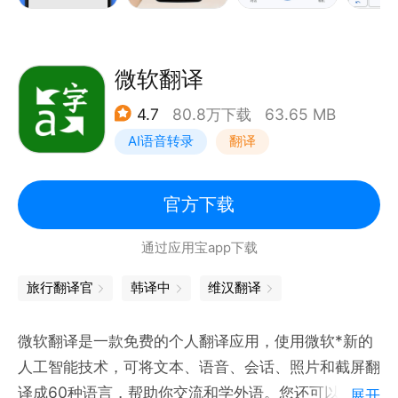
• 手写翻译：以手写方式输入文字字符，无需打字（支
持 96 种语言）
• 翻译收藏夹：点击星标收藏翻译的内容，以供日后参
微软翻译
考（不限语言）
4.7
80.8万下载
63.65 MB
• 跨设备同步：登录即可在应用和桌面设备之间同步翻
AI语音转录
翻译
译收藏夹
• 转录：近乎实时地连续翻译使用其他语言的用户所说
的内容（支持 8 种语言）
官方下载
通过应用宝app下载
支持下列语言之间的互译：
阿尔巴尼亚语、阿拉伯语、阿姆哈拉语、阿萨姆语、阿
旅行翻译官
韩译中
维汉翻译
塞拜疆语、埃维语、艾马拉语、爱尔兰语、爱沙尼亚
语、奥利亚语、奥罗莫语、巴斯克语、白俄罗斯语、班
微软翻译是一款免费的个人翻译应用，使用微软*新的
巴拉语、保加利亚语、冰岛语、波兰语、波斯尼亚语、
人工智能技术，可将文本、语音、会话、照片和截屏翻
波斯语、博杰普尔语、布尔语(南非荷兰语)、鞑靼语、
译成60种语言，帮助你交流和学外语。您还可以免费
展开