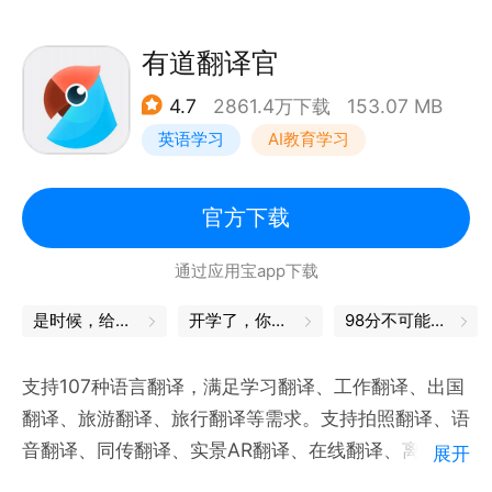
· AI同传：支持124个语种实时翻译，适配多种口音和
语速。会后保存原文译文，生成AI纪要和脑图
有道翻译官
· 文档翻译：内置百万级专业术语量，1:1保留原文排版
4.7
2861.4万下载
153.07 MB
· 支持拍照和实景AR翻译、文本翻译、对话翻译
英语学习
AI教育学习
【个性化单词本，背单词更高效】
· 可自定义词书，收藏生词、易错词等
官方下载
· 内置四六级、考研、雅思、托福、初高中等丰富词库
通过应用宝app下载
【真题题库，备考更有针对性】
是时候，给自己充充电了
开学了，你的书皮买好了吗
98分不可能的，我都是100分
· 内置四六级、初高中等真题题库，适配练习和模考需
求
支持107种语言翻译，满足学习翻译、工作翻译、出国
翻译、旅游翻译、旅行翻译等需求。支持拍照翻译、语
【10亿+用户的专业选择】
音翻译、同传翻译、实景AR翻译、在线翻译、离线翻
展开
· 网易有道深耕教育科技与语言学习领域20年，推出国
译。有道翻译官的中英互译采用业界最先进的有道神经