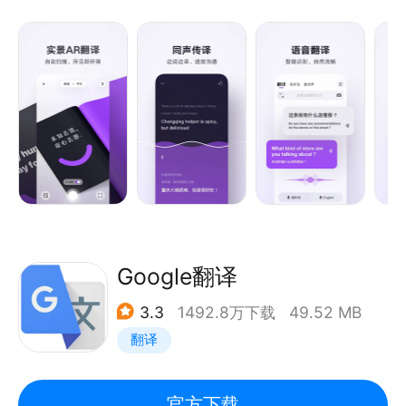
功能。日均翻译量已破 6 亿！满足翻译学习、口语练
习、出国旅游、日常交流等需求。
更懂国人语言习惯，采用先进的神经网络机器翻译引擎
NMT，BLEU评测和专业人工评测，翻译自然流畅。
【深受亿万用户和业界同行信任】
- 博鳌AI同传技术展示方
- 数次荣获安卓应用市场精品推荐
- 爱范儿、少数派、小众软件等权威媒体自发推荐
Google翻译
【主要功能】
3.3
1492.8万下载
49.52 MB
* 语音翻译 | 无需打字，快拿去与歪果友人谈笑风生
翻译
吧；
* 同声传译 | 声画同步，实时翻译，炫酷又高效；
* 全能生词本 | 收藏词句轻松复习；
官方下载