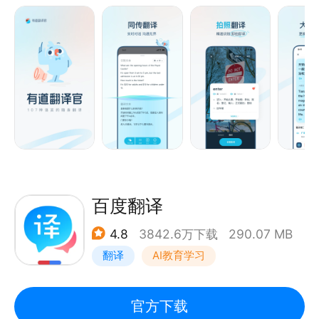
内首个教育领域大模型「子曰」大模型，翻译质量位居
网络翻译引擎技术YNMT，相比传统的机器翻译，翻译
全球前列
准确率显著提升，翻译更准确。学英语用网易有道词
· 2023-2025连续3年获评【Quest Mobile行业用户
典，翻译就用有道翻译官。
规模NO.1】
【翻译功能】
翻译语种：支持英语、日语、韩语、法语、俄语、西班
牙语等107种语言翻译，覆盖186个国家，英语翻译、
出国翻译、旅行翻译、旅游购物都不用担心。
离线翻译：支持离线翻译功能的免费词典翻译应用，出
国旅游旅行没有网络也能正常翻译英语、日语、韩语、
法语、西班牙语、葡萄牙语、越南语等。
百度翻译
AR翻译：实景AR翻译，无需拍照，摄像头扫描即可实
4.8
3842.6万下载
290.07 MB
时翻译。
翻译
AI教育学习
同传翻译：流式语音识别，随说随译。
拍照翻译：强大的OCR摄像头取词和拍照翻译功能，
一拍即译，无需手动输入便可快速翻译英语、日语等多
官方下载