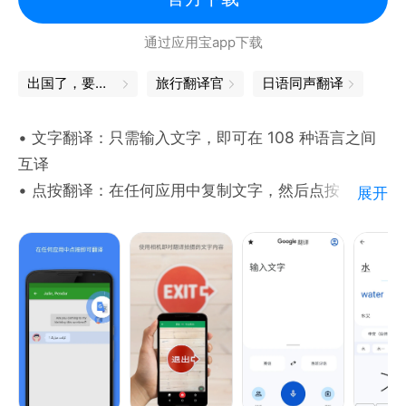
--------------------
通过应用宝app下载
我们渴望听到你的反馈！
出国了，要准备些什么
旅行翻译官
日语同声翻译
如果你有任何建议或问题，可以发送邮件到
• 文字翻译：只需输入文字，即可在 108 种语言之间
translate@tencent.com。
互译
• 点按翻译：在任何应用中复制文字，然后点按
展开
“Google 翻译”图标，即可翻译（不限语言）
• 离线翻译：无需连接到互联网即可翻译（支持 59 种
语言）
• 即时相机翻译：只需将相机镜头对准相应图片就能即
时翻译图片中的文字（支持 94 种语言）
• 照片翻译：拍摄或导入照片即可获取优质翻译（支持
90 种语言）
• 对话翻译：实时翻译双语对话（支持 70 种语言）