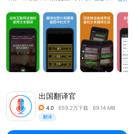
丹麦语、德语、迪维希语、蒂格尼亚语、多格来语、俄
下载离线语言包以便在旅行途中使用！
语、法语、梵语、菲律宾语、芬兰语、弗里西语、高棉
• 将文本翻译成60余种语言，可在线或离线使用。
语、格鲁吉亚语、贡根语、古吉拉特语、瓜拉尼语、哈
• 拍照翻译功能，可直接翻译相片和截屏内的文字。
萨克语、海地克里奥尔语、韩语、豪萨语、荷兰语、吉
• 语音翻译功能可实现单人使用，以及双人对话的分屏
尔吉斯语、加利西亚语、加泰罗尼亚语、捷克语、卡纳
模式实时翻译。
达语、科西嘉语、克里奥尔语、克罗地亚语、克丘亚
• 多人多语言会话翻译——连接多个设备并跨越多个语
语、库尔德语（库尔曼吉语）、库尔德语（索拉尼）、
种与*多100人进行面对面会话，每个人都可以选择自
拉丁语、拉脱维亚语、老挝语、立陶宛语、林格拉语、
己的语言。
卢干达语、卢森堡语、卢旺达语、罗马尼亚语、马尔加
• 收录了多种出国旅游场景的常用语手册与发音指引，
什语、马耳他语、马拉地语、马拉雅拉姆语、马来语、
帮助您在旅途中学习外语。
马其顿语、迈蒂利语、毛利语、梅泰语（曼尼普尔
• 查看单词的多种翻译与意思，为您找到用于表达自我
出国翻译官
语）、蒙古语、孟加拉语、米佐语、缅甸语、苗语、南
的*佳翻译。
非科萨语、南非祖鲁语、尼泊尔语、挪威语、旁遮普
4.0
659.2万下载
69.14 MB
• 下载离线语言包，以便您在没有网络连接时使用。
语、葡萄牙语、普什图语、齐切瓦语、契维语、日语、
翻译
• 听取译文的读音，帮助您学外语，旅游和海外购物。
瑞典语、萨摩亚语、塞尔维亚语、塞佩蒂语、塞索托
• 与其他应用共享翻译结果。
语、僧伽罗语、世界语、斯洛伐克语、斯洛文尼亚语、