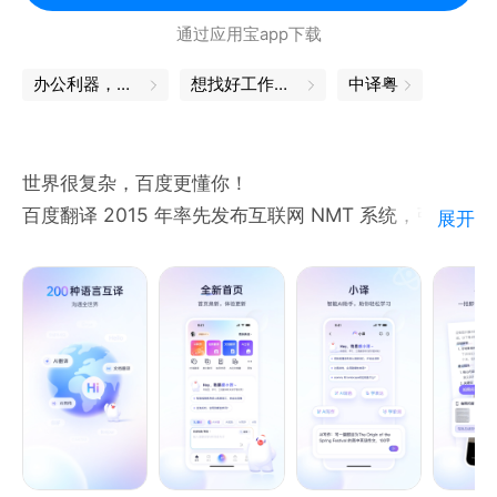
种语言，满足出国翻译、旅行翻译、旅游购物翻译、英
通过应用宝app下载
语学习翻译等需求。
文本翻译：输入文本即可翻译，支持107种语言翻译。
办公利器，让工作更轻松
想找好工作？试试这款APP
中译粤
表情翻译：逗趣的表情翻译，让翻译更有趣。
世界很复杂，百度更懂你！
百度翻译 2015 年率先发布互联网 NMT 系统，引领机
展开
器翻译进入该时代，译文自然流畅、质量大幅提升，获
国家科技进步二等奖等，经优化后文本、拍照等翻译均
升级，现支持 200 种语言互译。
主要功能含 AI 大模型翻译（获取优质译文，更有多情
景下的扩展译法、重点词汇在特定情景的释义讲解，从
译到会，一步到位）、度小译词典（收录权威牛津、柯
林斯词典，累积覆盖2100万词条，更有海量双语例
句、视频讲解、同反义词、词根词缀等等服词典资