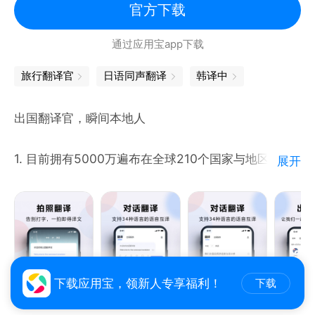
• 标注并保存您*常用的译文以便以后使用。
官方下载
斯瓦希里语、苏格兰盖尔语、宿务语、索马里语、塔吉
• 通过上下文菜单翻译功能翻译其他应用中的文本。
克语、泰卢固语、泰米尔语、泰语、土耳其语、土库曼
通过应用宝app下载
• 对您的 Android Wear 智能手表说话，立刻获得翻
语、威尔士语、维吾尔语、乌尔都语、乌克兰语、乌兹
译。
旅行翻译官
日语同声翻译
韩译中
别克语、西班牙语、希伯来语、希腊语、夏威夷语、信
• 自动在您的手机与 Android Wear 智能手表之间同步
德语、匈牙利语、修纳语、亚美尼亚语、伊博语、伊洛
译文。
出国翻译官，瞬间本地人
卡诺语、意大利语、意第绪语、印地语、印尼巽他语、
印尼语、印尼爪哇语、英语、约鲁巴语、越南语、中文
1. 目前拥有5000万遍布在全球210个国家与地区的用
（繁体）、中文（简体）、宗加语
展开
户
微软翻译支持以下语言：
权限通知
南非荷兰语、阿拉伯语、孟加拉语、波斯尼亚语（拉丁
2. 为您提供实时双向语音识别互译，让您不学外语也
Google 翻译可能会请求获取以下功能的使用权限：
字母）、保加利亚语、广东话（繁体中文）、加泰罗尼
可能走遍全世界。
• 麦克风使用权限（语音翻译）
亚语、中文（简体）、中文（繁体）、克罗地亚语，捷
• 相机使用权限（通过相机翻译文字）
克语、丹麦语、荷兰语、英语、爱沙尼亚语、斐济语、
4. 在跟谷歌翻译，有道翻译，搜狗翻译，微软翻译，
• 外部存储空间访问权限（下载离线翻译数据）
下载应用宝，领新人专享福利！
下载
菲律宾语、芬兰语、法语、德语、希腊语、海地克里奥
讯飞翻译的竞争中，我们更推出了真人实时在线视频翻
• 帐号和凭据使用权限（在不同设备上进行登录和同
尔语、希伯来语、印地语、苗语、匈牙利语、印度尼西