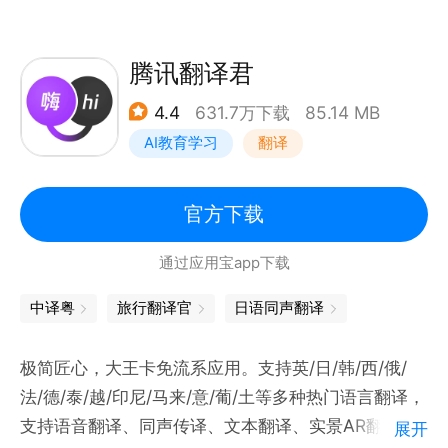
源）、拍照翻译（支持拍照、涂抹、AR三种模式，覆
盖中、英、日、韩、法等20种热门语言）、语音翻译
（实时语音翻译，支持中、英、日等21种热门语言的
腾讯翻译君
语音输入）、背单词（“教、学、测”三位一体的背词模
4.4
631.7万下载
85.14 MB
式）、作文批改（格式、语法、拼写三大评分维度智能
AI教育学习
翻译
纠错与润色，给出修改建议）、语法分析（AI解构英文
句子，轻松看懂长难句）、每日跟读（精美卡片和美
句，专业多维度打分和纠错）、英语短视频（趣味学
官方下载
习）、feed 双语文章、度小译AI助手、AI口语、文档
通过应用宝app下载
翻译（支持AI大模型翻译、专业领域模型翻译，支持文
档格式转换）、AI同传、AI论文精翻等。
中译粤
旅行翻译官
日语同声翻译
极简匠心，大王卡免流系应用。支持英/日/韩/西/俄/
法/德/泰/越/印尼/马来/意/葡/土等多种热门语言翻译，
支持语音翻译、同声传译、文本翻译、实景AR翻译等
展开