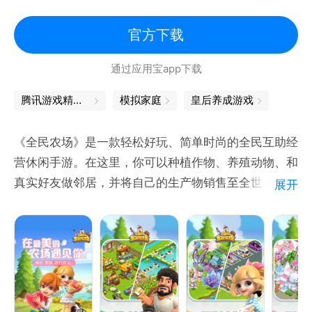
精灵获得靠打，路因加德、秩序圣龙等顶级强宠挑战即
卡通
可免费获得，全民皆有强阵，非酋也可畅玩。
官方下载
通过应用宝app下载
【精灵养成无压力， 练度轻松拉满】
每月版本海量奖励，不肝不氪，精灵满级满觉无压力。
腾讯游戏精品汇聚，让你畅玩不停
模拟家庭
皇后养成游戏
【豪华新手福利，首日登陆领梦之队】
《全民农场》是一款轻松好玩、简单时尚的全民互助经
新手送680抽及海量觉醒魂等珍稀奖励，活跃领满级满
营休闲手游。在这里，你可以种植作物、养殖动物、和
觉梦之队、潘多拉、黄金圣龙、圣光飞龙等传说精灵，
真实好友做邻居，并将自己的生产物销售至全世界，成
展开
还有新手特权奖励翻倍掉落，开局即巅峰！
为享誉全球的农场大亨！