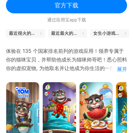
官方下载
衡和冒险并行！
通过应用宝app下载
热血羁绊，全民狂欢，尽在《火影忍者：忍者新世
代》！
最近很火的游戏
最近最火的游戏
女生小游戏大全
体验在 135 个国家排名前列的游戏应用！领养专属于
你的猫咪宝贝，并帮助他成长为猫咪帅哥吧！悉心照料
你的虚拟宠物, 为他取名并让他成为你生活的一部分－
展开
喂他，和他玩耍，培养他成长。
其他配件中选择，以你喜爱的任何方式来打扮他。布置
他的小窝，还可以去看看别人是如何布置他们的“我的
汤姆猫”的家。与你的汤姆一起开心玩游戏，看着他慢
慢成为你日常生活的一部分。
特性：
- 畅玩 10 个迷你游戏：果冻连线、泡泡射手、星球跳