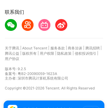
鼠小弟、飞力鸟、点点通、糖宝儿……
4. 汤姆猫的新玩具：秋千、蹦床、篮球、沙袋……
联系我们
5. 岛屿宝藏世界，开启探险之旅；
6. 全新趣味小游戏，陪你度过每一天：宠物连线、太
空轨迹、超级气球、趣味滚滚……
|
|
|
|
|
关于腾讯
About Tencent
服务条款
商务洽谈
腾讯招聘
|
|
|
|
|
腾讯公益
版权所有
用户权限
隐私政策
侵权投诉指引
用户协议
版本号:
9.2.5
备案号: 粤B2-20090059-1623A
主办者: 深圳市腾讯计算机系统有限公司
Copyright ©2021-2026 Tencent. All Rights Reserved