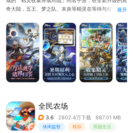
成的「精灵收集养成对战」同名手游，在全新升级的奥
奇大陆，五王、梦之队、末炎等精灵在等待与你的重新
展开
邂逅，一起开启拯救世界的冒险之旅！这一次，有续写
经典的剧情、全面升级的视觉表现、更具趣味的破阵挑
战、和无数等你收服的新精灵。重回奥奇大陆，组建你
最喜爱的精灵队伍，与当年的伙伴继续对战切磋，一同
找回快乐游戏的初心吧！
《奥奇传说》手游特色——
【九宫八阵体系，多元战斗策略】
首创九宫八阵战斗体系，排兵布阵，谋定后动，策略定
胜负。更有八大系别，十三大职业，超300种精灵，打
全民农场
造无限战斗可能。
3.6
2802.4万下载
887.01 MB
休闲益智
模拟
田园生活
【版本人权强宠，免费挑战获得】