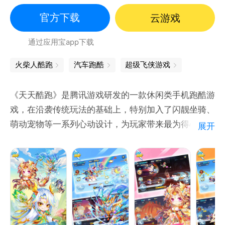
【以小搏大，战局随时都会逆袭】
萌系
你长你厉害，我短我灵活！大蛇不再有统治性的地位，
官方下载
云游戏
小蛇们更灵活，战局随时都有可能逆转！
通过应用宝app下载
【简单有趣，老少皆宜的全民游戏】
火柴人酷跑
汽车跑酷
超级飞侠游戏
不管是什么年龄、什么性别、什么职业，只要简单的在
屏幕上戳戳戳，就能在贪吃蛇大作战找到满满的乐趣！
《天天酷跑》是腾讯游戏研发的一款休闲类手机跑酷游
戏，在沿袭传统玩法的基础上，特别加入了闪靓坐骑、
【战斗技巧，老司机教你几招】
萌动宠物等一系列心动设计，为玩家带来最为得心应手
展开
急速超车拦截蛇头、急停甩头抢道、180度华丽飘逸、
的跑酷体验！
画个圈圈诅咒你…这些都是战斗技巧！
谁说贪吃蛇大作战只靠手速？策略也很重要，当然如果
你恰好单身又练过手速 —— 完美！