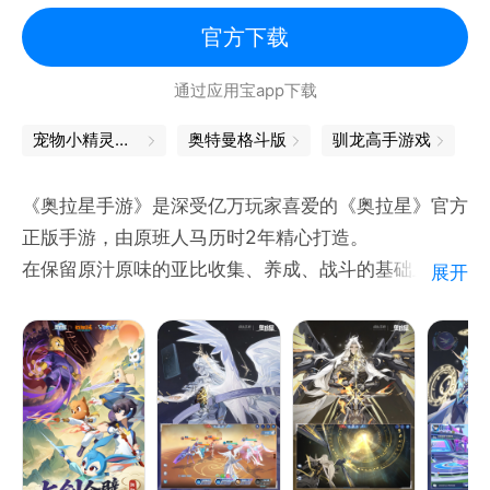
卡通
官方下载
通过应用宝app下载
宠物小精灵游戏
奥特曼格斗版
驯龙高手游戏
《奥拉星手游》是深受亿万玩家喜爱的《奥拉星》官方
正版手游，由原班人马历时2年精心打造。
在保留原汁原味的亚比收集、养成、战斗的基础上，拓
展开
展了漫漫宇宙、浩瀚星辰的世界探索玩法，近百只亚比
凭借全新的3D姿态，为你呈现一个青春、热血的全新
奥拉世界。