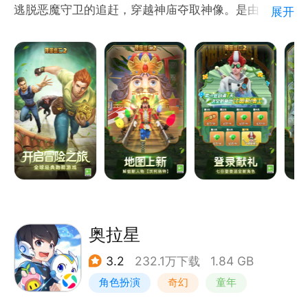
逃脱恶魔守卫的追赶，穿越神庙夺取神像。是由
展开
Imangi Studios、LLC制作，由乐逗游戏代理发行的
角色扮演运动类冒险游戏。全球海量玩家都在玩， 这
是一条怎么跑都跑不完的路程，但是却也给人一种希
望，也许出口，也许胜利就在前方，只要我们坚持不
懈，终会到达希望的港口，胜利的彼岸！所以你还在等
待什么呢？如果你够胆的话就拿起手机跟我踏上逃亡之
旅吧！
奥拉星
3.2
232.1万下载
1.84 GB
角色扮演
奇幻
童年