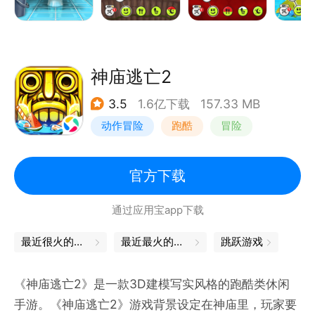
跳跳 、连及更多！！赢取金币、乐趣无穷！
- 录制并观看视频：录制并分享你自己的“我的汤姆猫”
视频，并观看其他视频。
神庙逃亡2
3.5
1.6亿下载
157.33 MB
动作冒险
跑酷
冒险
欧美风
官方下载
通过应用宝app下载
最近很火的游戏
最近最火的游戏
跳跃游戏
《神庙逃亡2》是一款3D建模写实风格的跑酷类休闲
手游。《神庙逃亡2》游戏背景设定在神庙里，玩家要