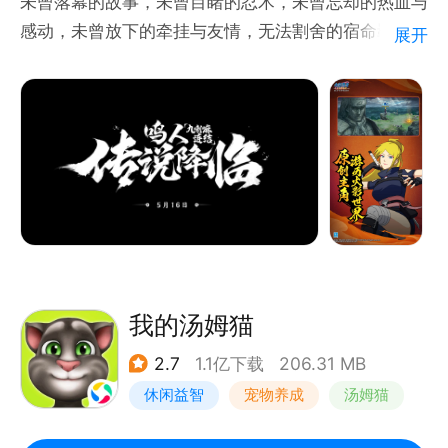
未曾落幕的故事，未曾目睹的忍术，未曾忘却的热血与
感动，未曾放下的牵挂与友情，无法割舍的宿命羁绊，
展开
将再度重启！
游戏介绍：
《火影忍者：忍者新世代》为官方正版授权的大世界高
自由回合策略RPG手游。玩家可扮演各具特色的风、
雷、水、土、火五属性原创主角，亲历原著经典桥段与
感人瞬间，在宏大的世界中自由探索，打造最强忍者小
队，结交同伴，并肩作战！
独创Combo系统，爽快的连击战斗，精妙的组合搭
我的汤姆猫
配，紧张刺激的半即时回合策略微电竞玩法，将为各位
2.7
1.1亿下载
206.31 MB
玩家带来极致的游戏体验。
休闲益智
宠物养成
汤姆猫
儿童游戏
豪华原班声优演绎，唤醒十年回忆！传承经典玩法，均