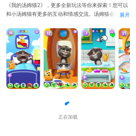
《我的汤姆猫2》，更多全新玩法等你来探索！您可以
和小汤姆猫有更多的互动和情感交流。汤姆猫会飞翔、
展开
摇摆和旋转，升级为一只更灵活的粘人小胖猫。您可以
喂养它，哄它睡觉，给它买新衣服和小窝装扮。您还可
以变身爱心小护士，给生病的小猫咪打针和喂药哦~更
加有趣的是，汤姆猫也有自己的玩具啦，秋千、蹦床、
篮球、沙袋等，应有尽有！汤姆猫还带来了它的好朋友
们淘气鬼、鼠小弟、飞力鸟、点点通、糖宝儿，一起畅
玩全新的小游戏！它还化身冒险家，带你探索岛屿的宝
藏哦！更多惊喜，等你来探索！
游戏玩法：
1. 全新电子宠物，更多亲密互动；
正在加载
2. 汤姆猫生病啦，小护士快来照顾它；
3. 汤姆猫的好朋友们来拜访啦，你猜哪个是淘气鬼、