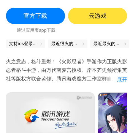
动漫改编
官方下载
云游戏
通过应用宝app下载
支持ios登录，畅玩ios服
最近很火的游戏
最近最火的游戏
火之意志，格斗重燃！《火影忍者》手游作为正版火影
忍者格斗手游，由万代南梦宫授权、岸本齐史领衔集英
社等版权方联合监修、腾讯游戏魔方工作室群自主研发
展开
而成。
《火影忍者》手游100%正统还原原著剧情，疾风传篇
章登场，十年百忍强力降临，玩家可以任意扮演鸣人、
佐助、宇智波鼬等忍者，体验酣畅淋漓的忍术格斗连打
和全屏奥义大招。此外，还可以进行跨服匹配2V2热血
PK，参与无差别忍者格斗大赛，决出属于你的忍道！