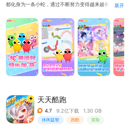
都化身为一条小蛇，通过不断努力变得越来越长，最终
展开
制霸一方！还可组团开黑，超畅快激情团战，随时三杀
暴走超神！
游戏玩法
1.控制摇杆走位你的小蛇，吃掉地图上彩色的小圆点，
就会变长。
2.小心！蛇头碰到其他贪吃蛇就会死亡，并且产生大量
小圆点。
3.长按加速键，用巧妙的走位让蛇身被别人撞上，就可
以吃掉尸体迅速变长。
4.无尽模式or限时模式or团战模式，和小伙伴们比比谁
天天酷跑
更长吧！
4.7
9.2亿下载
1.30 GB
休闲益智
跑酷
冒险
游戏特色