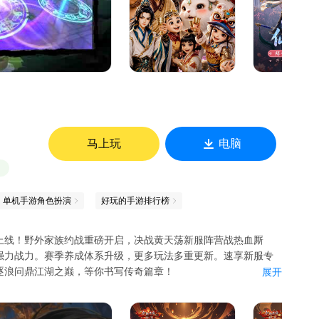
马上玩
电脑
单机手游角色扮演
好玩的手游排行榜
上线！野外家族约战重磅开启，决战黄天荡新服阵营战热血厮
强力战力。赛季养成体系升级，更多玩法多重更新。速享新服专
逐浪问鼎江湖之巅，等你书写传奇篇章！
展开