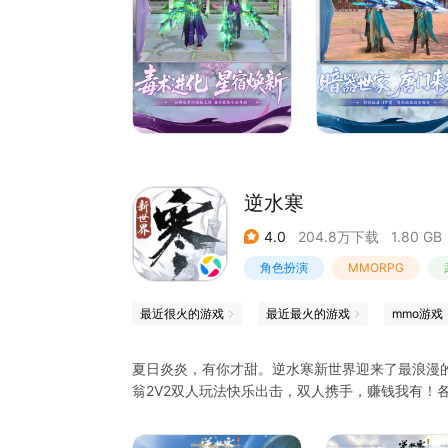
《天龙八部手游》由金庸正版授权，《天龙八部》
戏以Unity引擎打造真实3D视觉盛宴，再现聚贤
朱、王语嫣等英雄角色指点传世神功。经典门派，
还有行酒令、运镖、凤凰古城、帮会擂台等快意帮
呈现金庸笔下宏大的天龙江湖！
---游戏特色---
【毒术进化 星宿推新】
逆水寒
星宿门派焕新上线，毒系技能全面升级，千毒淬炼
4.0
204.8万下载
1.80 GB
【暗器世家 唐门来袭】
轻松版唐门强势登场，弩机箭矢一招制敌，暗器纷
角色扮演
MMORPG
【雪原探宝 灵泉赐福】
最近很火的游戏
最近最火的游戏
mmo游戏
银皑雪原踏冰寻宝，冰封秘境奇遇连连，灵泉再祈
夏日炎炎，有你才甜。逆水寒新世界迎来了最浪漫
【种瓜得瓜 乐享丰收】
翁2V2双人玩法快乐出击，双人携手，赚钱我有！
盛夏瓜田欢乐栽种，呼朋引伴互助浇灌，瓜熟蒂落
【武魂蜕变 龙纹启灵】