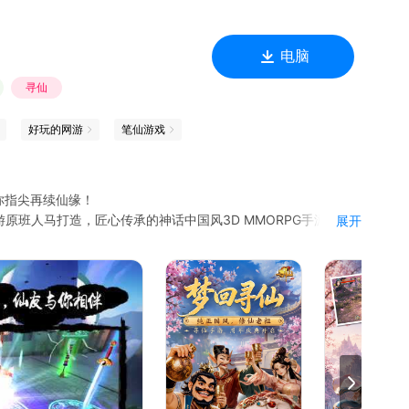
电脑
寻仙
好玩的网游
笔仙游戏
你指尖再续仙缘！
原班人马打造，匠心传承的神话中国风3D MMORPG手游。游
展开
奇幻缥缈的中国神话世界。神魔大战、破劫飞仙、仙家多人神宠
大世界探索、多人副本的玩法基础上，游戏中独家的多人共乘神
一样的指尖修仙斗神、畅快战斗感！