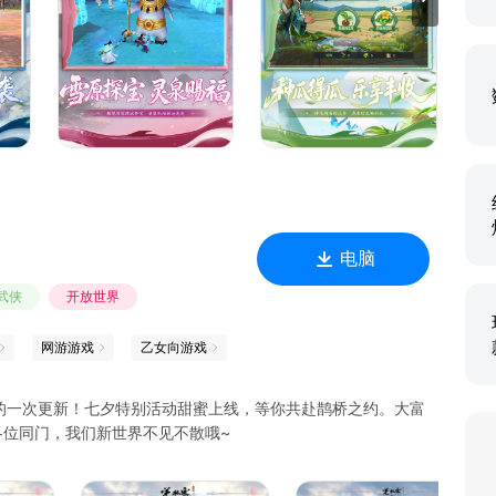
端游原班人马倾心打造，完美传承端游核心特色与经典玩法。游
庄、珍珑棋局、琅嬛福地等知名场景，更有乔峰、段誉、虚竹、阿
远攻近战、刺客治疗各具特色，珍兽神器、装备打造玩法丰富，
派玩法，营造出一个荡气回肠、快意恩仇的热血武侠世界，完美
独步武林，一指万毒天下皆惧
电脑
飞势如破竹，纵横沙场所向披靡
武侠
开放世界
网游游戏
乙女向游戏
天赐福泽，玄妙运势伴你同行
的一次更新！七夕特别活动甜蜜上线，等你共赴鹊桥之约。大富
各位同门，我们新世界不见不散哦~
采摘兑换，丰收好礼乐享不停