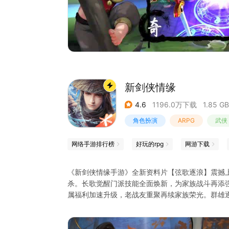
新剑侠情缘
4.6
1196.0万下载
1.85 GB
角色扮演
ARPG
武侠
剑侠情缘
网络手游排行榜
好玩的rpg
网游下载
《新剑侠情缘手游》全新资料片【弦歌逐浪】震撼
杀。长歌觉醒门派技能全面焕新，为家族战斗再添
属福利加速升级，老战友重聚再续家族荣光。群雄
〓 本次更新 〓
【三军逐浪起，战歌响云霄】