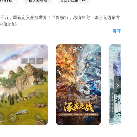
戏排行榜
手机大型游戏
大型游戏排行榜
2千万，重新定义开放世界！巨兽横行，尽情抓宠，体会无边东方
妄想山海》！
展开
场！
异兽降临！
图板块解锁！
颠覆战斗体验！
！好礼拿到手软！