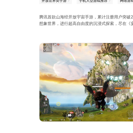
开放世界类手游
手机大型游戏推荐
网络游
腾讯首款山海经开放宇宙手游，累计注册用户突破
想象世界，进行超高自由度的沉浸式探索，尽在《
---五周年庆开启，魔化纪元来袭---
【魔神帝江】年度进化兽「帝江」，暗黑双形态登
【魔化凶兽】破序之触等7种新巨兽，与40只魔化
【大荒新域】魔化「北海」与修仙「昆仑」两大地
【战宠夺舍】全新入魔玩法，宠物化身三头魔身，
【五载送福】八万年尸鲲、无限血蛋等福利登录领