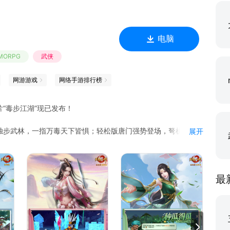
电脑
MORPG
武侠
网游游戏
网络手游排行榜
“毒步江湖”现已发布！
独步武林，一指万毒天下皆惧；轻松版唐门强势登场，弩机箭矢
展开
；银皑雪原踏冰寻宝，冰封秘境奇遇连连，灵泉再祈天赐福泽，
互助浇灌，瓜熟蒂落采摘兑换，丰收好礼乐享不停；轻松版武魂
启灵，养成精进战力跃升；骑术秘闻重现江湖，每日在线好礼相
选。
最
为一体，游戏内外亲密互动，《天龙八部手游》给你一个触手可
色、海量幻化、百态武林等丰富玩法，待你开启属于自己的武侠