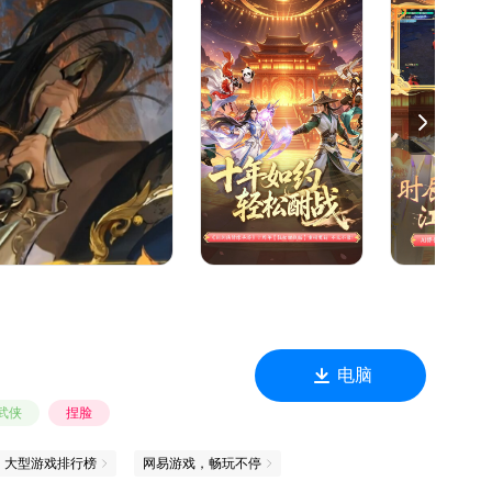
新，野外家族约战全新上线，重回2016家族战斗热血！
！
的集结号！
基金！
电脑
武侠
捏脸
大型游戏排行榜
网易游戏，畅玩不停