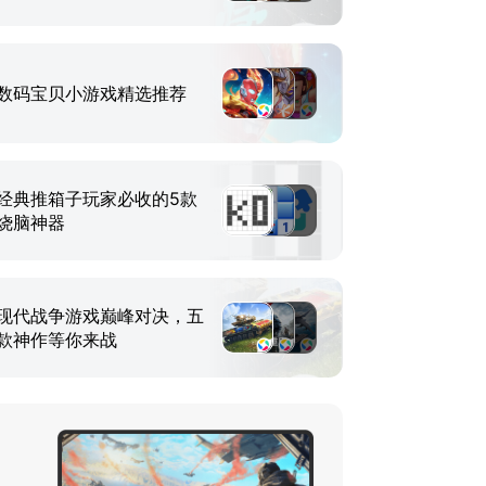
数码宝贝小游戏精选推荐
经典推箱子玩家必收的5款
烧脑神器
现代战争游戏巅峰对决，五
款神作等你来战