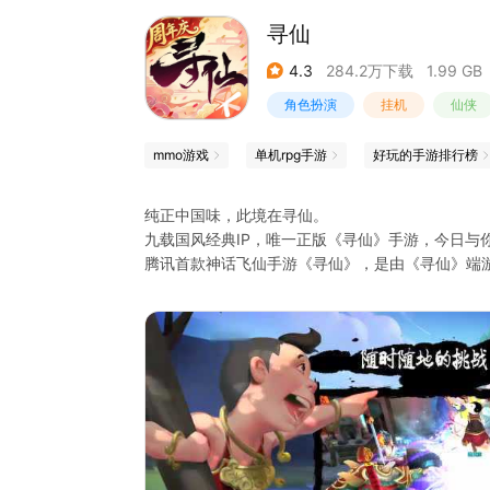
寻仙
4.3
284.2万下载
1.99 GB
角色扮演
挂机
仙侠
mmo游戏
单机rpg手游
好玩的手游排行榜
纯正中国味，此境在寻仙。
九载国风经典IP，唯一正版《寻仙》手游，今日与
腾讯首款神话飞仙手游《寻仙》，是由《寻仙》端游
戏以纯正中国神话为蓝本，完美还原了瑰丽多彩、
法宝对战等，无不蕴含中国民间神话的文化底蕴。
作为《寻仙》唯一正版手游，游戏在还原端游经典
宠对战玩法、自由凌云飞行玩法，都将为你带来不