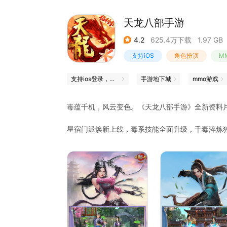
天龙八部手游
4.2
625.4万下载
1.97 GB
支持iOS
角色扮演
M
支持ios登录，畅玩ios服
手游地下城
mmo游戏
毒蕴千机，风云变色。《天龙八部手游》全新资料片
星宿门派焕新上线，毒系技能全面升级，千毒淬炼
一招制敌，暗器纷飞势如破竹，纵横沙场所向披靡
玄妙运势伴你同行；盛夏瓜田欢乐栽种，呼朋引伴
提升至湘君灵，炼魂开启潜能无限，龙纹满级开放
随，累积五日达成心愿，老友归来白狮红凤任君挑
集师徒、结拜、家园、帮会，真实定位等社交玩法
及的有爱江湖！还有华美时装、酷炫坐骑、百变发
冒险！