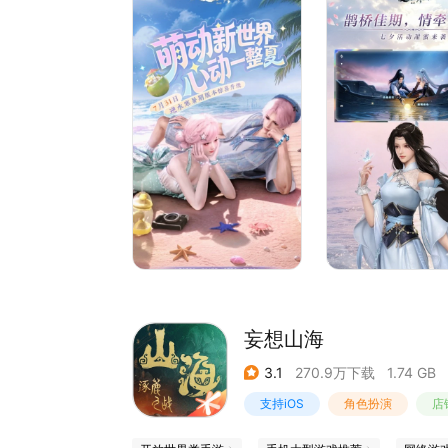
妄想山海
3.1
270.9万下载
1.74 GB
支持iOS
角色扮演
店