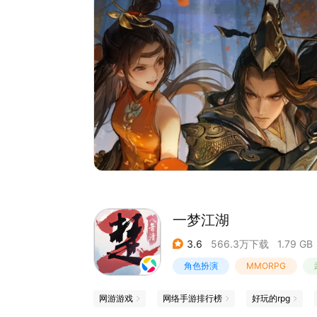
《新剑侠情缘手游》全新资料片【弦歌逐浪】重磅更
【觉醒破长空，长歌震九霄】
一曲回鸣，世家崛起，长歌觉醒门派技能全面升级
【赛季烽烟起，问鼎新巅峰】
全新赛季养成体系升级，更多玩法多重更新！
【昔日领风骚，今朝再集结】
千位传奇家族领袖回归坐镇，当年的指挥发出今日
【家族集结令，荣耀再起航】
老战友重聚再续家族荣光，组建家族即享丰厚启动
一梦江湖
3.6
566.3万下载
1.79 GB
角色扮演
MMORPG
网游游戏
网络手游排行榜
好玩的rpg