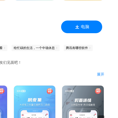
@洛桑和小志玛去雪山摘草药，还可以跟着@一朵北漂看看北漂家
你来发现！
电脑
世界精彩目不暇接，快跟着主播们一起去看世界吧！
看
给忙碌的生活，一个中场休息
腾讯有哪些软件
拍照的@小白的奇幻旅行等超多创作人在西瓜等你，成为西瓜视频
～
朋友们见面吧！
展开
；
；
恶魔医生背后黑幕；