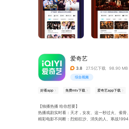
《谷雨街后巷》穿过现实的迷宫，欢迎光临“谷雨街
【意见反馈】
如遇问题或者有好的建议，欢迎加入QQ体验群反
爱奇艺
3.8
27.5亿下载
98.90 MB
综合视频
好看app
免费mtv下载
爱奇艺app下载
【独播热播 给你想要】
热播戏剧实时看：天才，女友、这一秒过火、雀骨
精彩电影不间断：烈焰狂沙、消失的人、寒战199
热门综艺看不停：喜剧之王单口季第3季、说唱巅峰