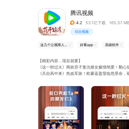
腾讯视频
4.2
53.1亿下载
165.57 M
综合视频
这几个让视障人士世界「亮」起来的App
好看app
高级软件
【精彩内容，现在就要】
《这一秒过火》两姓弃子复仇狠女极情绝爱！鹅心
《兵自风中来》热血军旅！欧豪蓝盈莹临危受命，
《地球超新鲜 第2季》地球厨王大赛！刘宇宁宋茜
法国宫廷装扮，继承者之战打响！舞蹈比拼李乃文大
《一饭封神 第2季》回归！顶级厨竞风云再起，原
登场，爆浆烤羊眼惊呆谢霆锋！不看头衔只看厨艺
《寒战1994》郭富城、周润发、梁家辉再掀“寒
《10间敢死队》喜剧人绝境笑对人生，绝症患者组
《今晚正好》马思纯、陈昊森直球野性恋，姐狗CP
《斩神2》国漫神番回归，暑期必看！