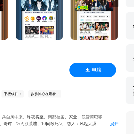
后巷”。
馈，将会有萌哒哒的视频妹为大家解答，并有持续好礼相送！官方
电脑
平板软件
步步惊心在哪看
、兵自风中来、昨夜将至、南部档案、家业、低智商犯罪
4、奇谭：纸刃渡荒墟、10间敢死队、镖人：风起大漠
展开
对决2026、姐姐当家第2季、种地吧第4季、天才厨人