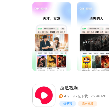
竖屏短剧随心刷：云鬓乱、最后一个道士、养敌为
动漫番剧随心换：择日飞升、李熊猫、航海王、逆
经典纪录片细品味：王羲之 从乌衣巷走向兰亭、
海外剧集尽情选：请回答1988、生活大爆炸、老
【VIP会员 尊享特权】
1、内容特权：院线新片、海量高分大片、热剧抢
2、观影特权：广告特权、1080P、帧绮映画、
3、身份特权：七端全屏通、畅享多会员、尊贵标
西瓜视频
4.9
9.7亿下载
75.46 MB
短视频
综合视频