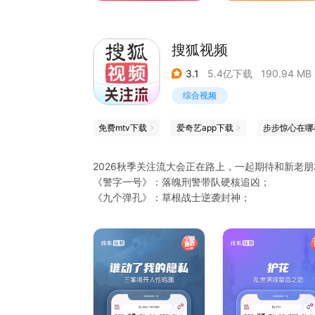
【在这里 看见不一样的烟火】
你可以跟着@渔人阿烽去海边开盲盒，也可以跟着
搜狐视频
族如何把生活过的火热，更多不一样的烟火生活等
3.1
5.4亿下载
190.94 MB
【西瓜直播 带你足不出户看世界】
花样美食、游戏大神、趣味旅行、乡野生活，大千
综合视频
【成为西瓜视频创作人 一起感受创作的力量】
免费mtv下载
爱奇艺app下载
步步惊心在哪
把课堂搬进博物馆的@水星逛博物馆，为全村老人
创作人，让更多人感受生活的温度，共享视频世界
2026秋季关注流大会正在路上，一起期待和新老
《警字一号》：落魄刑警带队硬核追凶；
*数据来源：QuestMobile
《九个弹孔》：草根战士逆袭封神；
《战火英雄》：凌潇肃戴娇倩书写红色青春；
《欢迎回我的频道》：李纯万茜职场交锋破局生长
《谁动了我的隐私》独播：三桩奇案直入人性隐秘
《谁动了我的隐私》独播：复仇女携恨归来！揭开
《护花》独播：演绎战乱年代家国情仇；
《夙夜集》独播：女将军复活揭开灭门真相；
《大玉儿传奇》：景甜从天真格格到铁血太后；