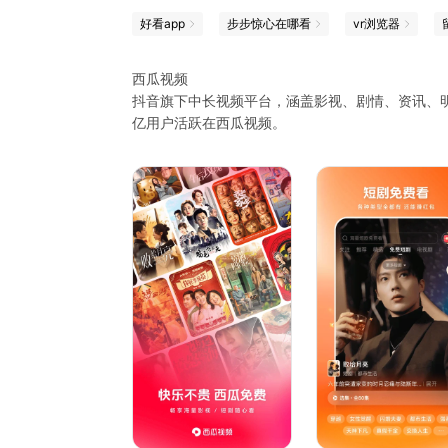
好看app
步步惊心在哪看
vr浏览器
西瓜视频
抖音旗下中长视频平台，涵盖影视、剧情、资讯、明
亿用户活跃在西瓜视频。
【来西瓜视频 免费看短剧还能领金币】
全场短剧免费看，一边看一边在赚金币！ 免费短
都市言情、逆袭复仇、穿越脑洞、恋爱豪门、赘婿
可开始爽剧之旅，支持支持倍速观看、跳集播放、
- 精彩短剧内容：《二十九》《午后玫瑰》《金猪
承人》《女婿回乡》《闪婚小孕妻》《神尊归位》
等
【西瓜放映厅 你的专属私人影院】
足不出户看大片，打造你的私人家庭影院！
《涉过愤怒的海》《夺宝奇兵5》《疯狂元素城》《
道》全网同步首发，
还有经典电视剧、高分电影、热门综艺等精品内容，