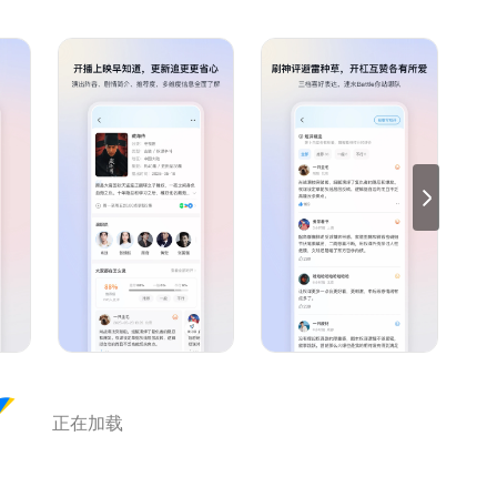
电视剧、电影、综艺
提供帮助，让你丝滑找到一部好内容
发现身边缺少这样的圈子
集地。
何找到同好等多样痛点。
同类，
常适合你畅所欲言的平台，
准备了内容，想成为你作为i人的藏身处。
灵异恐怖迷、美剧控、韩剧迷、日剧Fan…都能在这找到共鸣！
03
正在加载