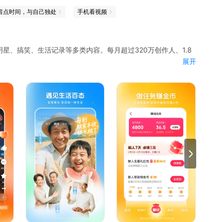
留点时间，与自己独处
手机看视频
星、搞笑、生活记录等多类内容。每月超过320万创作人、1.8
展开
剧看越多赚越多，连续签到领取翻倍金币奖励！
逆袭等多品类剧目，海量短剧应有尽有；操作简单，轻轻一点即
滑动切换等功能，带你畅游短剧！
玉叶》《桃花马上请长缨》《丐世龙婿》《结婚当天我成了豪门继
《龙升》《外卖老爹竟是满级大佬》《大夏傻神》《练气至尊》
速度与激情10》《银河护卫队3》《满江红》《阿凡达：水之
4K超高清更精彩。