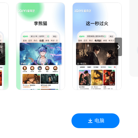
患、三尺春、饲妖、当时只道是卿卿、牧野诡事之定魂灵珠
天邪神、搜神记、择天记、大主宰年番、鬼灭之刃、名侦探柯南
中国通史、与恐龙同行、航拍中国、舌尖上的中国、人间世
友记、真探、哥谭镇、小谢尔顿、太阳的后裔
先看、热门综艺、付费影片折扣、畅读小说。
杜比全景声、专属弹幕、下载加速、预约下载。
识、生日礼包、专属客服、等级权益红包、赠送好友
电脑