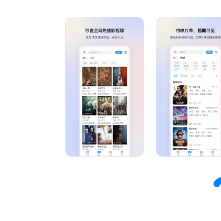
你是不是缺少一个工具，快速了解全网热播待映的
你是不是在剧荒片荒时，希望有app帮你在选择时
你是不是在看完某个内容后，想要推荐或吐槽，却
我们正在努力打造这样一个影视综爱好者的灵魂聚
在这里，能解决你看什么、这部内容好不好看、如
在这里，爱追剧，爱看综艺，身为影迷都能够找到
如果你是个爱分享爱表达的E人，我们将是一个非
如果你不混饭圈、单纯热爱作品演员明星，我们精心
无论你是古偶爱好者、大爱都市言情、悬疑发烧友、
问题反馈请关注影视大全公众号：yingshidaquan0