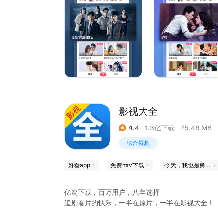
《假面迷情》独播：重生千金与豪门总裁三日定情
《不思异：志怪》独播：江湖捉妖师破解妖祟谜案
《我的宠物少将军》独播：田曦薇演绎跨物种的奇
《胭脂似火》独播：许佳琪李卓扬深陷权爱斗争；
《洛基》：惊心动魄的时空历险即将来临；
《楚乔传》：赵丽颖乱世混战逆转命运；
《那年花开月正圆》：孙俪演绎陕西女首富的精彩一
《权力的游戏》：铁王座之争落下帷幕；
《风月变》：蝶变少女唯爱霸道将军；
《他在逆光中告白》独播，都市悬爱甜爽剧掀浪漫
影视大全
《小猪佩奇》第十季：佩奇的新朋友闪亮登场；
《男人的战争》独播：于和伟应采儿情定商海；
4.4
1.3亿下载
75.46 MB
综合视频
好看app
免费mtv下载
今天，我也是勇敢的打工人
亿次下载，百万用户，八年选择！
追剧看片的快乐，一半在原片，一半在影视大全！