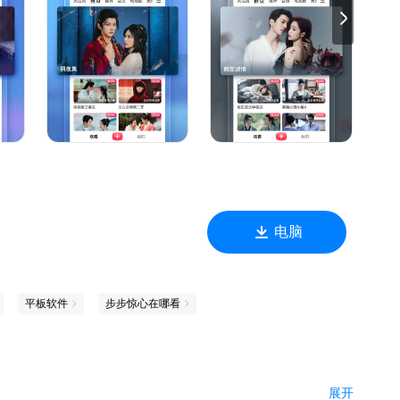
；
；
妙爱情；
生;
风暴；
电脑
平板软件
步步惊心在哪看
展开