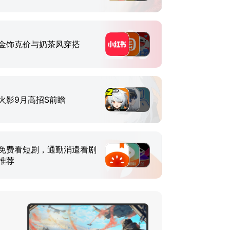
金饰克价与奶茶风穿搭
火影9月高招S前瞻
免费看短剧，通勤消遣看剧
推荐