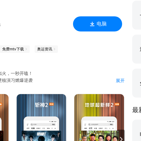
电脑
B
免费mtv下载
奥运资讯
似火，一秒开嗑！
硬核演习燃爆逆袭
展开
堵上尊严一战，孙红雷郭京飞藏锅偷油都不省心；地球团全员cos
劈叉被拖走，林一王玉雯竟是母子？陈星旭唯一全场“真孙子”！
班人马全新赛制，残酷比拼下谁能晋级？剧毒石头鱼下锅，见手青
，世界名厨为晋级拼了！
最
战”狂潮，吴彦祖、刘俊谦正邪对决，权斗天花板再升级！
队实现遗愿清单
互撩撒糖