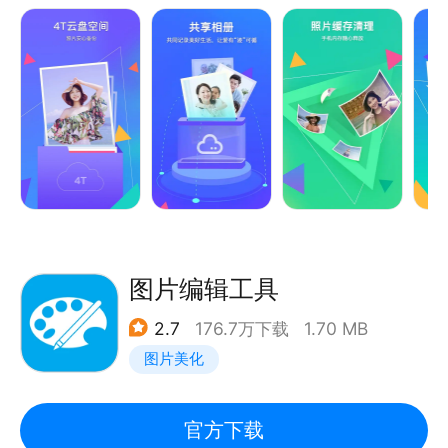
【功能特色】
1.安全云备份：4T相册云空间，照片视频自动备份，可
存百万张照片；由腾讯安防团队提供独家技术支持的三
层加密，五层防护，杜绝个人隐私泄漏问题。
2.照片一键变视频：照片一秒变视频，海量动态模板任
你选；自动精选照片智能创作短视频，支持图片、贴
纸、音乐、滤镜等个性化编辑。
图片编辑工具
3.照片缓存清理：一键清理相似照片、截图、连拍等无
2.7
176.7万下载
1.70 MB
用照片及常用社交app和系统产生的缓存垃圾，彻底释
图片美化
放空间，手机拥有大内存！
4. 加密隐私：隐私相册——将重要的照片放进隐私相
官方下载