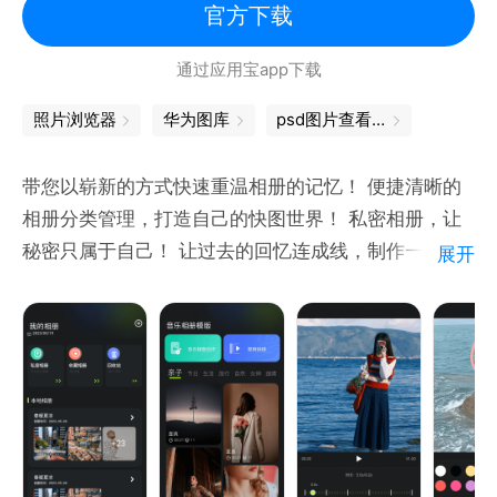
【风格转换】
官方下载
软件目前提供彩色铅笔画、奇异油画风和人像动漫风的
【去水印】
通过应用宝app下载
风格选择，更有个性；
采用智能AI擦除技术，可快速去除图片中的文字、水
印、杂物及多余内容，支持图片去水印、文字去除、自
照片浏览器
华为图库
psd图片查看器
目前软件还提供其他功能，欢迎使用反馈！
定义区域擦除，让画面更加干净自然。
带您以崭新的方式快速重温相册的记忆！ 便捷清晰的
【智能AI抠图】
相册分类管理，打造自己的快图世界！ 私密相册，让
支持人物、动物、商品、图章等多种主体智能识别，一
秘密只属于自己！ 让过去的回忆连成线，制作一款属
展开
键完成发丝级抠图，并可自由更换背景，轻松制作头
于自己的音乐相册！ 图片编辑处理，解放您的想象
像、证件照、商品图、宣传海报等图片。
力，实现您的无限脑洞和趣味创意！
【老照片修复】
采用AI照片修复技术，支持老照片修复、黑白照片上
色、模糊照片增强、图片清晰度提升，还原照片细节，
让珍贵回忆更加清晰自然。