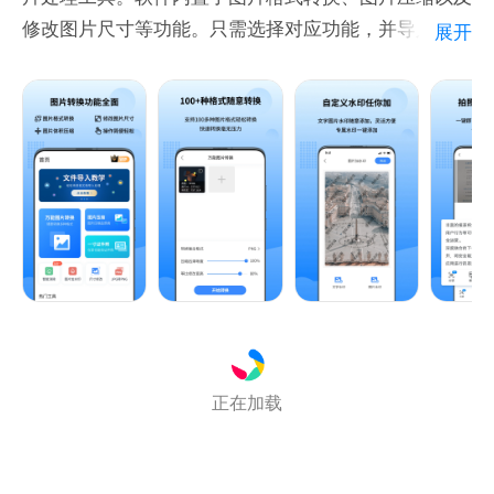
爱。
修改图片尺寸等功能。只需选择对应功能，并导入图片
展开
就能一键操作，可满足您日常的多种需要！
【时光老相机】：未来的你长什么样？每个人都好奇自
——特色功能——
己变老后的样子，变老相机，让你提前看看你变老的样
【万能图片转换】
貌。
-支持多种图片格式之间互转，处理速度快。
【文件查找】
【图片压缩】
图片查找、视频查找、音频查找、文档查找、压缩文件
-将大体积的图片压缩，释放更多空间。
查找，让你手机中藏于深处的各类文件，通通为您找
出。
【图片尺寸修改】
-图片尺寸大小裁剪修改，自由调整。
正在加载
【图片加水印】
-给图片增加属于自己的水印，增加标记。