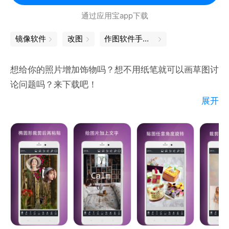
册，防止手机私密照片泄露；相册锁——密码手势加密
通过应用宝app下载
图库及其他app,一键锁住你的小秘密。
镜像软件
改图
作图软件手机版
5. 全家共享云空间：开启全家共享4T云空间，留住家
人的幸福时刻，一人买单，全家使用！会员特权通用，
想给你的照片增加饰物吗？想不用纸笔就可以画草图讨
可跨平台使用。
论问题吗？来下载吧！
展开
基本功能：
1.给图片添加文字，可以指定文字的位置，大小，颜
色，风格，字体，并可自己添加字体，可以用来给图片
加注释，或形成图文并茂的图片。
2.给图片添加基本形状，能给图片加上圈注，符号或绘
制基本的绘画。
3.使用选择(矩形，套索, 魔棒，反选)功能可以选定要
操作的区域，然后对该区域进行拉伸，移动，旋转，镜