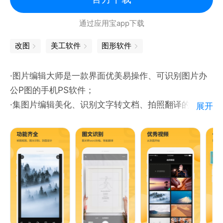
提供复古、黑白、电影胶片、HDR、暖色调、冷色调
通过应用宝app下载
等多种滤镜风格，同时支持LR滤镜、LR风格调色等效
果，让照片快速拥有高级质感，满足不同场景下的修图
改图
美工软件
图形软件
需求。
·图片编辑大师是一款界面优美易操作、可识别图片办
【图片调色】
公P图的手机PS软件；
内置专业调色工具，可自由调整亮度、曝光、对比度、
·集图片编辑美化、识别文字转文档、拍照翻译的多功
展开
饱和度、色温、色调、高光、阴影、锐化、色相等参
能剪修图片合成制作软件。
数，支持LR调色、LR修图以及照片调色，轻松打造胶
·专注于为用户提供各类图片照片编辑美化加工的解决
片、复古、电影、清新等多种照片风格。
方案，不仅提供图片特效、图片剪裁、图片旋转、图片
镜像、风格滤镜、添加文字贴纸、图片涂鸦等图片制作
【智能调节】
合成的应用解决方案。
支持图片色彩一键优化，改善偏暗、偏灰、色彩不足等
问题，同时支持图片模糊度调整，让照片层次更加自
然，也可快速打造LR风格效果。
-------功能特点-------