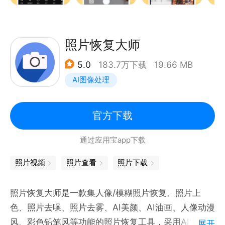
【图片识别】
【图层处理】
AI智能识别、迅速将图片内容识别，告别繁琐的传统手
支持图片图层管理，可自由添加、调整、排序、合并图
打。
照片恢复大师
层，对文字、贴纸、图片等元素进行独立编辑，满足海
【图片翻译】
报设计、图片创作、宣传物料制作等多种场景，让图片
5.0
183.7万下载
19.66 MB
超强的图片翻译引擎、拍照即翻、外文网页、文件浏览
编辑更加灵活高效。
AI图像处理
阅读无障碍。
【图片转文档】
【文字修改】
图片快速识别，生成Word文档，减少中间步骤，提高
官方下载
支持图片文字修改，可添加、删除、替换图片中的文字
工作效率。
内容，并自由调整字体、颜色、大小、透明度和位置，
通过应用宝app下载
【旋转裁切】
适用于海报制作、截图修改、宣传图片、社交分享等多
自由的裁切、旋转、镜像图片，制作证件照、头像、背
照片视频
照片查看
照片下载
种图片编辑需求。
景图片、手机壁纸、朋友圈图片的好助手。
【风格滤镜】
照片恢复大师是一款集人像/模糊照片恢复、照片上
【长图拼接】
超多超好用的风格滤镜库：二次元、漫画、少女、热
色、照片去噪、照片去雾、AI美颜、AI油画、人像动漫
支持将多张图片快速拼接成长图，适用于聊天记录、网
血、小清新、暗黑、科技、复古......等众多风格滤镜，
风、彩色铅笔风等功能的照片恢复工具，采用AI智能在
页截图、学习笔记、旅游记录、商品展示等多种场景。
展开