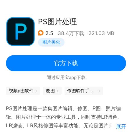
像，复制，剪切，粘贴，裁剪，可以制作出各种拼贴图
效果。
4.使用画笔进行绘画。
PS图片处理
5.对图片的封闭区域进行着色填充。
2.5
38.4万下载
221.03 MB
6.按比例改变图片的大小。
图片美化
7.把图片转换成jpeg，png或webp格式。
软件特点：
官方下载
1.可以编辑大小超过屏幕的图片，用双指拖动来滚动图
通过应用宝app下载
片。
2.可以同时打开两张图片，选择其中一张图片的区域，
视频p图软件
改图
作图软件手机版
然后将它粘贴到另一张里，也可使用贴图功能直接粘贴
整张图片。
PS图片处理是一款集图片编辑、修图、P图、照片编
3.调色板可以选择任意颜色。
辑、图片处理于一体的专业工具，同时支持LR调色、
4.支持撤销和重做。
LR滤镜、LR风格修图等丰富功能。无论是图片美化、
展开