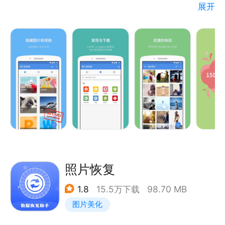
展开
照片保险箱是一个超级强大的隐私保护应用，可以巧妙
而私密地隐藏您不想让人看见的照片，视频以及其他文
件。现在全面支持SD卡，兼容安卓4.4（KitKat) 以及
安卓5.0（Lollipop）。
不仅如此，它更有着精美的界面与浏览设计，让您可以
随时随地愉悦地欣赏您的私密照片和加密视频内容。
独特功能:
-- 支持将私密内容转移到SD卡，兼容安卓
4.4（KitKat) 以及安卓5.0（Lollipop）
照片恢复
-- 集成了隐私浏览器并支持一键下载网页中的所有图
1.8
15.5万下载
98.70 MB
片
图片美化
-- 导入私密图片和视频到照片保险箱
-- 私密内容以加密方式存储，真正安全无忧