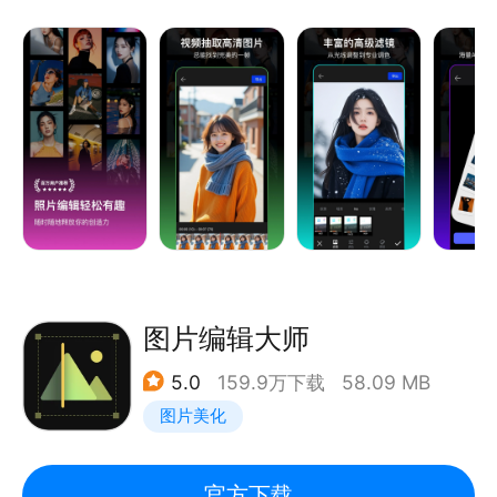
照片调色、智能抠图、去水印，还是图层处理、文字修
改、视频提取、视频抽帧，都可以轻松完成。内置曝
光、对比度、饱和度、锐度、色调分离、色彩平衡等专
业调色工具，让手机也能体验专业级PS修图与LR调色
效果，满足日常修图、工作创作和社交分享等多种使用
场景。
核心功能体验
=图片编辑=
ps提供丰富的图片编辑能力，支持修图、P图、照片编
图片编辑大师
辑、图片处理等多种操作，拥有海量滤镜、漫画风、抽
5.0
159.9万下载
58.09 MB
象化等创意效果，并提供智能抠图、背景分离、图层处
图片美化
理等功能，让图片创作更加自由。
【滤镜调色】
官方下载