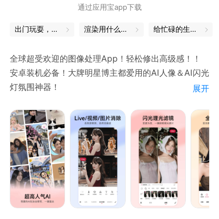
通过应用宝app下载
出门玩耍，这些App帮你省心
渲染用什么软件
给忙碌的生活，一个中场休息
全球超受欢迎的图像处理App！轻松修出高级感！！
安卓装机必备！大牌明星博主都爱用的AI人像＆AI闪光
灯氛围神器！
展开
【全能修图】满足各种修图需求。汇聚流行影像玩法。
专业滤镜调色工具，应对不同场景。
【AI闪光灯】夜拍不怕暗，逆光也有救！AI人脸识别自
动提亮肤色。昏暗环境也能拍出氛围质感大片！
【人像美容】面部丰盈、瘦脸瘦身、智能美发、增高塑
形、面部重塑…像素级美容精修。
【拼图神器】海量风格模板，照片视频都能拼，日常快
速拼图，一键高清导出！
【高清相机】实时滤镜调色，苹果模式还原美貌，还能