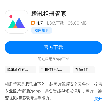
拍实况！动态AR更有趣！
【视频美容】视频高清人像精修，像修图一样修视频！
腾讯相册管家
【视频剪辑】功能简单0门槛，视频大片轻松剪！AI智
4.7
1.3亿下载
65.00 MB
能画质修复，视频也清晰。
图库相册
【美图AI全家桶】AI绘画实现绘画自由、AI修图智能修
图不费力，AI美容懂你的美容助手，AI视频处理智能高
效。
官方下载
==== 联系方式 ====
通过应用宝app下载
微信官方公众号：meituxiuxiu
微博官方帐号：@美图秀秀
腾讯软件有哪些
手机还能这么玩
存储软件
反馈邮箱地址：support@meitu.com
App内反馈方式：我-设置(右上角)-帮助与反馈-意见
相册管家是腾讯旗下的一款照片视频安全云备份、提供
反馈/在线咨询
专业照片管理的app，具备智能AI场景识别，照片一键
变视频和缓存清理等能力。
展开