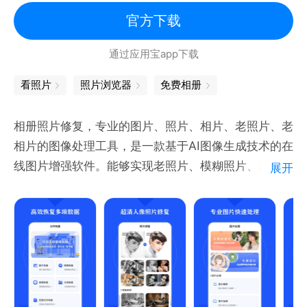
-- 从系统图库直接批量分享导入照片保险箱
官方下载
-- 支持直接拍照与录制私密媒体文件
通过应用宝app下载
-- 完美的图片浏览设计，流畅的图片缩放与滑动体验
-- 支持程序重新安装后的数据恢复
看照片
照片浏览器
免费相册
-- 晃动手机快速关闭“照片保险箱”程序，让你总能掌
控自如
相册照片修复，专业的图片、照片、相片、老照片、老
-- 闯入警报，不用担心有人尝试闯入
相片的图像处理工具，是一款基于AI图像生成技术的在
-- 虚假密码，即使被别人发现，也可以骗过他
线图片增强软件。能够实现老照片、模糊照片、斑驳照
展开
-- 指纹解锁（仅支持有指纹扫描的三星机器）
片、划痕及破损照片、低分辨率照片的画质增强、修
-- 支持微信支付
复。
-- 支持文件夹锁
-- 支持播放视频时调整亮度
功能：
【照片修复】
现在就下载，开始享受完美的私密内容保护体验，专为
图像修复：家里相册中保存的老照片，珍贵但却模糊，
您设计的隐私相册管家！
相册照片恢复运用技术的方式将你记忆中珍贵的照片进