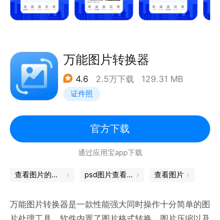
行修复，修复五官、，提高清晰度，将破损褶皱部分修
---------常见问题-----------
复完整
忘记了密码怎么办？
请到您在第一次使用照片保险箱时时所填写的邮箱中寻
黑白老照片上色：通过大量黑白照片上色的例子，帮你
万能图片转换器
找最近的安全授权邮件（请搜索thinkyeah)，然后按照
还原符合场景的色彩，让张张黑白老照片翻新上色后焕
里面写的步骤重置密码。
4.6
2.5万下载
129.31 MB
发出新的色彩和活力。
如果您找不到该邮件，可以按照以下步骤重新发一份：
证件照
1. 单击照片保险箱的系统程序详细信息界面（设置-
色彩增强：对五官及背景进行修复，修复照片破损地
&gt;管理程序-&gt;照片保险箱）的“管理空间”按钮。
方，给照片整体进行色彩增强及上色。
官方下载
2. 尝试解锁失败两次，这时“忘记密码”的按钮会显
示。
通过应用宝app下载
【图片处理】
3. 点击“忘记密码”按钮，在弹出的对话框中点击”重新
查看图片的软件
psd图片查看器
查看图片
发送授权邮件“按钮.
头像动漫化：只要拍照或者从相册中选择你的照片，即
可进行人物头像的二次元动漫头像制作，风格、颜色、
万能图片转换器是一款性能强大同时操作十分简单的图
其它问题，请访问常见问题列表：
背景、特效均可进行调整，你的动漫头像一样Q萌可
片处理工具。软件内置了图片格式转换、图片压缩以及
http://www.thinkyeah.com/faq/galleryvault/l10n/zh_