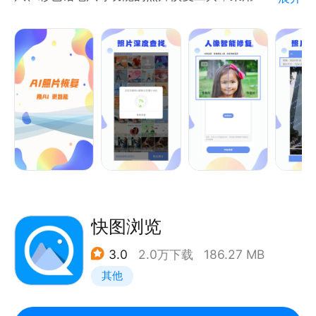
一瞬之间提高作品格调！
线修复，更便捷更智能。
【贴纸文字】
【视频提取】
各式的图片贴纸和个性文字添加模板，有趣的贴纸加上
【模糊照片恢复】
个性文字，制作各类恶搞图、心情、封面等图片不再
模糊照片一键智能修复，使得画质更清晰，基于照片模
支持从视频中快速提取视频内容，可轻松获取视频画面
难！
糊进行智能单点修复，能在一定基础上更加还原原图质
素材，为图片编辑、修图创作和内容分享提供更多素材
【照片涂鸦】
感；
选择。
快速、准确的照片涂鸦，展现创意。
【人像恢复】
【视频抽帧】
人像模糊、失真、人像有斑驳都可以使用此功能进行扫
支持高清视频抽帧，快速提取视频中的精彩画面并保存
描恢复，还原人像清晰；
为图片，不错过每一个精彩瞬间，还可继续进行修图、
P图、调色等编辑操作。
快图浏览
【黑白上色】
3.0
2.0万下载
186.27 MB
一键智能上色，使黑白图像变得鲜活，家里老照片都可
=图像处理=
其他
以使用此功能进行扫描上色，还原照片本来面目；
提供专业PS级图片处理能力，让图片编辑、修图、P图
更加简单高效。