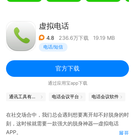
➋—免费时长天天送
注册、签到、抽奖、月赠等等每天免费领时长，不清零
哦~
虚拟电话
➌—电话录音
4.8
236.6万下载
19.19 MB
重要电话一键录音，一键导出，十分便捷~
电话/短信
➍—流量消耗少
北瓜电话采用智能拨号方式，打电话几乎不用流量，手
机网络也能畅聊。
官方下载
➎—隐藏通话记录—
通过应用宝app下载
手动关闭同步通话记录，拨打电话无痕迹，运营商也查
不到哦~
通讯工具有哪些
电话会议平台
电话会议软件
➏—客服MM
遇到任何问题，随时联系客服MM，贴心服务。
在社交场合中，我们总会遇到想要离开却不好脱身的时
刻，这时候就需要一款强大的脱身神器—虚拟电话
北瓜电话-免费电话 微信公众号：北瓜电话
APP。
展开