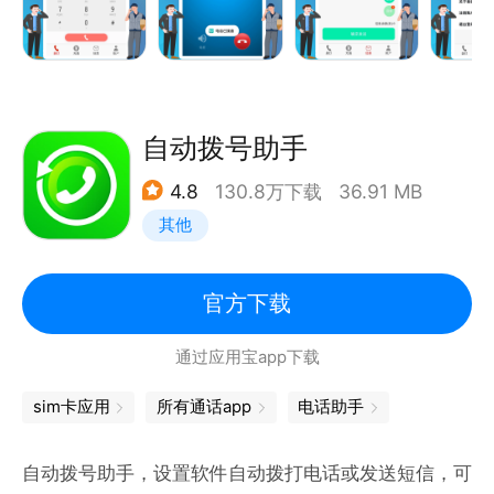
使用方式：直接在软件内拨打联系人电话即可，无需等
待，可快速建立连接。
“靓号网络电话”致力于为用户打造专业的网络通讯平
台，无论是日常沟通还是商务交流，均可满足用户的各
自动拨号助手
类需求。
4.8
130.8万下载
36.91 MB
其他
智能消息功能：若您不便拨打电话或电话无法接通，可
通过发送短消息完成沟通。
官方下载
通过应用宝app下载
sim卡应用
所有通话app
电话助手
自动拨号助手，设置软件自动拨打电话或发送短信，可