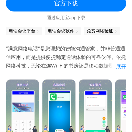
来电”的可信度。它就是一个可靠的来电模拟器，当您
官方下载
需要快速离开时，它能帮您制造合理的借口。这个脱身
通过应用宝app下载
神器能让您在社交中更加灵活，不用再为找不到合适的
离场理由而烦恼。
电话会议平台
电话会议软件
免费网络验证
虚拟电话APP是您不可或缺的“脱身神器”“脱身好帮
“满意网络电话”是您理想的智能沟通管家，并非普通通
手”，有了它，“假装来电话”“假来电”等功能随时为您
信应用，而是提供便捷稳定通话体验的可靠伙伴。依托
服务，让您在社交场合轻松应对，自如脱身。快来下载
网络科技，无论在连Wi-Fi的书房还是移动数据覆盖的
展开
使用这个神奇的
旅途，都能一键通话，适配日常闲聊、商务洽谈等场
景，让联系随心实现。
告别繁琐，界面精心设计，直观自然，功能一目了然，
操作经反复优化，无需复杂设置，即学即用，提升沟通
效率。