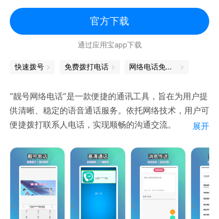
可网络辅助拨打电话！
➋—免费时长天天送
官方下载
注册、签到、活动等等每天免费领时长，不清零哦~
通过应用宝app下载
➌—电话录音
重要电话一键录音，一键导出，十分便捷~
快速拨号
免费拨打电话
网络电话免费版
➍—流量消耗少
千千电话采用智能拨号方式，手机网络也能畅聊。
“靓号网络电话”是一款便捷的通讯工具，旨在为用户提
➎—客服MM
供清晰、稳定的语音通话服务。依托网络技术，用户可
微信公众号：千千电话
便捷拨打联系人电话，实现顺畅的沟通交流。
展开
遇到任何问题，随时联系客服MM，为您提供贴心的服
务。
本工具可提供高质量语音通话体验，即便在低速网络环
境下，仍能保障通话流畅。其界面简洁、操作简便，便
于用户快速发起通话。同时，工具具备较高安全性，采
用加密技术保障用户使用安全。