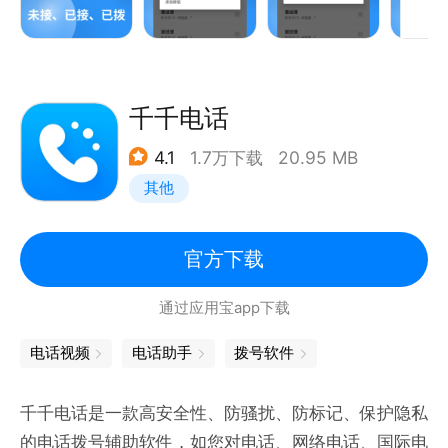
分类的通话记录数目，以便了解他们的通话活动。
一键删除： 用户可以方便地删除选定的单个通话记
录，或者使用批量删除功能，删除特定号码的所有通话
记录，或者清除全部通话记录。
千千电话
特色功能 - 删除选定号码的所有通话记录： 这是应用
4.1
1.7万下载
20.95 MB
程序的特色功能之一。用户可以轻松选择一个联系人，
其他
然后删除该联系人的所有通话记录，而无需一个个删
除。
日常通话记录管理： 用户可以使用该应用来浏览、分
官方下载
类和管理他们的通话记录。他们可以轻松查看已接、已
通过应用宝app下载
拨和未接通话，并快速删除不需要的记录。
电话视频
电话助手
拨号软件
千千电话是一款高安全性、防骚扰、防标记、保护隐私
的电话拨号辅助软件，如您对电话、网络电话、国际电