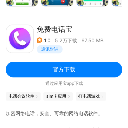
使用时在App内直接选联系人拨号，接通快，基本无需
等待。
安全上，严格遵循通信行业标准，采用银行级加密传输
免费电话宝
技术，筑牢通话信息安全防线，让您使用安心。
1.0
5.2万下载
67.50 MB
通讯对讲
无论个人用户还是企业人士，它都以稳定性能、清晰语
音质量和周全功能细节，打造舒适通话体验，确保沟通
达预期目标。
官方下载
通过应用宝app下载
若不便通话、需传详尽信息或电话未接通，智能消息功
能即时启动，以文字传心意，让您灵活掌控沟通方式。
电话会议软件
sim卡应用
打电话游戏
加密网络电话，安全、可靠的网络电话软件。