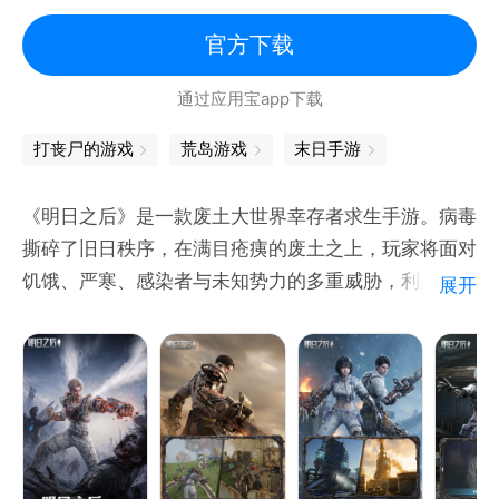
【以小搏大，战局随时都会逆袭】
明日之后
你长你厉害，我短我灵活！大蛇不再有统治性的地位，
官方下载
小蛇们更灵活，战局随时都有可能逆转！
通过应用宝app下载
【简单有趣，老少皆宜的全民游戏】
打丧尸的游戏
荒岛游戏
末日手游
不管是什么年龄、什么性别、什么职业，只要简单的在
屏幕上戳戳戳，就能在贪吃蛇大作战找到满满的乐趣！
《明日之后》是一款废土大世界幸存者求生手游。病毒
撕碎了旧日秩序，在满目疮痍的废土之上，玩家将面对
【战斗技巧，老司机教你几招】
饥饿、严寒、感染者与未知势力的多重威胁，利用一切
展开
急速超车拦截蛇头、急停甩头抢道、180度华丽飘逸、
资源顽强求生。生存采集、武器制造、营地建设、社交
画个圈圈诅咒你…这些都是战斗技巧！
贸易、据点攻防... 快来与全球幸存者共同书写属于你
谁说贪吃蛇大作战只靠手速？策略也很重要，当然如果
的废土生存故事，直面这个真实残酷而又充满希望的废
你恰好单身又练过手速 —— 完美！
土求生世界！
【真实废土，守住生存的最后希望】