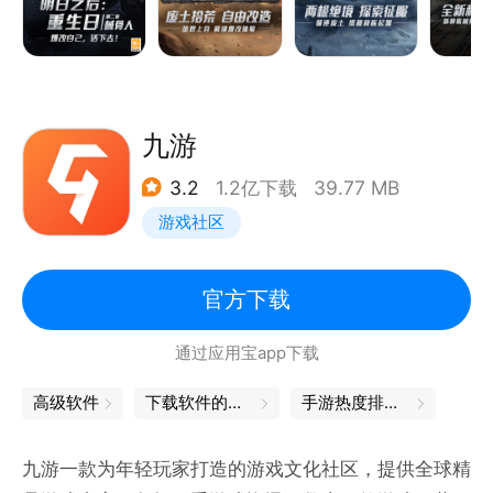
饥寒交迫，感染蔓延，阴谋潜行于暗处——文明崩塌之
后，世界已面目全非。
唯一能做的，是在绝境中保持清醒，攥紧手中最后一点
希望。活着本身，就是对这个废土最有力的回应。
【一人一狗，利用一切资源活下去】
九游
感染者盘踞的死城、坍塌沉寂的矿脉、瘴雾吞没的沼
3.2
1.2亿下载
39.77 MB
泽、风雪肆虐的高地……一人一狗踏入废土大世界，搜
游戏社区
刮一切尚可利用的生存资源。
采集、狩猎，升起黑暗中微弱的火光；研制药剂、锻造
武器，在极度匮乏中创造可能。幸存者所有的努力都指
官方下载
向同一个目的，活下去。
通过应用宝app下载
【众生百态，与千万幸存者相遇在废土】
废土之上，幸存者各有各的活法——有人愿意用食物换
高级软件
下载软件的软件
手游热度排行榜
故事，有人却在暗处盯着你背包里最后一梭子弹。
提防，还是信任？争抢，还是互助？每一次相遇，都是
九游一款为年轻玩家打造的游戏文化社区，提供全球精
一道没有正确答案的开放题。