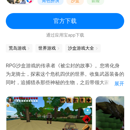
角色扮演
沙盒
冒险
开放世界
官方下载
通过应用宝app下载
荒岛游戏
世界游戏
沙盒游戏大全
RPG沙盒游戏的传承者《被尘封的故事》。您将化身
为龙骑士，探索这个危机四伏的世界。收集武器装备的
同时，追捕猎杀那些神秘的生物，之后带领大家击败混
展开
乱世界的幕后黑手。
千呼万唤始出来！《被尘封的故事》联机版正式上线
啦！
【全新的游戏体验】联机版采用房间制联机方式，支持
6名玩家在同一世界探险！