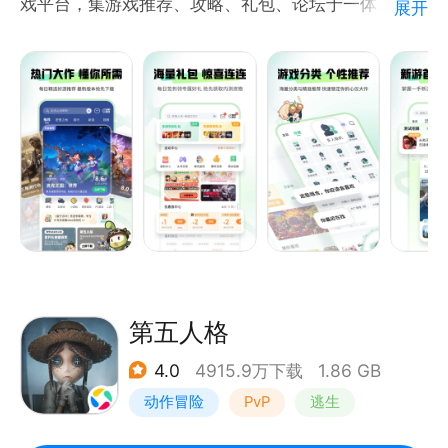
戏平台，集游戏推荐、攻略、礼包、论坛于一体。
展开
具有用户免费体验、好友互动交流、游戏圈讨论求助、
展示个人风采等诸多特点，您可随时随地一键安装，十
万海量游戏经由资深玩家强力推荐、精彩的游戏视频解
说、高玩的游戏攻略评测，人气爆棚的游戏社区，让玩
家畅游其中，百玩不厌！
第五人格
4.0
4915.9万下载
1.86 GB
动作冒险
PvP
逃生
非对称竞技