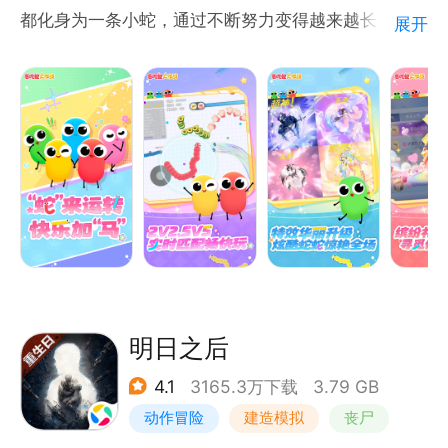
都化身为一条小蛇，通过不断努力变得越来越长，最终
展开
制霸一方！还可组团开黑，超畅快激情团战，随时三杀
暴走超神！
游戏玩法
1.控制摇杆走位你的小蛇，吃掉地图上彩色的小圆点，
就会变长。
2.小心！蛇头碰到其他贪吃蛇就会死亡，并且产生大量
小圆点。
3.长按加速键，用巧妙的走位让蛇身被别人撞上，就可
以吃掉尸体迅速变长。
4.无尽模式or限时模式or团战模式，和小伙伴们比比谁
明日之后
更长吧！
4.1
3165.3万下载
3.79 GB
动作冒险
建造模拟
丧尸
游戏特色