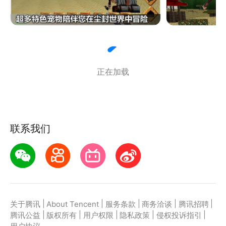
【全新的角色形象】独特的发色与着装组合，结合性别
区分，多达36种个性角色搭配！后续会推出更多！
【全新的数据存储】每个角色的数据独立保存，不与世
界捆绑，让您自由出入他人世界，没有束缚！
【全新的系统玩法】宠物换肤功能隆重上线，让宠物外
正在加载
观不再千篇一律，更能彰显您的强大实力！
【全新的武器类型】全新的副手武器类型，更多的武器
组合，更多的搭配效果！
还在等什么？！快招呼小伙伴一起去探索未知区域，挑
联系我们
战远古魔王吧！
|
|
|
|
|
关于腾讯
About Tencent
服务条款
商务洽谈
腾讯招聘
|
|
|
|
|
腾讯公益
版权所有
用户权限
隐私政策
侵权投诉指引