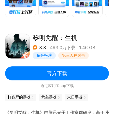
题！
4.游戏视频广场，更高效的游戏资讯获取，好不好玩看
黎明觉醒：生机
3.8
493.0万下载
1.46 GB
角色扮演
第三人称射击
探险
开放世界
官方下载
通过应用宝app下载
打丧尸的游戏
荒岛游戏
末日手游
《黎明觉醒：生机》由腾讯光子工作室群研发，基于强