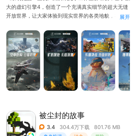
大的虚幻引擎4，创造了一个充满真实细节的超大无缝
开放世界，让大家体验到现实世界的各类地貌，在极端
展开
天气中求生。玩家需要密切关注自己的饥饿状态、体
型、精力、健康、水分乃至情绪，拟真的环境变化会对
人体指标产生实时影响；也需要勇敢地探索这块大陆，
学会制造工具、掌握各种武器、建造庇护所营地、寻找
生存伙伴，努力生存下去！
被尘封的故事
3.4
304.4万下载
801.76 MB