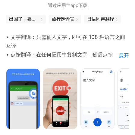
通过应用宝app下载
我们渴望听到你的反馈！
出国了，要准备些什么
旅行翻译官
日语同声翻译
如果你有任何建议或问题，可以发送邮件到
• 文字翻译：只需输入文字，即可在 108 种语言之间
translate@tencent.com。
互译
• 点按翻译：在任何应用中复制文字，然后点按
展开
“Google 翻译”图标，即可翻译（不限语言）
• 离线翻译：无需连接到互联网即可翻译（支持 59 种
语言）
• 即时相机翻译：只需将相机镜头对准相应图片就能即
时翻译图片中的文字（支持 94 种语言）
• 照片翻译：拍摄或导入照片即可获取优质翻译（支持
90 种语言）
• 对话翻译：实时翻译双语对话（支持 70 种语言）
• 手写翻译：以手写方式输入文字字符，无需打字（支