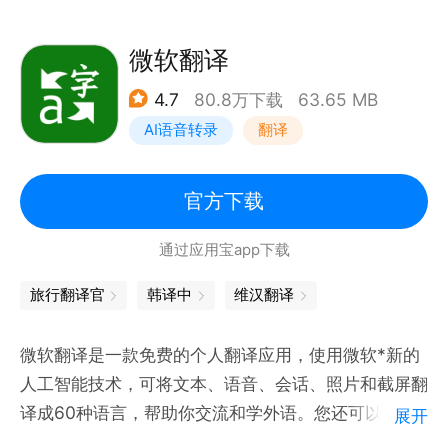
持 96 种语言）
• 翻译收藏夹：点击星标收藏翻译的内容，以供日后参
微软翻译
考（不限语言）
4.7
80.8万下载
63.65 MB
• 跨设备同步：登录即可在应用和桌面设备之间同步翻
AI语音转录
翻译
译收藏夹
• 转录：近乎实时地连续翻译使用其他语言的用户所说
的内容（支持 8 种语言）
官方下载
通过应用宝app下载
支持下列语言之间的互译：
阿尔巴尼亚语、阿拉伯语、阿姆哈拉语、阿萨姆语、阿
旅行翻译官
韩译中
维汉翻译
塞拜疆语、埃维语、艾马拉语、爱尔兰语、爱沙尼亚
语、奥利亚语、奥罗莫语、巴斯克语、白俄罗斯语、班
微软翻译是一款免费的个人翻译应用，使用微软*新的
巴拉语、保加利亚语、冰岛语、波兰语、波斯尼亚语、
人工智能技术，可将文本、语音、会话、照片和截屏翻
波斯语、博杰普尔语、布尔语(南非荷兰语)、鞑靼语、
译成60种语言，帮助你交流和学外语。您还可以免费
展开
丹麦语、德语、迪维希语、蒂格尼亚语、多格来语、俄
下载离线语言包以便在旅行途中使用！