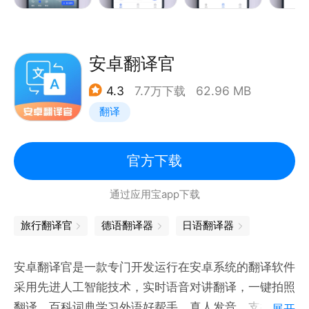
准确性来解决您的深度翻译需求。我们支持中文，普通
话，粤语，闽南语，英语，日语，韩语，后期我们将继
续推出法语，德语，阿拉伯语，俄语，葡萄牙语，西班
安卓翻译官
牙语，泰语，芬兰语，意大利语，保加利亚语，捷克
4.3
7.7万下载
62.96 MB
话，荷兰话，希伯来语，波斯话，马耳他语，越南语，
翻译
乌尔都语，波兰语，印尼语，马来语，老挝语，缅甸
语，文莱话，菲律宾语，朝鲜语，乌克兰语，维吾尔
语，哈萨克语，藏语，柬埔寨话，瑞典语，土耳其语，
官方下载
马来话，加泰隆语等100多种语言的真人实时在线翻
通过应用宝app下载
译。
旅行翻译官
德语翻译器
日语翻译器
5. 帮助更多商家做好进出口贸易，搭上“一带一路”的
大船。
安卓翻译官是一款专门开发运行在安卓系统的翻译软件
采用先进人工智能技术，实时语音对讲翻译，一键拍照
6. 帮助更多的小城市的家长更好地辅导好孩子的英语
翻译，百科词典学习外语好帮手，真人发音，支持100
展开