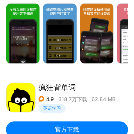
语、法语、梵语、菲律宾语、芬兰语、弗里西语、高棉
• 将文本翻译成60余种语言，可在线或离线使用。
语、格鲁吉亚语、贡根语、古吉拉特语、瓜拉尼语、哈
• 拍照翻译功能，可直接翻译相片和截屏内的文字。
萨克语、海地克里奥尔语、韩语、豪萨语、荷兰语、吉
• 语音翻译功能可实现单人使用，以及双人对话的分屏
尔吉斯语、加利西亚语、加泰罗尼亚语、捷克语、卡纳
模式实时翻译。
达语、科西嘉语、克里奥尔语、克罗地亚语、克丘亚
• 多人多语言会话翻译——连接多个设备并跨越多个语
语、库尔德语（库尔曼吉语）、库尔德语（索拉尼）、
种与*多100人进行面对面会话，每个人都可以选择自
拉丁语、拉脱维亚语、老挝语、立陶宛语、林格拉语、
己的语言。
卢干达语、卢森堡语、卢旺达语、罗马尼亚语、马尔加
• 收录了多种出国旅游场景的常用语手册与发音指引，
什语、马耳他语、马拉地语、马拉雅拉姆语、马来语、
帮助您在旅途中学习外语。
马其顿语、迈蒂利语、毛利语、梅泰语（曼尼普尔
• 查看单词的多种翻译与意思，为您找到用于表达自我
疯狂背单词
语）、蒙古语、孟加拉语、米佐语、缅甸语、苗语、南
的*佳翻译。
非科萨语、南非祖鲁语、尼泊尔语、挪威语、旁遮普
4.9
318.7万下载
62.84 MB
• 下载离线语言包，以便您在没有网络连接时使用。
语、葡萄牙语、普什图语、齐切瓦语、契维语、日语、
英语学习
• 听取译文的读音，帮助您学外语，旅游和海外购物。
瑞典语、萨摩亚语、塞尔维亚语、塞佩蒂语、塞索托
• 与其他应用共享翻译结果。
语、僧伽罗语、世界语、斯洛伐克语、斯洛文尼亚语、
• 标注并保存您*常用的译文以便以后使用。
官方下载
斯瓦希里语、苏格兰盖尔语、宿务语、索马里语、塔吉