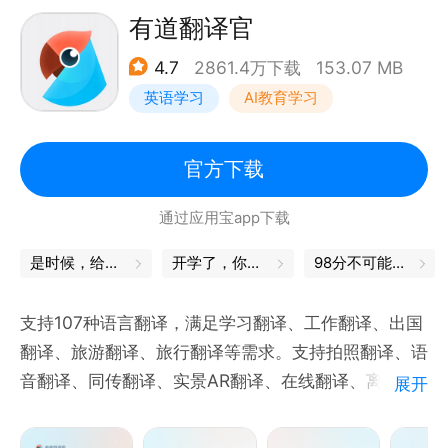
语速。会后保存原文译文，生成AI纪要和脑图
有道翻译官
· 文档翻译：内置百万级专业术语量，1:1保留原文排版
4.7
2861.4万下载
153.07 MB
· 支持拍照和实景AR翻译、文本翻译、对话翻译
英语学习
AI教育学习
【个性化单词本，背单词更高效】
· 可自定义词书，收藏生词、易错词等
官方下载
· 内置四六级、考研、雅思、托福、初高中等丰富词库
通过应用宝app下载
【真题题库，备考更有针对性】
是时候，给自己充充电了
开学了，你的书皮买好了吗
98分不可能的，我都是100分
· 内置四六级、初高中等真题题库，适配练习和模考需
求
支持107种语言翻译，满足学习翻译、工作翻译、出国
翻译、旅游翻译、旅行翻译等需求。支持拍照翻译、语
【10亿+用户的专业选择】
音翻译、同传翻译、实景AR翻译、在线翻译、离线翻
展开
· 网易有道深耕教育科技与语言学习领域20年，推出国
译。有道翻译官的中英互译采用业界最先进的有道神经
内首个教育领域大模型「子曰」大模型，翻译质量位居
网络翻译引擎技术YNMT，相比传统的机器翻译，翻译