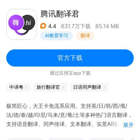
盖中、英、日、韩、法等20种热门语言）、语音翻译
（实时语音翻译，支持中、英、日等21种热门语言的
腾讯翻译君
语音输入）、背单词（“教、学、测”三位一体的背词模
4.4
631.7万下载
85.14 MB
式）、作文批改（格式、语法、拼写三大评分维度智能
AI教育学习
翻译
纠错与润色，给出修改建议）、语法分析（AI解构英文
句子，轻松看懂长难句）、每日跟读（精美卡片和美
句，专业多维度打分和纠错）、英语短视频（趣味学
官方下载
习）、feed 双语文章、度小译AI助手、AI口语、文档
通过应用宝app下载
翻译（支持AI大模型翻译、专业领域模型翻译，支持文
档格式转换）、AI同传、AI论文精翻等。
中译粤
旅行翻译官
日语同声翻译
极简匠心，大王卡免流系应用。支持英/日/韩/西/俄/
法/德/泰/越/印尼/马来/意/葡/土等多种热门语言翻译，
支持语音翻译、同声传译、文本翻译、实景AR翻译等
展开
功能。日均翻译量已破 6 亿！满足翻译学习、口语练