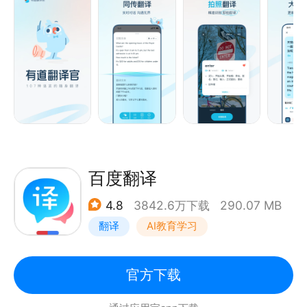
全球前列
准确率显著提升，翻译更准确。学英语用网易有道词
· 2023-2025连续3年获评【Quest Mobile行业用户
典，翻译就用有道翻译官。
规模NO.1】
【翻译功能】
翻译语种：支持英语、日语、韩语、法语、俄语、西班
牙语等107种语言翻译，覆盖186个国家，英语翻译、
出国翻译、旅行翻译、旅游购物都不用担心。
离线翻译：支持离线翻译功能的免费词典翻译应用，出
国旅游旅行没有网络也能正常翻译英语、日语、韩语、
法语、西班牙语、葡萄牙语、越南语等。
百度翻译
AR翻译：实景AR翻译，无需拍照，摄像头扫描即可实
4.8
3842.6万下载
290.07 MB
时翻译。
翻译
AI教育学习
同传翻译：流式语音识别，随说随译。
拍照翻译：强大的OCR摄像头取词和拍照翻译功能，
一拍即译，无需手动输入便可快速翻译英语、日语等多
官方下载
种语言，满足出国翻译、旅行翻译、旅游购物翻译、英