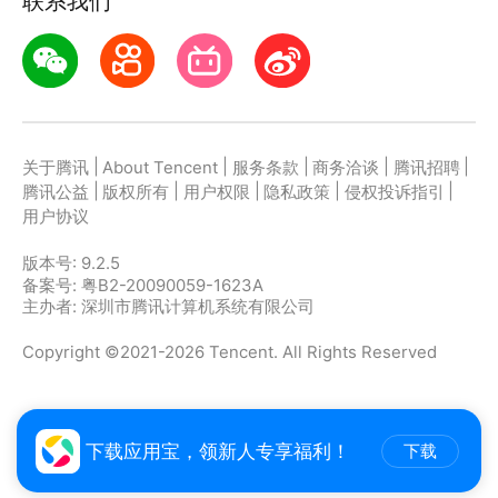
联系我们
翻译。并支持词典，您学习工作的得力帮手
* 【录音转换文字】|边录音边转文字，能满足各类工
作生活中的语音转写、语音备忘录、文字提取
|
|
|
|
|
关于腾讯
About Tencent
服务条款
商务洽谈
腾讯招聘
* 【文档文件翻译】|整页翻译本地
|
|
|
|
|
腾讯公益
版权所有
用户权限
隐私政策
侵权投诉指引
word/pdf/ppt/txt/excel等类型的文件，也可支持以上
用户协议
文件类型在线网页翻译
版本号:
9.2.5
备案号: 粤B2-20090059-1623A
* 【英汉词典 | 英语学习必备权威词典翻译。
主办者: 深圳市腾讯计算机系统有限公司
Copyright ©2021-2026 Tencent. All Rights Reserved
* 【单词提取 】| 无论中文还是外语，您可以提取单个
单词并认识TA。语法读音释义一应俱全
下载应用宝，领新人专享福利！
下载
-