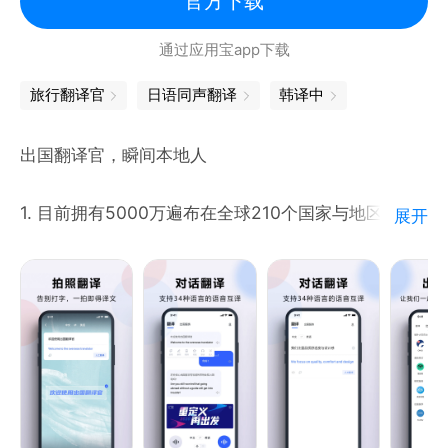
官方下载
担心海外购，让外文网站简单易读、移动的在线免税店
通过应用宝app下载
翻译、进口产品的说明书也能随时看懂；专为大学学术
研究打造的论文翻译app，国际学校老师在线翻译文
旅行翻译官
日语同声翻译
韩译中
档，外文教材内容不再是难点，知网查重不再是难题，
权威的名家翻译。
出国翻译官，瞬间本地人
1. 目前拥有5000万遍布在全球210个国家与地区的用
展开
户
2. 为您提供实时双向语音识别互译，让您不学外语也
可能走遍全世界。
4. 在跟谷歌翻译，有道翻译，搜狗翻译，微软翻译，
讯飞翻译的竞争中，我们更推出了真人实时在线视频翻
译，让您随时随地找到口译人员帮您高效，99.9%的