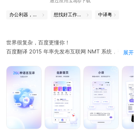
通过应用宝app下载
语学习翻译等需求。
文本翻译：输入文本即可翻译，支持107种语言翻译。
办公利器，让工作更轻松
想找好工作？试试这款APP
中译粤
表情翻译：逗趣的表情翻译，让翻译更有趣。
世界很复杂，百度更懂你！
百度翻译 2015 年率先发布互联网 NMT 系统，引领机
展开
器翻译进入该时代，译文自然流畅、质量大幅提升，获
国家科技进步二等奖等，经优化后文本、拍照等翻译均
升级，现支持 200 种语言互译。
主要功能含 AI 大模型翻译（获取优质译文，更有多情
景下的扩展译法、重点词汇在特定情景的释义讲解，从
译到会，一步到位）、度小译词典（收录权威牛津、柯
林斯词典，累积覆盖2100万词条，更有海量双语例
句、视频讲解、同反义词、词根词缀等等服词典资
源）、拍照翻译（支持拍照、涂抹、AR三种模式，覆