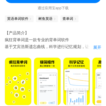
• 通过上下文菜单翻译功能翻译其他应用中的文本。
克语、泰卢固语、泰米尔语、泰语、土耳其语、土库曼
通过应用宝app下载
• 对您的 Android Wear 智能手表说话，立刻获得翻
语、威尔士语、维吾尔语、乌尔都语、乌克兰语、乌兹
译。
英语单词软件
树鱼英语
查单词
别克语、西班牙语、希伯来语、希腊语、夏威夷语、信
• 自动在您的手机与 Android Wear 智能手表之间同步
德语、匈牙利语、修纳语、亚美尼亚语、伊博语、伊洛
译文。
【产品简介】
卡诺语、意大利语、意第绪语、印地语、印尼巽他语、
疯狂背单词是一款专业的背单词软件
印尼语、印尼爪哇语、英语、约鲁巴语、越南语、中文
基于艾宾浩斯遗忘曲线，科学进行记忆规划，让你背单
（繁体）、中文（简体）、宗加语
展开
词更轻松
微软翻译支持以下语言：
每天仅需十分钟，一年可掌握超多词汇
权限通知
南非荷兰语、阿拉伯语、孟加拉语、波斯尼亚语（拉丁
Google 翻译可能会请求获取以下功能的使用权限：
字母）、保加利亚语、广东话（繁体中文）、加泰罗尼
你可以根据系统推荐的单词进行学习，也可以自主选择
• 麦克风使用权限（语音翻译）
亚语、中文（简体）、中文（繁体）、克罗地亚语，捷
学习范围
• 相机使用权限（通过相机翻译文字）
克语、丹麦语、荷兰语、英语、爱沙尼亚语、斐济语、
灵活的学习模式，让你使用起来更高效
• 外部存储空间访问权限（下载离线翻译数据）
菲律宾语、芬兰语、法语、德语、希腊语、海地克里奥
• 帐号和凭据使用权限（在不同设备上进行登录和同
尔语、希伯来语、印地语、苗语、匈牙利语、印度尼西
【产品功能】
步）
亚语、意大利语、日语、斯瓦西里语、韩语、拉脱维亚