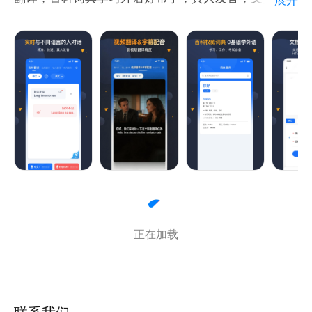
课程
多种语种。
----------------------------------
* 【实时语音翻译】 | 无需打字，对着说话，快速识别
并翻译，与外国人无障碍沟通交流
* 【视频翻译 】| 视频全自动翻译，添加双语字幕，影
视级翻译精度，口型对齐
* 【拍照翻译 】| 对准有外文的任何书籍或物体，一键
正在加载
拍照翻译，结果实时实景呈现，所见即所得，翻译路
牌、菜单、书籍、作业更省心；
* 【文本翻译】 | 输入文本即可翻译，支持107种语言