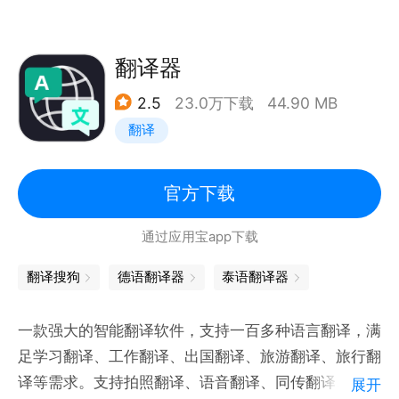
卡片模式：认识？不认识？让你真正掌握每一个单词
语、立陶宛语、马儿加什语、马来语、马耳他语、挪威
自主选词：每天背哪些单词，你说了算
语、波斯语、波兰语、葡萄牙语，欧托米语、罗马尼亚
单词助记：谐音、词根词缀，多维度和单词建立关联，
翻译器
语 、俄语、塞尔维亚语（西里尔字母）、塞尔维亚语
帮助记忆
（拉丁字母）、斯洛伐克语、斯洛文尼亚语、西班牙
2.5
23.0万下载
44.90 MB
巩固训练：选择释义、拼写单词，多种题型让你全方位
语、瑞典语、塔希提语、泰语、土耳其语、乌克兰语、
翻译
掌握单词
乌尔都语、越南语、威尔士语与尤卡坦玛雅语。
单词词典：随时随地查单词，方便又好用
生词本：学习中遇到的生词，一键加入生词本
官方下载
微软翻译使用*新的人工智能翻译技术，该技术还使用
记忆曲线：为你量身定做自己的记忆曲线
在众多微软产品中，如 Office、Bing、Skype、
通过应用宝app下载
自定义词库：创建你的专属词库，只背你想背的单词
Internet Explorer。以及合作公司产品中， 如
自建笔记：释义、例句、助记、拓展，全部都可以自定
翻译搜狗
德语翻译器
泰语翻译器
Twitter、Yelp、eBay、微信等。
义
超全词库：覆盖覆盖四六级、考研、留学、小学、初
一款强大的智能翻译软件，支持一百多种语言翻译，满
位置许可：我们仅将使用您的位置为您显示会话发生的
中、高中等各版本教材
足学习翻译、工作翻译、出国翻译、旅游翻译、旅行翻
地点。我们将在您的会话历史记录中显示该地点信息。
译等需求。支持拍照翻译、语音翻译、同传翻译、在线
展开