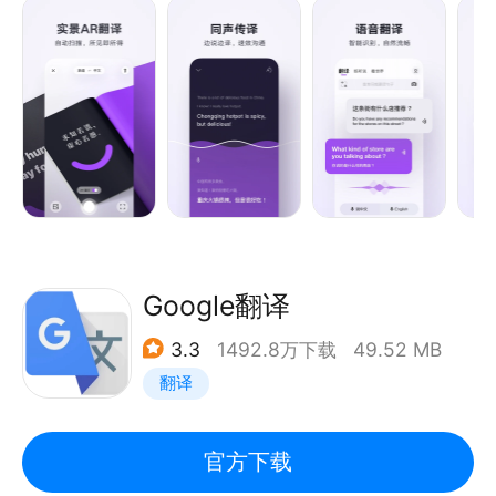
习、出国旅游、日常交流等需求。
更懂国人语言习惯，采用先进的神经网络机器翻译引擎
NMT，BLEU评测和专业人工评测，翻译自然流畅。
【深受亿万用户和业界同行信任】
- 博鳌AI同传技术展示方
- 数次荣获安卓应用市场精品推荐
- 爱范儿、少数派、小众软件等权威媒体自发推荐
Google翻译
【主要功能】
3.3
1492.8万下载
49.52 MB
* 语音翻译 | 无需打字，快拿去与歪果友人谈笑风生
翻译
吧；
* 同声传译 | 声画同步，实时翻译，炫酷又高效；
* 全能生词本 | 收藏词句轻松复习；
官方下载
--------------------