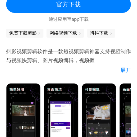
- 无水印无时间限制，快速上手；
官方下载
通过应用宝app下载
赶紧来制作你的酷炫短视频吧！联系我们：
免费下载剪影
网络视频下载
抖抖下载
moreapps.service@gmail.com
抖影视频剪辑软件是一款短视频剪辑神器支持视频制作
与视频快剪辑、图片视频编辑，视频抠
展开
像、绿幕抠像、视频vlog拍摄、卡点模板制作、短视
频拍摄、照片视频制作、ae模板一键制作
、视频剪辑、合并、裁剪、调速、倒放、打码、，小视
频制作，视频压缩以及电子相册制作功
能，丰富的主题、特效、滤镜、字幕及动态贴纸素材，