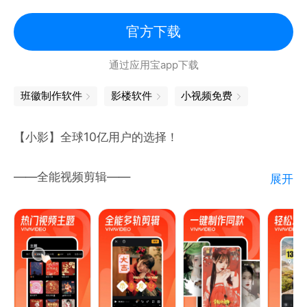
强大的编辑视频功能，能让您随心剪切到0.1S，剪辑拼
接，字幕编辑，更贴心
官方下载
通过应用宝app下载
——电影级的片头素材
炫酷素材，特效视频，经常更新，随意挑
班徽制作软件
影楼软件
小视频免费
——BGM背景音乐的大杂烩
【小影】全球10亿用户的选择！
音质清晰，流畅不卡顿，完美呈现电影级后期配音
——全能视频剪辑——
展开
——简便却又高效的字幕添加
「剪辑-分割」精确分割视频，准确修剪片段，添加不
搞笑表情，神字幕，神解说，配上文字让您的视频更加
一样的效果
趣味
「智能抠像」一键完成抠像需求，多种背景随心换
「画中画」轻轻松松让多个视频一起展示
——封面可以自己随意选
「蒙版」让视频以更多形状出现，更柔和更唯美；
自己的视频配上一张更吸引人的封面，让您的视频曝光
「参数调节」视频画面不好看？调几个参数分分钟搞定
率飙升