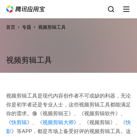
首页
专题
视频剪辑工具
视频剪辑工具
视频剪辑工具是现代内容创作者不可或缺的利器，无论
你是初学者还是专业人士，这些视频剪辑工具都能满足
你的需求。像《视频剪辑王》、《视频剪辑软件》、
《
快剪辑
》、《
视频剪辑大师
》、《视频剪辑》、《
快
影
》等APP，都是市场上备受好评的视频剪辑工具。这