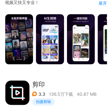
视频又快又专业！
展开
热门工具
快剪辑是抖音、快手、小红书、B站等平台用户强烈推
- 视频加封面多样封面素材、增强视频表达力
荐的一款视频剪辑软件，功能强大操作简单，博主up
- 视频加字幕一键添加、超多样式
主零基础剪辑视频必备~
- 配音配乐各类音效随你进行视频制作搭配
【快剪辑特色功能】
- 丰富模板卡点模板素材不断更新
「AI写真」简单操作，一键生成写真大片，无需等待。
- 视频滤镜海量电影胶片级的精美滤镜
AI写真馆有多种写真模板，港风、古风、证件照、形象
照等风格千万选择，轻松体验不同妆造魅力，实现写真
自由！
「视频拜年」只需一张图图片，告别繁琐妆搭，轻松打
造吸睛拜年视频 。
「智能抠图」一键自动抠出人物换背景，精美原创背景
剪印
模板在线换
3.3
136.5万下载
40.87 MB
「AI快字幕」视频自动加字幕，再也不用手敲字幕了！
拍摄剪辑
「画中画」玩转双重曝光，把平淡无奇的视频变成吸引
眼球的佳作