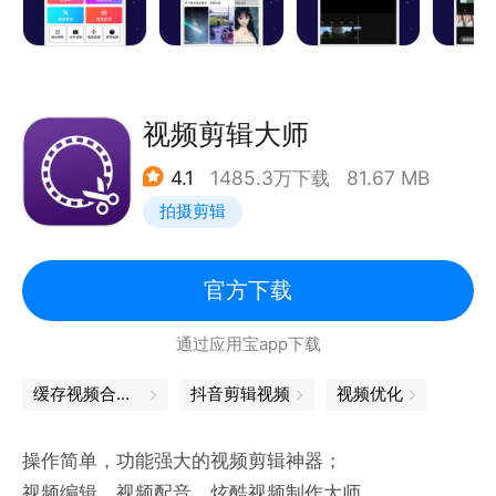
LOGO
4、视频压缩 ：保证视频质量情况下压缩视频大小，更
省空间 分享更便捷
5、视频配音：可以为你的视频配上好听音乐，本地的
视频剪辑大师
也可以
4.1
1485.3万下载
81.67 MB
6、视频倒放：自拍小视频，邀你一起乘坐时光机感受
拍摄剪辑
时光倒流，倒放逆放带来更多魔术感觉；
7、视频变速：轻松改变视频节奏，支持视频加速，减
速，快进，慢放；
官方下载
8、视频拼接：多个视频无缝合并，多种精彩合而为
通过应用宝app下载
一！
9、视频特效美颜：各种特效 制作画中画 GIF视频 转
缓存视频合并软件
抖音剪辑视频
视频优化
场调色进阶 让你的视频更漂亮 小白也能做网红！
10、剪同款：海量视频模版，电影，趣味卡点，搞
操作简单，功能强大的视频剪辑神器；
笑，等，让您的视频更炫酷
视频编辑、视频配音，炫酷视频制作大师