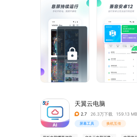
多应用同屏操作。是真机的共存版。还可以做到通
VMOS Pro功能特色：
【安全防护】独立的虚拟手机系统，能满足开发和
【万物悬浮窗】支持任意应用浮窗化，可多应用同
【应用双开】游戏双开，应用双开，边玩游戏边看
【ROM平台】安卓7.1、5.1的多ROM系统版本。
【操作便捷】拥有悬浮球功能，操作和切换简单便
【息屏挂机】支持修改分辨率，可息屏后台运行。
【文件互传】文件中转站支持真机虚拟机应用文件相
天翼云电脑
2.7
26.3万下载
159.13 M
屏幕工具
换机互传