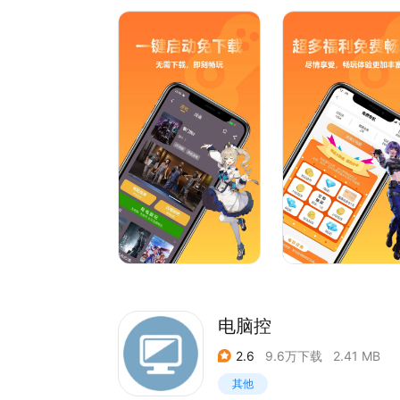
-- 外接键盘，手机变高配电脑!
--- 虚拟按键，电脑游戏变手游，边走边玩！
--- 游戏手柄，3A大作体验，马上拥有！
--- 拒绝套路，点击广告即可获取时长，可无限畅玩
--- steam游戏助手，低于一折的官方正版游戏
--- PC端STEAM登录保护：Steam加密登录，
是有移动办公、远程游戏需求同学的理想选择。通
松访问和控制异地电脑PC开展工作。
电脑控
2.6
9.6万下载
2.41 MB
其他