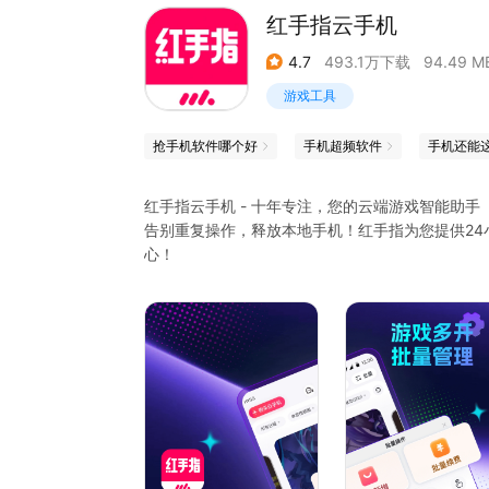
红手指云手机
4.7
493.1万下载
94.49 M
游戏工具
抢手机软件哪个好
手机超频软件
手机还能
红手指云手机 - 十年专注，您的云端游戏智能助手
告别重复操作，释放本地手机！红手指为您提供2
心！
【7*24小时云端在线】一键开启云端智能托管，
然在线升级，彻底解放您的双手和设备！
【游戏多开 批量管理】支持游戏多开与批量操控
复操作时间，让资源积累与角色培养事半功倍！
【兼容性强 畅快体验】完美兼容全球主流手机游
机。
【全平台无缝衔接】支持PC、安卓、iOS三端数
种设备都能顺畅运行。
【专业游戏交易平台 】每笔交易签署电子合同，买