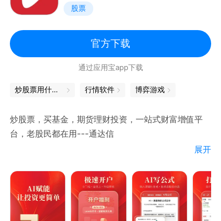
股票
银河牛人为您选股，财富星投顾手把手教您
5、智能工具重塑您的交易习惯
盯盘助手和条件单，做您买进卖出好帮手
官方下载
【新版亮点】
通过应用宝app下载
1、智能交易：盯盘助手和条件单，算力算法加持，满
足您的交易所需。
炒股票用什么软件
行情软件
博弈游戏
【打开涨停板卖出】新股连涨停，开板即卖出，帮您锁
定股票收益；
炒股票，买基金，期货理财投资，一站式财富增值平
【持仓股回本卖出】炒股不坐过山车，会卖才是硬道
台，老股民都在用---通达信
理；
展开
【止盈止损卖出】锁定利润减少亏损，严守投资纪律；
---爆款功能---
【日内交易助手】持仓当日回转，捕捉日内交易机会；
【智能选股】 上百种类选股标签，随心所欲条件选
更多银河智能交易功能，等您来体验！
股，优质股票手到擒来;
2、财富管理
【盯盘预警】 个股异动实时推送，股价提醒精准洞
【财富星】银河牛人，为您选股；服务管买管卖，荐股
悉，事件提醒轻松看盘;