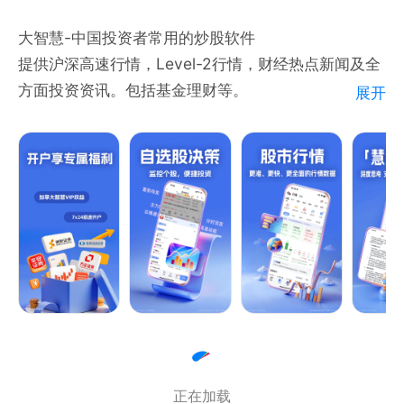
大智慧-中国投资者常用的炒股软件
提供沪深高速行情，Level-2行情，财经热点新闻及全
方面投资资讯。包括基金理财等。
展开
----爱上“大智慧炒股软件”的理由----
亮点功能：
-[社交]价值股票“聊“出来
让用户边聊投资，边做交易。找大牛/专家实时互动，
聊股票、聊投资、谈技巧、解疑惑。
无论是文字、视频、直播、语音，支持你的沟通需求，
让你不再错过任何一个投资机遇。
机会聊出来，投资更安心！
-[优选策略]各路策略总有一款适合你
正在加载
小白股民：用选股宝、优选大师，价值股票选出来；