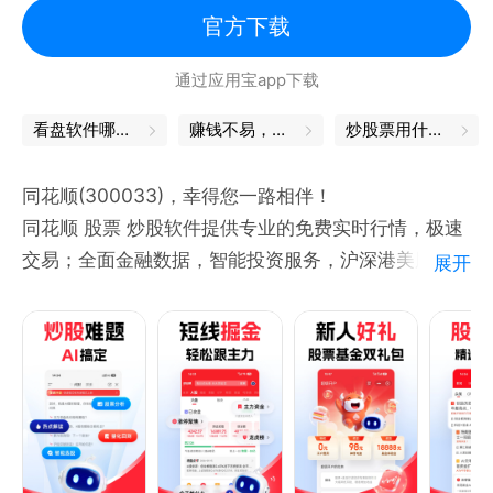
官方下载
通过应用宝app下载
看盘软件哪个最好
赚钱不易，理财更要用心
炒股票用什么软件
同花顺(300033)，幸得您一路相伴！
同花顺 股票 炒股软件提供专业的免费实时行情，极速
交易；全面金融数据，智能投资服务，沪深港美股全球
展开
行情，低佣券商开户交易，基金银行理财，融资融券，
全面一站式理财服务，广大投资者的选择。
[炒股必备]
神奇九转：发现股价拐点，轻松做T
智能盯盘：盘面异动，涨跌统计，主力动向，机构观
点，大事提醒，股价预警，市场尽在掌控