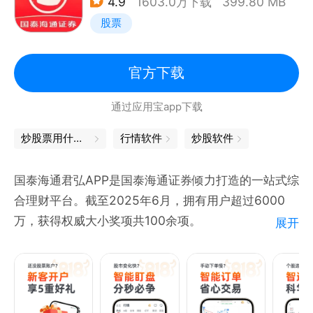
4.9
1603.0万下载
399.80 MB
4、智能定投——全新定投“花式”玩法，支持参考指数
股票
多种选择，目标止盈功能，为严格遵守投资纪律提供更
科学的辅助。
5、基金诊断——对各类基金进行五大维度评价，揭示
官方下载
基金在收益能力、风控能力、管理人等维度的市场表
通过应用宝app下载
现，从专业化的角度评价基金。
炒股票用什么软件
行情软件
炒股软件
【联系方式】
在APP使用过程中，您有任何建议或遇到任何问题，都
国泰海通君弘APP是国泰海通证券倾力打造的一站式综
可以联系我们：
合理财平台。截至2025年6月，拥有用户超过6000
1、打开涨乐财富通，点击“在线客服”
万，获得权威大小奖项共100余项。
展开
2、拨打服务热线：95597
特色功能介绍：
*投资有风险，入市需谨慎
【闪速全球行情】 1.行情速度稳居行业前列，刷新速度
毫秒级响应；2.Level-2 Plus还原真实委托单，深市更
提供千档行情；