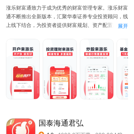
---公司背景---
涨乐财富通致力于成为优秀的财富管理专家。涨乐财富
册资本为人民币101.37亿元，中央汇金投资有限责任
通达信APP是深圳市财富趋势（股票代码：688318）
通不断推出全新版本，汇聚华泰证券专业投资顾问，线
公司为实际控制人。
科技股份有限公司采用先进技术、全新设计的一款移动
上线下结合，为投资者提供财富规划、资产配置服务，
截至2019年12月31日，公司共设有36家分公司、492
展开
证券软件。我们提供更实时的股市行情、更权威的热点
让财富管理触手可及，让投资者足不出户，随时随地享
家营业部，分布在全国179个地级以上城市，海外业务
资讯、更丰富的投资玩法和更安全的股市交易，多家券
受专业的金融服务。
网络延伸至香港、新加坡、美国等9个国家和地区，是
商交易通道任你选择，小达机器人智能问达服务，自定
国内营业网点最多的证券公司。
义指标公式编辑，是您炒股票买基金证券投资理财开户
【特色服务】
和交易时值得信赖的小帮手。
1、乐选金股——量化策略+投顾精选行业优质公司，
从专业角度提供相对于市场表现稳健、便于使用的备选
---联系方式---
股票池系统，助力投资者挖掘有投资价值的股票。
客服电话：027-87788668
2、个股BS点——自动整合买卖点，K线可视化分析操
微信公众号：通达信趋势财经
作，直观展示，逐笔分析，让投资复盘更高效。
公司官网：www.tdx.com.cn
3、基金投顾业务——依托独立研发的金融科技系统，
打造集明星策略、明星服务为一体的明星基金投顾平
国泰海通君弘
台：涨乐省心投。