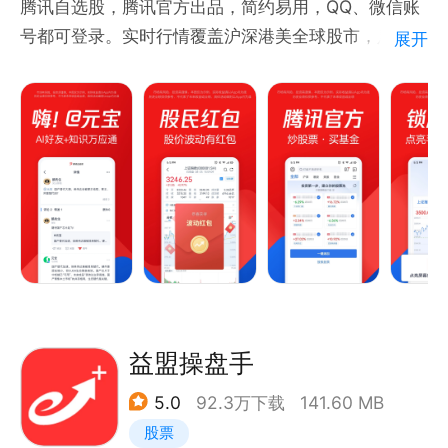
腾讯自选股，腾讯官方出品，简约易用，QQ、微信账
分析到盘中决策，智能选股工具为您的投资决策助力
号都可登录。实时行情覆盖沪深港美全球股市，足不出
展开
●丰富活动——好礼天天领，更有丰富模拟活动带你轻
户，也能把握国际市场风向。7*24小时，精选全球财
松玩转各类投资
经资讯推送，轻松获取有价值的讯息。还可设置股价提
醒，免费获知股票价格新动态。
【爆款功能，总有一款适合您】
界面清爽，简单便捷易上手
覆盖沪深港美全球股市，一眼便知天下事
精选财经要闻7*24小时滚动 ，价值更高，推送更快
智能盯盘、股价提醒 ，助力把握买卖好时机
社区股友互动不断，炒股不寂寞，话题聊不完
益盟操盘手
【天天猜涨跌，每日赢奖励，奖金到账及时】
5.0
92.3万下载
141.60 MB
股票
【联系我们】