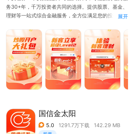
客服热线：10108688
务30+年，千万投资者共同的选择。提供股票、基金、
新浪微博: https://weibo.com/caopanshoue?
理财等一站式综合金融服务，全方位满足您的投资需
展开
is_hot=1 @益盟操盘手
求。
【选择平安证券的理由】
贴心陪伴：明星投顾任您选，专业服务有温度，助力股
市畅通无阻。
快速行情：7*24小时资讯服务行情速度稳居行业前
茅，品种覆盖全面，下单先人一步。
多维分析：选股更从容，高手跟踪，策略分析，智能定
制选股方案，轻松帮您选股。
择时择机：全信号指标提醒，投顾组合实时跟踪，股票
何时买卖不再愁。
国信金太阳
5.0
1291.7万下载
142.29 MB
【新人福利免费享】