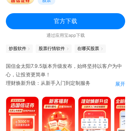
股票
【√】VIP内参：汇聚热点和精华，捕捉行业拐点
【√】轻松涨投顾VIP：首席投顾专家主理，跑短线、
抓重点、1对1在线诊股
官方下载
【√】科学投顾：科学理念，创新服务，全方位攻克投
通过应用宝app下载
资难题
【√】炒股神器权益包：超级Level-2+神奇九转+短线
炒股软件
股票行情软件
在哪买股票
宝，助力抓住投资机会
【√】7*24小时转账特权：休市也能灵活转账
国信金太阳7.9.5版本升级发布，始终坚持以客户为中
心，让投资更简单！
【联系我们】
理财焕新升级：从新手入门到定制服务
展开
-企业微信：平安证券
全新股市温度计：长短结合分析，把握投资机会
-公众号：平安证券
蔚然养老服务：开创养老定投新范式
-抖音号：pinganzhengquan
-客服电话：95511-8-9-1人工服务时间为交易日
9:00-18:00