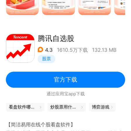
股友评论、个股行情、股市热点、基本面数据等多个股
市实用功能
●专业数据——覆盖全球重要市场行情 ，汇集股票新
股申购、公司资料、证券投资研报等金融行业数百亿条
数据
腾讯自选股
●开户交易——全程网上股票开户，不排队，炒股佣金
4.3
1610.5万下载
132.13 MB
不高于万2.5，更有开户惊喜福利，交易安全、方便、
股票
快捷
●即时提醒——股友互动、市场热点、自选股（公告、
研报、数据等）动态消息及时提醒
官方下载
●主力资金流——真实还原实时主力大单，揭秘主力资
通过应用宝app下载
金布局
●高手跟踪——实盘组合、高手看盘、专业投顾百家争
看盘软件哪个最好
炒股票用什么软件
博弈游戏
鸣，还有百万奖池的实盘大赛等你参加
●智能选股——主题投资、画线工具、筹码分布、分时
【简洁易用在线个股看盘软件】
叠加、超级Level-2、盘口异动、资金流向，从选股到