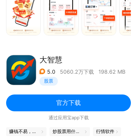
【场景交易/账户】1.简单几步即完成交易，分时图也
支持闪电下单；2.智能打新可提前预约一周新股申购，
360°全景账户打造专属投资对账单；
【前沿人工智能】1.异动雷达智能盯盘，实时推送个股
瞬息变化，解放盯盘双眼；2.多空旗手联合筹码分布，
经典策略挖掘个股，大数据解析个股表现；
【集萃理财商城】1.新手理财、千款基金，总有一款产
大智慧
品适合您；2.现金管家满足您闲置保证金在夜晚理财的
5.0
5060.2万下载
198.62 MB
需求；
股票
【精选投资资讯】1.专业研究报告精准推送，本土超强
研究团队为您量身打造投资良策；2.君弘在线，满满干
货满足视听味蕾，告别书面资讯；
官方下载
【新客享好礼】新客户可获得Level-2行情月卡、形态
通过应用宝app下载
大师三个月、新客理财券一张、盘中宝三个月、新手投
教课。开户成功后，卡券将自动发放到对应的君弘APP
赚钱不易，理财更要用心
炒股票用什么软件
行情软件
上，限有效期内使用一次，活动长期有效。