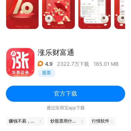
有始有终；
【指标公式】 炒股指标应有尽有，特色公式琳琅满
【财富星-基金管家】产品复杂挑花眼？基金管家帮你
目，操作简便随心而动;
选！配基金，找专家，千元即可享“最强大脑”基金组
【龙虎看盘】 解密每日龙虎榜单，掌控游资行进路
合！
线，紧跟市场快新步伐;
3、全景账户
【涨停直播】 聚焦涨停龙头大哥，挖掘背后蛛丝马
查资产、查盈亏、查流水，财富日历和投资账单让您充
迹，追涨打板如此轻松;
涨乐财富通
分了解股海战绩。
【探雷神器】 重磅加装探雷神器，财务风险无处躲
4、精选金融产品
4.9
2322.7万下载
165.01 MB
藏，业绩陷阱一探便知;
爆款好基，首发基金，部分优选好基一折起；海量金融
股票
【筹码分布】 破解个股筹码布局，洞悉主力持仓玄
产品，百里挑一，尽在银河。
机，投资机遇唾手可得;
5、覆盖全球重要市场行情，提供全方位实时资讯；行
【个股档案】 财务指标严谨呈现，公告资讯快速更
官方下载
情动向，涨停揭秘，全景公告⋯便捷股票交易，您想要
新，前世今生知根知底;
的都在这里。
通过应用宝app下载
【社区直播】 神秘大佬汇聚于此，侃天侃地谈股论
【公司简介】
金，开辟股市温馨家园。
赚钱不易，理财更要用心
炒股票用什么软件
行情软件
中国银河证券是中国证券行业领先的综合性金融服务提
供商。公司于2013年H股上市，2017年A股上市，注