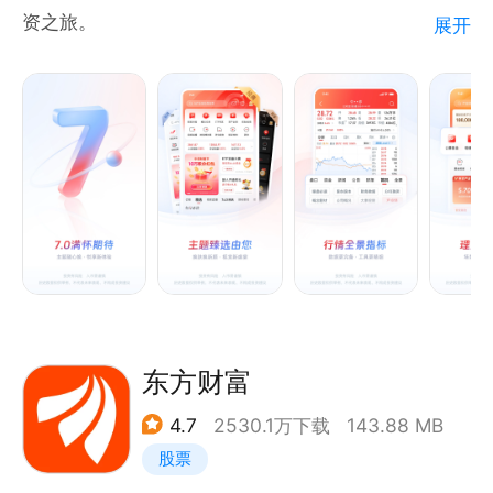
资之旅。
展开
客服热线：952555
软件内直接反馈：个人中心-帮助与反馈-提建议
信e投是中信证券为投资者定制的投资利器。通过对金
融科技的专注以及用户体验的追求，坚持以投资者利益
为先的理念，全方位实现各种证券业务，力争成为更多
投资者信赖的券商 APP。
【功能说明】
信e投APP贴合用户使用场景，综合考虑资讯及时性、
操作便捷性、数据完备性和工具有效性，实现功能、股
票、产品、资讯、客服、帮助等内容的有机聚合，为用
户提供一站式的投资服务平台。
东方财富
首页：智能搜索全面覆盖，热点内容一手掌握；
4.7
2530.1万下载
143.88 MB
行情：数据赋能深度解析市场，选股专区助力用户决
股票
策；