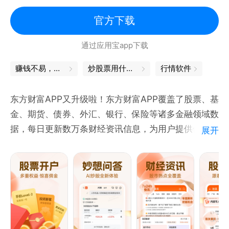
自选：快速查看自选行情、支持自选分组管理；
交易：下单、持仓、查询、复盘全流程优化，提升用户
官方下载
投资操作体验；
通过应用宝app下载
理财：提供投顾、家庭信托等品类丰富的理财产品；
我的：7*24小时极速开户体验，支持线上办理多种证
赚钱不易，理财更要用心
炒股票用什么软件
行情软件
券业务。整合账户、资产等信息，方便客户快捷查询。
东方财富APP又升级啦！东方财富APP覆盖了股票、基
【联系我们】
金、期货、债券、外汇、银行、保险等诸多金融领域数
如果您在投资理财、APP使用上有任何疑问，欢迎通过
据，每日更新数万条财经资讯信息，为用户提供便利服
展开
以下方式联系:
务。
1、致电24小时客服电话95548；
2、点击APP我的-设置页面，选择“用户反馈”。
特色功能：
●妙想AI——更懂股民的金融大模型，深度思考、专业
数据、更懂金融，更优体验
●股吧——中国高人气股票主题社区，覆盖财经资讯、