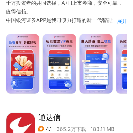
千万投资者的共同选择，A+H上市券商，安全可靠，
值得信赖。
中国银河证券APP是我司倾力打造的新一代智能炒股理
展开
财平台，股票、基金、期货、理财，您想要的一站式金
融服务都在这里。中国银河证券是中国证券行业领先的
综合性金融服务提供商，经中国证监会批准发起设立，
总部设在北京，注册资本为人民币101.37亿元。
【来银河开户的五大理由-7*24快速开户】
1、千万投资者的共同选择
A+H上市券商，中央汇金旗下企业，值得信赖
2、新人好礼
新开户免费送一个月Level-2；新客专享理财，开启财
富人生
3、490+家营业部为您服务
通达信
营业网点遍布全国，银河就在您身边
4.1
365.2万下载
183.11 MB
4、近3000名投顾专业指导