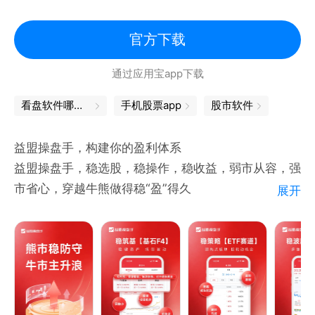
智能客服：24小时全天候为你答疑解惑
用户反馈QQ群：306095303
官方下载
企业合作以及产品相关问题可联系：
通过应用宝app下载
zxg@tencent.com
微信搜一搜关注小程序：腾讯自选股
看盘软件哪个最好
手机股票app
股市软件
益盟操盘手，构建你的盈利体系
益盟操盘手，稳选股，稳操作，稳收益，弱市从容，强
市省心，穿越牛熊做得稳“盈”得久
展开
产品特色：
稳选股，有价值更长远
【稳榜单】识价值，辨趋势，轻松选出稳标的，能涨更
抗跌
【个股三分钟】星级评定快速看，剔除雷暴更安全
【天眼盯盘】网罗行情热点，识别市场风口