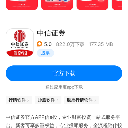
自选分组：多平台云同步，自选股轻松分组，自选股详
细数据一目了然
筹码分布：有效识别主力建仓和派发过程，轻松找到支
撑位、阻力位
中信证券
问财选股：主题投资，形态选股，龙虎榜，技术指标等
5.0
822.0万下载
177.35 MB
各种丰富选股，轻松智选个股
股票
专属资讯：个性化资讯推荐，实时快讯，机会情报，抓
紧先机
模拟炒股：免费20万资金，轻松成为高手
官方下载
闪电下单：支持全国众多券商在线交易，分时快买快
通过应用宝app下载
卖，投资下单快人一步
行情软件
炒股软件
股票行情软件
老牌炒股软件同花顺，凭借多年为千万股民服务经验及
股民口口相传，在各色炒股、理财、投资软件中脱颖而
中信证券官方APP信e投，专业财富投资一站式服务平
出，是股民一致选择！
台。新客可享多重权益，专业投顾服务，全流程陪伴投