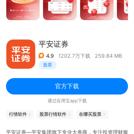
稳操作，赚得到守得住
【操盘线】B点提示机会，S点提示风险，一个信号分
辨大盘/个股涨跌趋势
【小黄灯】逢高减仓，有效止盈，解套机会两手抓
【顺势龙腾】趋势、主力、股性，3大维度，抓主升波
平安证券
段
4.9
1202.7万下载
259.84 MB
稳体系，一课入门，先稳后强
股票
【第一课】五节精讲，一课入门！趋势ETF战法，赚的
稳上手快
【专科课】明星讲师阵容，多年实战教学经验，干货一
官方下载
次听个够
通过应用宝app下载
如果您对我们软件有任何建议或者意见的话,欢迎您联
行情软件
股票行情软件
在哪买股票
系我们。
产品热线：400-609-1818
平安证券—平安集团旗下专业大券商，专注投资理财服