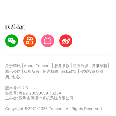
资深股民：龙虎榜、董秘爆料，未来大事件，从资讯中
获取投资机遇；
技术玩家：用DDE决策，阶段统计，历史回看，通过
联系我们
技术指标编辑适合自己的投资策略；
大智慧用19年股市经验，打造适合你的优选决策，助
力你的投资！
-[AI智能]为你提供更多贴心服务
|
|
|
|
|
关于腾讯
About Tencent
服务条款
商务洽谈
腾讯招聘
智能发现功能，让大量资讯内容都是你所关心的；
|
|
|
|
|
腾讯公益
版权所有
用户权限
隐私政策
侵权投诉指引
智能机器人：监控个股动态更准确，及时为你发现投资
用户协议
良机；
版本号:
9.2.5
更多投资玩法：抢红包、送礼物，积少成多这也是一种
备案号: 粤B2-20090059-1623A
投资！
主办者: 深圳市腾讯计算机系统有限公司
Copyright ©2021-2026 Tencent. All Rights Reserved