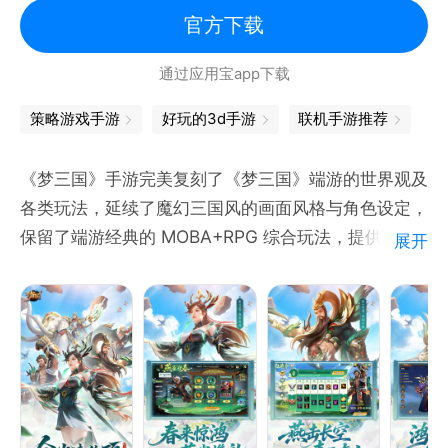
官方下载
通过应用宝app下载
策略游戏手游
好玩的3d手游
联机手游推荐
《梦三国》手游完美复刻了《梦三国》端游的世界观及
各类玩法，延续了魔幻三国风的画面风格与角色设定，
保留了端游经典的 MOBA+RPG 综合玩法，提供多种
展开
模式的 PVP 和 PVE 形式。
【特色一】IN霸、10v10多样竞技诠释MOBA新体验
全新10v10竞技，贯穿全场的翻卡玩法和多变的竞技策
略，尽享团战乐趣；IN霸模式首度开启，数值爆炸、
超快节奏的劲爆MOBA登场！