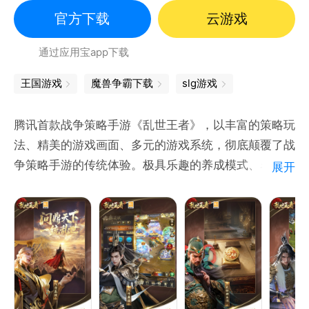
官方下载
云游戏
通过应用宝app下载
王国游戏
魔兽争霸下载
slg游戏
腾讯首款战争策略手游《乱世王者》，以丰富的策略玩
法、精美的游戏画面、多元的游戏系统，彻底颠覆了战
争策略手游的传统体验。极具乐趣的养成模式、名城名
展开
将悉数登场、美女主播陪玩互动……古代战争的宏大场
面在方寸之间精彩呈现。古人云，英雄不问出处，你是
想做一位勤政君王，养一方水土？亦或成为乱世枭雄，
逐鹿天下一统中原？一切皆在你的一念之间！