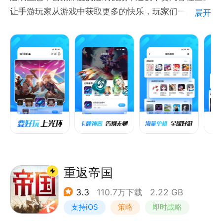
让手游玩家从游戏中获取更多的快乐，玩家们一起分享
展开
交流全球好游，在和谐讨论中发现更多游戏的快乐！
要好玩，上光环！
产品特点：
1.手机游戏玩家爱好者们的贴心助手！
2.游戏开发者、玩家分享生态，全球好游一网打尽！
3.深耕游戏问答，海量游戏大V在线答疑，游戏无难
题！
4.游戏视频广场，更高效的游戏资讯获取，好不好玩看
重返帝国
3.3
110.7万下载
2.22 GB
支持iOS
策略
即时战略