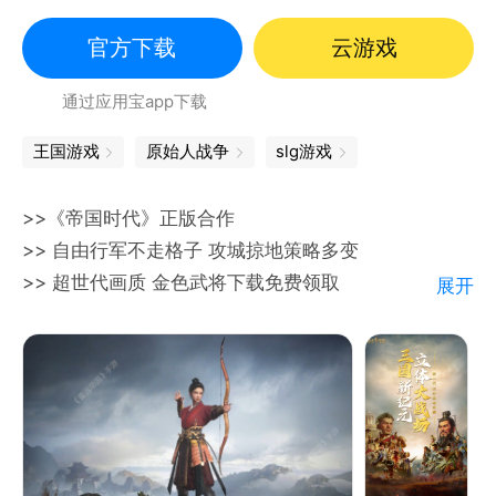
中世纪
官方下载
云游戏
通过应用宝app下载
王国游戏
原始人战争
slg游戏
>>《帝国时代》正版合作
>> 自由行军不走格子 攻城掠地策略多变
>> 超世代画质 金色武将下载免费领取
展开
《重返帝国》是由腾讯天美工作室与正版《帝国时代》
合作出品的全自由即时策略手游。
游戏吸收了帝国经典元素，你将置身于瞬息万变的活战
场，从零兴建城邦，统率世界英雄，不断扩张领土。
在625万平方公里的3D战争大世界，所有策略较量都
是即时发生。随着领地不断发展壮大，你将集结同盟征