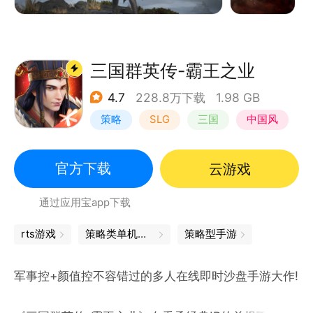
战名城，是操控巨大攻城器械爆破城门，还是指挥盟友
在巷战四面合围，甚至化身卧底直至决战反戈一击！联
合还是对峙？臣服还是征服？在这里通向王冠的道路从
来不止一条！
三国群英传-霸王之业
——“恭迎领主大人，重返帝国！”
4.7
228.8万下载
1.98 GB
策略
SLG
三国
中国风
官方下载
云游戏
通过应用宝app下载
rts游戏
策略类单机手游
策略型手游
军事控+颜值控不容错过的多人在线即时沙盘手游大作!