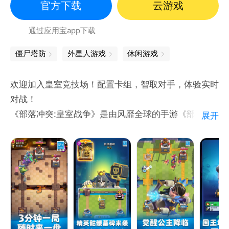
官方下载
云游戏
通过应用宝app下载
僵尸塔防
外星人游戏
休闲游戏
欢迎加入皇室竞技场！配置卡组，智取对手，体验实时
对战！
《部落冲突:皇室战争》是由风靡全球的手游《部落冲
展开
突》主创成员打造的又一力作。在这里，您可以看到您
所钟爱的《部落冲突》中的各色人物以及皇室新成员
们。在游戏中，配置多样卡组，玩转深度策略，在竞技
场中开启热血对战！精准部署卡牌，摧毁对手的国王塔
和公主塔，体验策略致胜的快节奏对决。如果你也喜欢
卡牌对战，喜欢快节奏的策略玩法，就赶快加入我们，
一起畅享策略竞技盛宴吧！