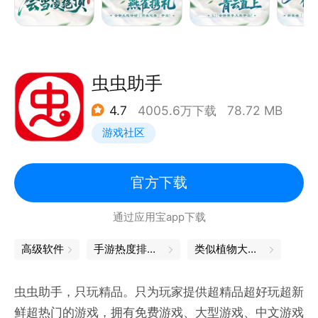
【特色二】攻城略地军团战场
战斗力极限释放的军团出征，策略至上的攻城领地战，
做明星玩家，或与兄弟一起并肩作战感受战场杀伐快
感！
虫虫助手
4.7
4005.6万下载
78.72 MB
【特色三】个性装备放肆张扬
游戏社区
百余款个性装备，属性各异的武器套装，成为副本、战
场的制敌利器；优秀的英雄换装、百变的外观特效，彰
显出玩家独特的个性品味！
官方下载
通过应用宝app下载
高级软件
手游热度排行榜
类似植物大战僵尸
虫虫助手，只玩精品。只为玩家提供超精品超好玩超新
鲜超热门的游戏，拥有免费游戏、大型游戏、中文游戏