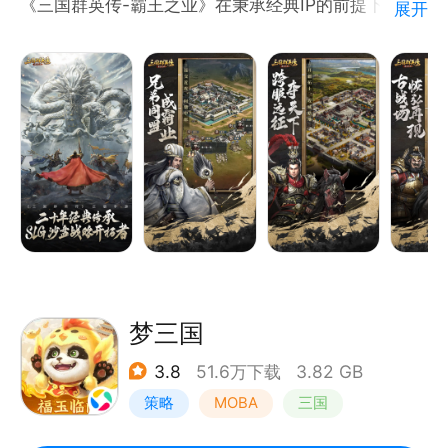
《三国群英传-霸王之业》在秉承经典IP的前提下，承
展开
载着每位玩家建功立业，驰骋三国热忱愿望：立足于产
品基础品质打磨，专注于SLG品类研究，拒绝市面上所
有三国类游戏的数值堆砌、卡牌移植、推图过关玩法，
颠覆所有策略类游戏无操作、单交互、拼升级的固化游
戏设置。提供极高自由度的天下势力争夺模式，开放性
沙盘策略，无固定套路规则，原创多人特色玩法，精致
美术品质展现，不从众，不迎合，真心实意致敬三国史
诗，让你尽情调兵遣将，挥斥方遒。
【正版授权，再续经典】
宇峻奥汀正版授权的《三国群英传》
梦三国
3.8
51.6万下载
3.82 GB
策略
MOBA
三国
中国风