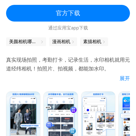
来趣味感。
官方下载
【卡点视频一键Get】
通过应用宝app下载
一键制作卡点视频，海量模板轻松Get ，变身炫酷技术
流。
美颜相机哪个好用
漫画相机
素描相机
【全网爆火漫画脸】
真实现场拍照，考勤打卡，记录生活，水印相机就用元
打破次元壁，走进漫画世界，让你酷变日漫女主角。
道经纬相机！拍照片、拍视频，都能加水印。
展开
【水印更专业】
--- 小可爱们交流与反馈 ---
QQ群：806266466（已满）、833172347（2群）
*水印模板：
Mail：1tian@kuaishou.com
现场水印：经纬度、地点、时间、海拔、天气、位置名
有任何问题也可以通过app-打开设置-意见反馈，一甜
称编码、个人签名、手机号等水印；
小姐姐在线等你哦～
考勤水印：时间、地点水印真实且无法修改，考勤打卡