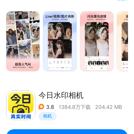
【全能修图】满足各种修图需求。汇聚流行影像玩法。
专业滤镜调色工具，应对不同场景。
【AI闪光灯】夜拍不怕暗，逆光也有救！AI人脸识别自
动提亮肤色。昏暗环境也能拍出氛围质感大片！
【人像美容】面部丰盈、瘦脸瘦身、智能美发、增高塑
形、面部重塑…像素级美容精修。
【拼图神器】海量风格模板，照片视频都能拼，日常快
速拼图，一键高清导出！
【高清相机】实时滤镜调色，苹果模式还原美貌，还能
拍实况！动态AR更有趣！
【视频美容】视频高清人像精修，像修图一样修视频！
今日水印相机
【视频剪辑】功能简单0门槛，视频大片轻松剪！AI智
3.8
1384.8万下载
204.42 MB
能画质修复，视频也清晰。
相机
【美图AI全家桶】AI绘画实现绘画自由、AI修图智能修
图不费力，AI美容懂你的美容助手，AI视频处理智能高