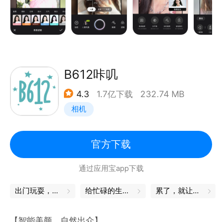
合！
目了然；
· 其余多达二十几种美颜功能对面部进行细致微调，让
*团队照片加密储存
你的脸更加精 致好 看，同时又自然不假面。
自动上传至团队云相册的照片，将被加密存储，安全可
靠。
【王牌肤质模版】
B612咔叽
谁说好看的皮囊千篇一律？无他王牌肤质模版功能来
4.3
1.7亿下载
232.74 MB
袭。7种风格肤质任意挑选：经典、柔嫩、奶油、柔
相机
雾、原生，质感、男生。一键拥有高级脸，随心切换气
质，你的好看不止一面！
官方下载
【特色贴纸风格】
通过应用宝app下载
集合新鲜，好看，好玩的风格贴纸，包括【特色妆容，
风格滤镜，个性自拍小元素】。紧跟潮流风向，玩转时
出门玩耍，这些App帮你省心
给忙碌的生活，一个中场休息
累了，就让身体出去放松一下
下热梗，应时应景【精】【美】【趣】【潮】，成为朋
友圈里的时髦风向标！
【智能美颜，自然出众】