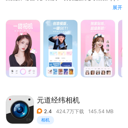
板、官方水印LOGO和电子出版物等内容，我们将依法
展开
如有任何疑问或者建议，欢迎随时联系我们：
追究行为人的刑事责任、民事责任和行政责任。
【质感滤镜轻美颜】
联系客服还可以制作企业品牌水印~
百变风格质感滤镜，氧气妆容轻量美颜，可盐可甜你定
客服微信：Markikefu
义。
【独家贴纸随心拍】
超海量独家贴纸，萌趣表情动态拍，鬼马自拍的小秘
诀。
【视频跟拍超简单】
全网top火爆视频，小白教程一键跟拍，轻松送你C位
出道。
元道经纬相机
2.4
424.7万下载
145.54 MB
【给你的照片加点料】
相机
绘制专属plog涂鸦，投影光斑增加高级感，给修图带