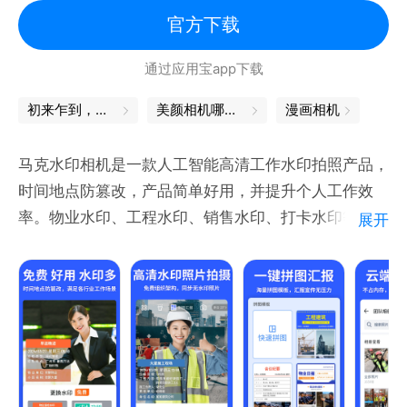
分身等，实现写真自由！
官方下载
＊照片同步机器人
团队拍照，可自动同步钉钉群、企业微信群。
通过应用宝app下载
— 更懂年轻人的自拍流行 —
【医美级美颜参数】水光肌、除皱、3D隆鼻、去颈
初来乍到，一定不能错过的小技巧
美颜相机哪个好用
漫画相机
＊电脑端管理后台
纹、下颌线等，0成本get专业医美级美颜！
在电脑上管理团队照片，自由搜索照片内容、分类存
【新潮流滤镜】AR贴纸、质感妆容、潮流滤镜等，想
马克水印相机是一款人工智能高清工作水印拍照产品，
储；
怎么拍就怎么拍！
时间地点防篡改，产品简单好用，并提升个人工作效
自动生成拍照路线，在地图上查看拍照地点和路线。
【IP跨次元】迪士尼、三丽鸥等海量IP，邀你一起跨次
率。物业水印、工程水印、销售水印、打卡水印等水印
展开
元合拍！
适用于多个行业。
＊一键分享
微信群、QQ群、朋友圈、微博一键分享，方便快捷，
— 手机秒变视频Vlog神器 —
马克水印相机有哪些核心功能？
工作生活两不误。
【高清专业】4K拍摄、视频精修、提词器等功能，轻
【时间地点准确 智能校准防篡改】
松拥有清晰质感画面。
【智能AI水印 简化工作琐事】
＊自拍美颜，高清滤镜
【美颜相机
【云端存储分类自动化】
自拍，拍美食，拍萌娃，拍风景，随手拍都是大片。
【掌上一键制作各种日志、汇报】