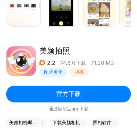
新的黄油不仅能满足你过去对图片、视频编辑的需求，
还能帮助你创作更有趣更好看的图文笔记。高效的编辑
体验，等你来体验！
2、海量模板可套用，一键P图真好用
黄油内置海量的模板，海报写真、美食、风景、节日、
美颜拍照
萌宠、宝宝……一键套用，免去设计排版的烦恼。
2.2
74.6万下载
71.20 MB
图片美化
相机
3、绝无仅有的独家字库和招牌花字功能
原创字体“黄油溏心体”、“黄油拾叁体”，只在黄油。百
余款正版授权字体，从可爱到简约，涵盖中文、英文、
官方下载
日文、韩文。
通过应用宝app下载
4、大IP、原创贴纸每周上新
美颜相机哪个好用
下载美颜相机
照相软件
每周上新的原创贴纸，在黄油捡到宝！无论是当红的IP
形象（软萌兔、长草颜团子、罗小黑、阿狸、Gon的旱