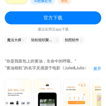
AI图像处理
相机
【创意拼图，自由表达】
支持多图智能拼接，提供丰富的布局模板和转场效果，
让分享更具故事感染力。
官方下载
【VIP服务说明】
通过应用宝app下载
订阅B612咔叽 VIP（每月15元）后，费用将通过您的
App Store账户自动扣款，并在每个周期结束前24小
魔法大师
轻松组织聚会，你就是C位
拍照软件
时续订。您可随时在App Store设置中取消自动续订。
所有基础功能均可永久免费使用。
“你是我面包上的黄油，生命中的呼吸。”
“黄油相机”的名字灵感源于电影《Julie&Julia》中的台
展开
词。跟面包上的黄油不仅仅为了果腹一样，黄油App致
力于为美的创造者以同样美的创作感受，让美不仅只在
于结果里，在空气里，在每一秒的呼吸里。
1、笔记功能全面升级