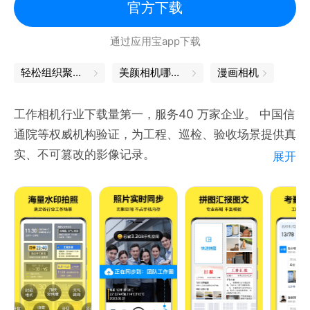
效。
官方下载
==== 联系方式 ====
通过应用宝app下载
微信官方公众号：meituxiuxiu
微博官方帐号：@美图秀秀
轻松组织聚会，你就是C位
美颜相机哪个好用
漫画相机
反馈邮箱地址：support@meitu.com
App内反馈方式：我-设置(右上角)-帮助与反馈-意见
工作相机行业下载量第一，服务40 万家企业。 中国信
反馈/在线咨询
通院等权威机构验证，为工程、巡检、验收场景提供真
实、不可篡改的影像记录。
展开
【适用场景】
工作拍照留痕、团队考勤打卡、工程管理、外勤拍照、
综合执法执勤、取证拍照、旅行拍照、宝宝成长拍照、
记录美好生活都在用！
【丰富的水印选项】