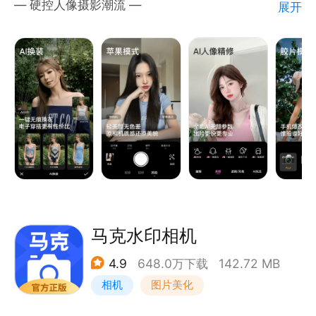
— 硬控人像摄影潮流 —
展开
添加品牌图、联系方式、全屏防盗水印
【苹果模式】拯救原相机锐化瑕疵，高清真实还原美
貌！白天晚上都出片！
还有执勤水印、亓道经纬度水印、农历水印、宝宝出生
【微单模式】手机爆改微单，支持景深虚化，普通人也
天数记录水印等。
能拍高质量大片！
【Pocket模式】横屏拍摄更专业，vlog、live拍摄更好
【强大的团队功能】
看。清透人像效果，随手拍出电影感！
＊拍照、拍视频，自动同步到团队
【更多模式】原生模式、CCD模式等，满足不同场景
自动生成考勤报表，提高团队管理效率
的拍照需求！
＊团队相册
— AI人像大师更专业 —
按水印/水印内容/时间等对照片快速分类，创建不同团
【AI换装】一键无痕换装，电子穿搭更有性价比！多款
马克水印相机
队相册
服装以及自定义效果，你的电子衣橱无限大！
4.9
648.0万下载
142.72 MB
【AI人像精修】一键减肥、去双下巴、AI消除、AI一键
＊照片搜索
相机
图片美化
美颜等，一键出片！
可通过水印文字搜索照片，快速找到需要的照片
【AI写真】博主同款写真、多人写真、儿童写真、卡通