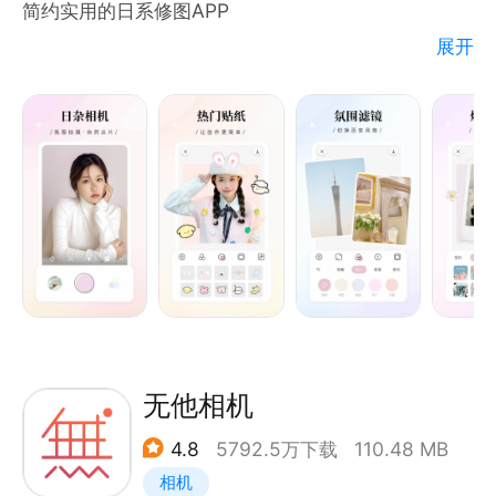
简约实用的日系修图APP
编辑个人专属工作拼图，方便向上级进行总结和汇报；
展开
*图片分类：
轻松为照片添加背景与贴纸
创建文件夹，并自定义名称，让资料井井有条；
化繁为简，整齐排版
*信息标注：
自定义备注主题、信息等内容，分享和回顾更清晰。
「功能点」
【信息更真实】
● 背景：全能背景颜色，渐变，图案，自定义
防篡改技术，时间和地点不可修改。
● 贴纸：热门日系手绘风贴纸持续更新
● 滤镜：独特风格滤镜让调色如此简单
【使用场景】
● 边框：一键边框模板，懒人必备
项目巡检、工程管理、勘察取证、拍照留痕、执勤执
● 文字：图片加字，样式可爱
法、防控消杀、考勤打卡、外勤拍照、网课签到等，轻
● 拼图：基础拼图，操作简单
无他相机
松记录工作生活！
● 编辑：尺寸，描边，阴影，放大镜
4.8
5792.5万下载
110.48 MB
【应用领域】
相机