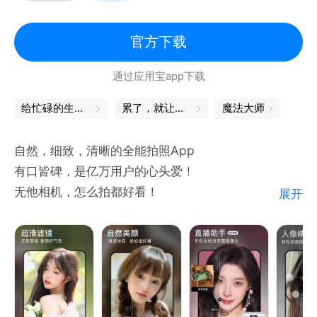
已应用通信电力、建筑工程、校园教育培训、银行保
「特色功能」
险、交通运输、安防环保、物业家政、水利测绘、商务
官方下载
交易、农业科技等诸多行业领域。
【智能取色】为你的照片提供配色方案
通过应用宝app下载
【放大镜】一键就可以放大强调内容
【团队管理】
【多图编辑】一键9图复制编辑，修图轻轻松松
给忙碌的生活，一个中场休息
累了，就让身体出去放松一下
魔法大师
*实时同步 杜绝修改时间
【文字样式】添加更独特的专属文字排版
自动上传团队云相册，一键分享至微信、钉钉等即时通
自然，细致，清晰的全能拍照App
讯平台；
有口皆碑，是亿万用户的心头爱！
*后台批量管理
如果在使用过程中有什么意见或建议
无他相机，怎么拍都好看！
团队成员所有照片和水印信息，支持电脑端一键导出，
展开
欢迎在产品内发送“意见反馈”
方便管理员查看；
*定制专属水印
【医美级脸部修调】
管理员配置团队LOGO水印，成员拍照上传自动添加，
♡日杂在持续优化中，希望给你更棒的体验♡
· 全新“3D隆鼻”功能重磅上线！从山根-鼻梁-鼻翼-鼻
更统一规范；
头，全维度精细地 优化提升你的鼻子。轻松拥有自
*考勤自动统计
然、立体、挺拔的鼻子，同时与面部其他五 官完美契
准确真实记录员工上下班时间、地点，当天出勤记录一