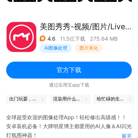
* 抗疫记录：环境消毒、核酸检测、接种疫苗等抗疫专
属模版
* 考勤打卡：真实时间地点无法篡改
美图秀秀-视频/图片/Live人像精修工具
* 工作记录拍照：物业管理、建筑工程管理、执勤记
4.6
11.5亿下载
275.64 MB
录、品牌宣传、会议记录等工作记录专属模板
AI图像处理
图片美化
* 实时更新：水印可自动更新为实时的日期、地点、天
气等信息，经纬度、海拔、速度、分贝也能记录
* 自定义水印内容：可自由开关和编辑水印内容选项，
官方下载
设置自己的纪念日、编辑心情文字等
通过应用宝app下载
【一键分享】
朋友圈、微信好友、QQ空间、QQ好友、微博等各大
出门玩耍，这些App帮你省心
渲染用什么软件
给忙碌的生活，一个中场休息
社交平台，均可轻松一键分享，提升工作效率
全球超受欢迎的图像处理App！轻松修出高级感！！
安卓装机必备！大牌明星博主都爱用的AI人像＆AI闪光
灯氛围神器！
展开