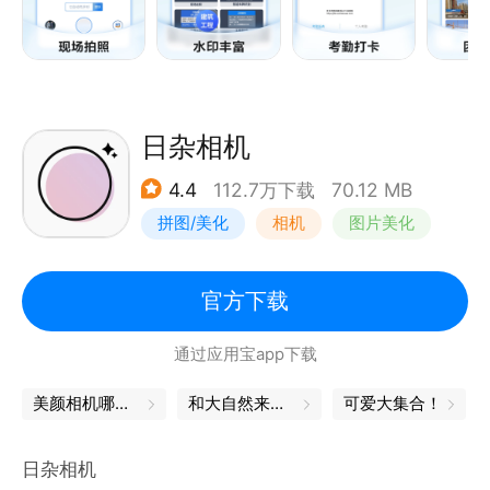
拍照更真实；
工程水印：专为工程施工管理设计，能准确的记录工程
影像资料，加工程名称、方位角、海拔、天气、建设单
位、监理单位、施工单位、设计单位、勘察单位等水
印；
日杂相机
品牌宣传水印：品牌logo/二维码、宣传标语、地址、
4.4
112.7万下载
70.12 MB
联系方式等水印；
拼图/美化
相机
图片美化
防盗水印：加防盗必究水印，简单快速地给你的证件打
上水印，防止信息被盗用；
学习打卡：加科目、坚持天数、时间、签名水印，助你
官方下载
形成高度的学习自制力。
通过应用宝app下载
【管理更高效】
美颜相机哪个好用
和大自然来一场浪漫约会吧
可爱大集合！
*云相册：
开启自动同步，上传至云空间，自动备份，永不丢失；
日杂相机
*工作拼图：