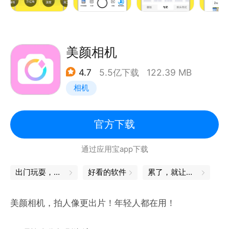
时间、地点、天气、海拔、风速、湿度、经纬度、方位
角、倒计时、农历、星座、年龄、节日等
【专业的水印模板】
美颜相机
＊考勤打卡水印：
4.7
5.5亿下载
122.39 MB
时间地点无法修改
相机
＊工程水印：
项目巡检、物资采购、材料验收、劳务用工等工程专属
官方下载
模板
通过应用宝app下载
＊自定义水印：
出门玩耍，这些App帮你省心
好看的软件
累了，就让身体出去放松一下
水印上内容选项自由开关，自由添加水印内容行数、修
改颜色、添加图片logo等
美颜相机，拍人像更出片！年轻人都在用！
＊品牌宣传水印：