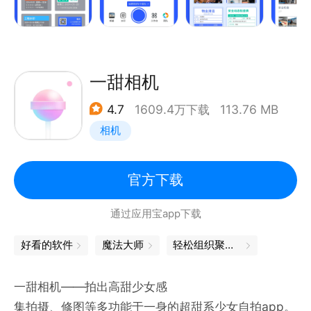
【在线高效管理团队 为企业降本增效】
【电脑管理后台简化繁琐操作】
【联系方式】
【智能物业收费系统，收费催费一个搞定】
客服电话：4006052366（早8点-晚9点）
问题反馈：feedback@huihaiyinhe.com
一甜相机
马克水印相机适用哪些场景呢？
商务合作：bd@huihaiyinhe.com
4.7
1609.4万下载
113.76 MB
【工作水印相机 适用于各个行业】
相机
物业：工作拍照留痕，工单系统用于问题跟进，一键挪
版权声明：
车解决违停问题，宣传、汇报用模板，电子登记码快捷
今日水印相机APP为北京小嘿科技有限责任公司及其关
方便等等
联方自主开发的应用程序，受《中华人民共和国著作权
官方下载
工程：专业工程水印包含多种场景，人工智能计数，钢
法》、《中华人民共和国商标法》、《中华人民共和国
通过应用宝app下载
筋钢管木头等一拍出数，一秒制作监理日志、施工汇
专利法》、《计算机软件保护条例》、《中华人民共和
报。
国反不正当竞争法》等相关法律法规保护。任何企业或
好看的软件
魔法大师
轻松组织聚会，你就是C位
销售：日常巡店、铺货工作记录，拍照即可自动生成每
个人未经授权不得使用。如擅自使用本公司及关联方享
日拍照路线，高清图片自动分类，可随意查找照片。
有著作权、商标权、专利权的相关内容，包括但不限于
一甜相机——拍出高甜少女感
兼职：电子围栏圈定工作范围，出圈预警。
实施复制、抄袭、修改今日水印相机APP特有的水印模
集拍摄、修图等多功能于一身的超甜系少女自拍app。