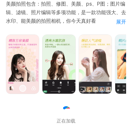
美颜拍照包含：拍照、修图、美颜、ps、P图；图片编
獭……）
辑、滤镜、照片编辑等多项功能，是一款功能强大、去
水印、能美颜的拍照相机，你今天真好看
展开
5、滤镜、特效，黄油全搞定
从胶片到拍立得，从复古潮流到梦幻少女，从夏夜繁星
美颜编辑
到冬日初雪。滤镜不再只是简单的调色工具，千变万化
- 自动美容，一键优化任何自拍照
的滤镜让普通手机镜头记录的瞬间变得特别。
- 平滑您的脸，消除痘痘和斑点
- 美白肌肤，使肌肤更加明亮
联系我们：
- 放大眼睛， 瘦脸，贴纸
官方微博
- 在线素材商店，文字，选择颜色和样式
- 照片裁剪、画笔和马赛克、照片调整
- 模糊，光圈，HDR，光晕，移轴，清晰度
- 照片拼贴、照片拼图
正在加载
拍照相机
- 相机模式启动