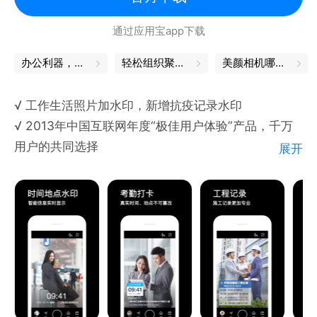
通过应用宝app下载
办公利器，让工作更轻松
轻松组织聚会，你就是C位
美颜相机哪个好用
√ 工作生活照片加水印，新增抗疫记录水印
√ 2013年中国互联网年度“极佳用户体验”产品，千万
用户的共同选择
展开
【适用场景】
战疫记录、工作质量记录、考勤打卡、物业工作记录、
建筑工程管理、外勤拍照、品牌宣传、现场取证、会议
记录、执勤巡逻、旅行打卡等
【丰富的水印类型】
工作、抗疫、时间、地点、经纬度、海拔、天气、分
贝、心情、日记、特色等
【专业水印模板】