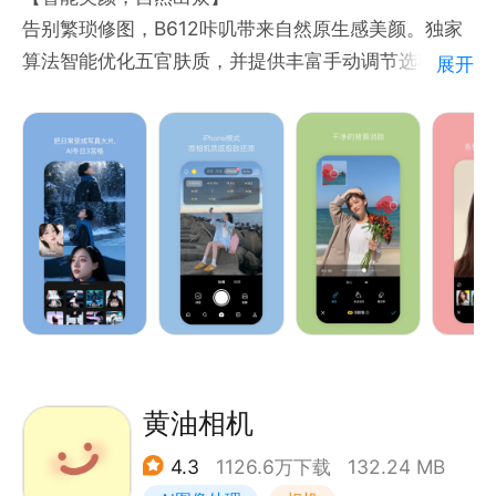
告别繁琐修图，B612咔叽带来自然原生感美颜。独家
【4D原生妆】
算法智能优化五官肤质，并提供丰富手动调节选项，轻
展开
超逼真灵动的妆效，无惧各种角度，各种表情。随时随
松定义专属美丽。
地素颜上镜，颜值照样在线！
【海量贴纸，每周上新】
拥有超万款动态贴纸，覆盖潮流妆效、可爱萌系、趣味
【素描美术室】
互动等多元风格。支持表情触发特效，每周持续更新，
素描画一键生成，彩铅/黑白任意切换，用你的美照打
让你的照片永远新鲜。
破次元结界！
【AI特效，创意无限】
搭载智能AI玩法，一键生成漫画形象、潮流写真等艺术
效果，还有网感视频快速制作，助你成为社交圈焦点。
【专业滤镜，质感升级】
精选上百款电影级滤镜，无论是“多巴胺”风格的高色彩
饱和度，还是“静谧蓝”的冷淡风，或是“美式复古”的暖
黄油相机
调，都能精准匹配场景与情绪，让平凡日常秒变大片现
4.3
1126.6万下载
132.24 MB
场。