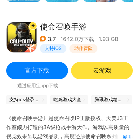
使命召唤手游
3.7
1642.0万下载
1.93 GB
支持iOS
动作冒险
第一人称射击
军事
官方下载
云游戏
通过应用宝app下载
支持ios登录，畅玩ios服
吃鸡游戏大全
腾讯游戏精品汇聚，让你畅玩不停
《使命召唤手游》是使命召唤IP正版授权、天美J3工
作室倾力打造的3A级枪战手游大作。游戏以高质量的
视觉效果呈现游戏品质，高度还原使命召唤系列的经典
展开