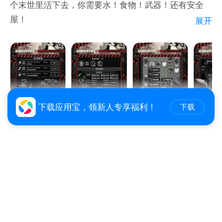
个末世里活下去，你需要水！食物！武器！还有安全
屋！
展开
去搜寻每一座你看到建筑，把能找到的一切资源搬回你
的家，噢！别忘了，你需要一个背包！
你必须小心翼翼，警惕任何细微的声响，以免惊动成群
的丧尸！如果不幸惊动，那就准备战斗或者逃命吧！我
下载应用宝，领新人专享福利！
下载
比较推荐后者。
菜鸟，你能在这末世里生存几天呢？ 相信我，你对恐
怖一无所知！！
荒野迷城
1.6
5.7万下载
2.40 GB
策略
SLG
末日
废土