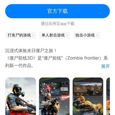
末日
写实
官方下载
通过应用宝app下载
打丧尸的游戏
单人射击游戏
狙击小游戏
沉浸式体验末日僵尸之旅！
《僵尸前线3D》是“僵尸前线”（Zombie frontier）系
列新一代作品。
展开
◆◆高品质精良制作，紧张刺激的末日生存体验◆◆
还原城市环境拓模，真实的武器射击模拟，让所有僵尸
猎手有逼真的末日环境体验。街道、医院、工厂、监
狱、岛屿、沙漠等大量地图，等你来一探究竟。
◆◆奇遇系统，挑战与福利同步升级◆◆
全新奇遇玩法，不定时随机触发，难度更大奖励更丰