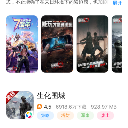
式，不止增强了在末日环境下的紧迫感，也加剧了玩家
展开
间的对抗性，使得整体游戏更贴近真实末日生存体验。
场面逐渐失控，进化获得更多生存机会只为带给你不一
样的游戏激情！战斗全方位打响，你是猎手，也是猎
物，一切尽在转瞬之间！
游戏中玩家需要在短时间内通过自由选址、收集物资、
装备武器、挑战丧尸、最后争夺胜利徽章！在高度模拟
的生存环境下，体验到酣畅淋漓的抄家枪战！
生化围城
4.5
6918.6万下载
928.97 MB
策略
塔防
军事
废土