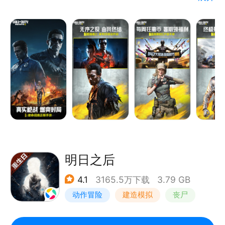
玩法地图角色；不同的被动技能、终极技能及连续得分
奖励的搭配，使得每个玩家都是独一无二的“英雄”存
在！海量枪械配件及武器迷彩，枪械diy制定自己喜欢
的样式。
全新多人对战模式玩法—破坏乱斗：新融合技能！强化
版终极技能！尽在破坏乱斗！
全新使命战场模式玩法—封锁：激爽纯粹的战斗！在重
生岛上，使用自定义武器，占领目标点，率先达到指定
分数的队伍获胜！
新手感武器—克洛南烈风：兼具半自动和全自动开火的
步枪，中距离威力出众。
明日之后
新战场芯片—电击芯片：扔出一个电击棒，对范围内的
4.1
3165.5万下载
3.79 GB
敌人和装置施加电击效果。
动作冒险
建造模拟
丧尸
平衡性调整：SO-14、BAL-27削弱，BP50增强！
DMZ: 禁区部分武器迎来调整，一起来看看吧！
明日之后