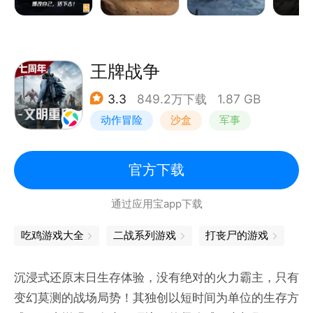
后，世界已面目全非。
唯一能做的，是在绝境中保持清醒，攥紧手中最后一点
希望。活着本身，就是对这个废土最有力的回应。
【一人一狗，利用一切资源活下去】
王牌战争
感染者盘踞的死城、坍塌沉寂的矿脉、瘴雾吞没的沼
3.3
849.2万下载
1.87 GB
泽、风雪肆虐的高地……一人一狗踏入废土大世界，搜
动作冒险
沙盒
军事
刮一切尚可利用的生存资源。
采集、狩猎，升起黑暗中微弱的火光；研制药剂、锻造
开放世界
武器，在极度匮乏中创造可能。幸存者所有的努力都指
官方下载
向同一个目的，活下去。
通过应用宝app下载
【众生百态，与千万幸存者相遇在废土】
废土之上，幸存者各有各的活法——有人愿意用食物换
吃鸡游戏大全
二战系列游戏
打丧尸的游戏
故事，有人却在暗处盯着你背包里最后一梭子弹。
提防，还是信任？争抢，还是互助？每一次相遇，都是
沉浸式还原末日生存体验，没有绝对的火力霸主，只有
一道没有正确答案的开放题。
变幻莫测的战场局势！其独创以短时间为单位的生存方