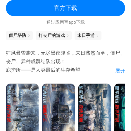
官方下载
通过应用宝app下载
僵尸塔防
打丧尸的游戏
末日手游
狂风暴雪袭来，无尽黑夜降临，末日骤然而至，僵尸、
丧尸、异种成群结队出现！
庇护所——是人类最后的生存希望
展开
战丧尸——是人类目前的唯一目标
在这冰与火的末日世界，如何活下去是永恒的主题！
作为末日世界的主角，你需要耐心去成长，需要勇气去
战斗，需要智慧去决策！
在踏足末日世界之前不妨先看看这本《末日生存指南
4202版》！