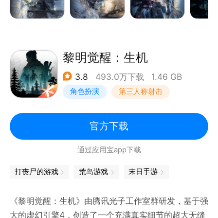
警告：耐心阅读能让您在末日世界中多生存一分钟
【修缮方舟】方舟基地的城墙不容有失；
【基因变异】末日有丧尸更有异能人类，试着收服他/
黎明觉醒：生机
她/它们；
3.8
493.0万下载
1.46 GB
【驯服尸王】你将拥有的第1只丧尸，战斗可以让它变
角色扮演
第三人称射击
强；
【末日机甲】男人的机甲梦实现了，但是它前期笨重，
探险
开放世界
科技或许可以让它无敌；
官方下载
【搜集物资】搜索地窖、仓库、商店，不放弃任何物
通过应用宝app下载
资；
【合纵连横】寻找更多的末日“天命人”；
打丧尸的游戏
荒岛游戏
末日手游
冰雪末日之下，是沦为的一具不朽冰雕，还是成为这片
《黎明觉醒：生机》由腾讯光子工作室群研发，基于强
大的虚幻引擎4，创造了一个充满真实细节的超大无缝