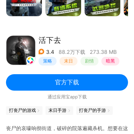
厚。
◆◆每周挑战，众多玩家同台竞技◆◆
定点靶、移动靶、高空狙击、解救人质，多种模式挑战
玩法同步开启，快来试试你的身手！
◆◆极限操作，沉浸式互动操作体验◆◆
活下去
新增“QTE”操作系统，玩家可通过点击或滑动按钮，进
3.4
88.2万下载
273.38 MB
行精彩操作如背后突袭、急闪等，将操作手感和视觉表
策略
末日
剧情
暗黑
现巧妙融合。
◆◆武器多样，各具特色的射击体验◆◆
拥有37款各具特色的武器，玩家可以体验机枪“一夫当
官方下载
关万夫莫开”的豪迈，尝试狙击“千米开外一击必杀”，
通过应用宝app下载
感受冲锋“灵活穿梭”的激情。
◆◆可爱萌宠，一人一狗共闯世界◆◆
打丧尸的游戏
末日手游
打丧尸的手游
每个品种的宠物都有自己的专属动作，撒娇打滚转圈咬
尾，不一而足。宠物搜寻系统能自动探索，轻松获取资
丧尸的哀嚎响彻街道，破碎的院落遍藏杀机。想要在这
源，更有概率获得稀有模组等资源。