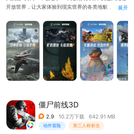
开放世界，让大家体验到现实世界的各类地貌，在极端
展开
天气中求生。玩家需要密切关注自己的饥饿状态、体
型、精力、健康、水分乃至情绪，拟真的环境变化会对
人体指标产生实时影响；也需要勇敢地探索这块大陆，
学会制造工具、掌握各种武器、建造庇护所营地、寻找
生存伙伴，努力生存下去！
僵尸前线3D
2.9
10.2万下载
642.91 MB
动作冒险
第三人称射击