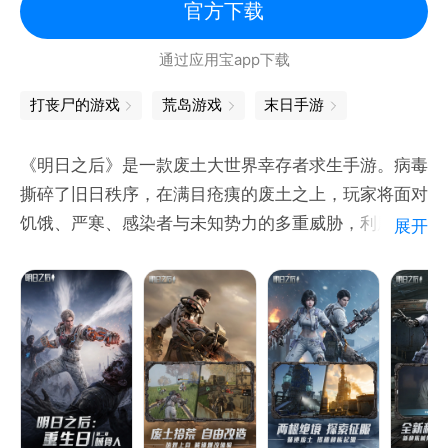
官方下载
通过应用宝app下载
打丧尸的游戏
荒岛游戏
末日手游
《明日之后》是一款废土大世界幸存者求生手游。病毒
撕碎了旧日秩序，在满目疮痍的废土之上，玩家将面对
饥饿、严寒、感染者与未知势力的多重威胁，利用一切
展开
资源顽强求生。生存采集、武器制造、营地建设、社交
贸易、据点攻防... 快来与全球幸存者共同书写属于你
的废土生存故事，直面这个真实残酷而又充满希望的废
土求生世界！
【真实废土，守住生存的最后希望】
饥寒交迫，感染蔓延，阴谋潜行于暗处——文明崩塌之