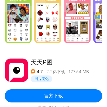
元素丰富类型贴纸。熊猫头、墨镜、香烟、龙图、身
法、贝利亚等流行热点贴纸，还有红眼、流血特效等炫
酷动态贴纸。
【抠图搞笑】
智能识别并抠出人像、头部、各种物品，各种搞笑趣味
背景随心换。
【趣味模板】
恶搞、搞笑、炫富、趣味、王者荣耀、吃鸡、蛋仔、原
神、头像框、拼图、热门动漫各种模板类型。有最新的
天天P图
热门凌驾、权威、火影 S 级头像框、摸摸头等模板，
4.7
2.2亿下载
127.54 MB
轻松成为P图大神。
图片美化
【搞怪变形】
膨胀挤压拉伸，扭曲眼睛嘴巴脖子手脚，恶搞朋友。
【加文字】
官方下载
表情包中自由添加文字，超多字体和特效。