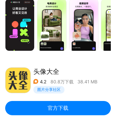
物料。
【电商设计｜商家爆款必备】
「AI电商套图」白底图、场景图、主图、详情页素材一
键批量生成，告别实景拍摄高额成本。
【社媒营销｜自媒体流量神器】
「AI agent」一句话生成种草文案+图文排版，社媒、
朋友圈、短视频封面素材全套直接生成。
头像大全
【品牌设计｜零基础快速做专业VI】
4.2
80.8万下载
38.41 MB
「AI logo」输入品牌名称与行业风格，批量产出多款
图片分享社区
原创LOGO。
【海报设计｜全场景营销全覆盖】
官方下载
「海报模板」海量商用正版模板，覆盖节日大促、门店