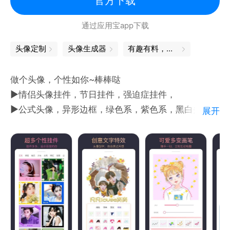
官方下载
通过应用宝app下载
头像定制
头像生成器
有趣有料，图片控必备
做个头像，个性如你~棒棒哒
▶情侣头像挂件，节日挂件，强迫症挂件，
▶公式头像，异形边框，绿色系，紫色系，黑白头像
展开
▶少女心贴纸，文字挂件，抖音范，蒸汽波头像
▶超多素材，情侣头像，男生女生，动漫，二次元
▶Ai爱头像，智能头像生成，Wow创意
上面所有个性头像，你也可以轻松制作啦！
头像制作大师，帮你DIY专属自己的创意头像~
【超丰富挂件】
好看的头像千篇一律，有趣的头像万里挑一。