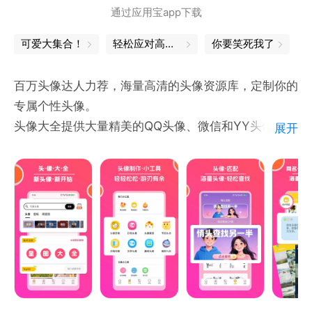
通过应用宝app下载
活动、新品宣传、招商推广、节日祝福等场景。
可爱大集合！
轻松应对高考，祝你成功
你要笑死我了
【办公设计｜学生职场通用高效工具】
「live PPT」输入大纲自动排版配色，工作报告、答辩
百万头像达人力荐，海量高清的头像资源库，定制你的
课件、商业方案PPT快速制作。
专属个性头像。
头像大全提供大量精美的QQ头像、微信和YY头像，包
展开
【AI图片智能工具箱】
括女生头像，男生头像，情侣头像，动漫头像，卡通头
「画质修复」模糊原图一键升级高清画质，商品图、老
像，可爱头像，唯美头像和非主流头像，是80后、90
照片、素材图细节拉满。
后和00后更换头像的必备应用！ 完美适配QQ头像。
个性说说，个性网名，个性签名，个性留言等内容！
功能特色：
【全面】超过200款主题头像包，几十万个头像素材，
总有一款适合你！强大的搜索功能，快速找到你想要的
头像。
【新潮】每日推荐时尚的头像，涵盖动漫、明星、个