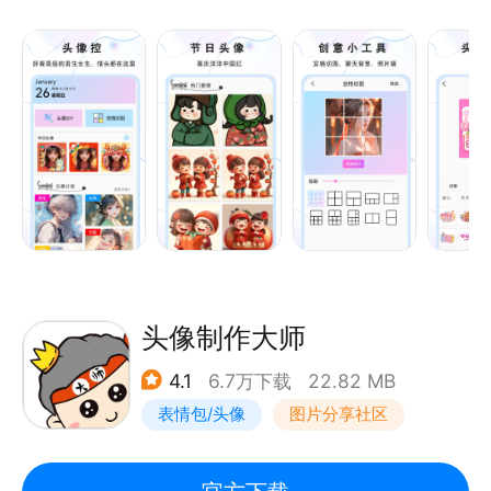
和植物头像，
是80后、90后和00后更换头像的必备应用！
【专属DIY头像】不想自己的头像千篇一律？那就来定
制一款专属于你的头像，定制一款属于你俩的专属情
头。选择相册中自己中意的一张照片，开启你的头像设
计！加文字、头像贴纸、加边框、强迫症边框等等，操
作便捷，让你的头像与众不同。
【节日头像】节日来临，换上一张有氛围感的节日头像
吧，喜庆洋洋的中国红必不可少！
【宫格切图】不管是九宫格，还是六宫格，又或者四宫
格，你想要的都有！
头像制作大师
【照片墙】制作一张只属于你的精美的照片墙吧，情
4.1
6.7万下载
22.82 MB
侣，日常，亲子都是极好的！
表情包/头像
图片分享社区
【精美壁纸】2k，4k，8k，HD各种超高清无水印精
美壁纸，全面屏也能享受无损视觉盛宴，让你的手机壁
纸与众不同，炫爆好友圈