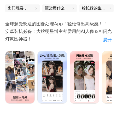
出门玩耍，这些App帮你省心
渲染用什么软件
给忙碌的生活，一个中场休息
全球超受欢迎的图像处理App！轻松修出高级感！！
安卓装机必备！大牌明星博主都爱用的AI人像＆AI闪光
灯氛围神器！
展开
【全能修图】满足各种修图需求。汇聚流行影像玩法。
专业滤镜调色工具，应对不同场景。
【AI闪光灯】夜拍不怕暗，逆光也有救！AI人脸识别自
动提亮肤色。昏暗环境也能拍出氛围质感大片！
【人像美容】面部丰盈、瘦脸瘦身、智能美发、增高塑
形、面部重塑…像素级美容精修。
【拼图神器】海量风格模板，照片视频都能拼，日常快
速拼图，一键高清导出！
【高清相机】实时滤镜调色，苹果模式还原美貌，还能
拍实况！动态AR更有趣！