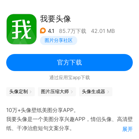
性、可爱等热门头像。头像星人必备! 让你瞬间引爆朋
友圈！
我要头像
【个性】提供10大分类，200多个子类，分类清晰明
4.1
85.7万下载
42.01 MB
确，快速定位自己的爱好。让你的头像与众不同，个性
图片分享社区
十足。
【贴心】推出的头像预览功能，随意调节头像大小和位
置，适配微信头像、QQ头像等，一键换头像，十分方
官方下载
便。
通过应用宝app下载
【设计】头像模板，圆形、方形、椭圆、男生、女生等
等，你想要的这都有，轻松打造自己的属头像，与
头像定制
图片压缩大师
头像生成器
OUT说拜拜！
10万+头像壁纸美图分享APP。
我要头像是一个美图分享兴趣APP，情侣头像、高清壁
纸、干净治愈短句文案分享。
展开
官网：https://www.51txapp.com/