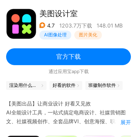
一键美化，秒变大片。简单实用的操作，裁剪、旋转、
特效、智能补光、夜景增强、马赛克，让你的照片高端
美图设计室
大气上档次。
4.7
1203.7万下载
148.01 MB
【美容美妆】
AI图像处理
图片美化
一键美颜，仙女就是你。智能五官精准定位，瘦脸、粉
底、唇彩、腮红、修眉、染发，自然好气色，分分钟变
乔妹(＾Ｕ＾)
官方下载
【故事拼图】
通过应用宝app下载
海量的时尚拼图模板，独家智能水印，打造属于你的个
性照片墙，拼出好心情。
渲染用什么软件
好看的软件
班徽制作软件
【疯狂变脸】
实时人脸识别，丰富多样的换脸角色，媚娘妆、小学生
【美图出品】让商业设计 好看又见效
照、军装照，让你一键秒变大明星。
AI全能设计工具，一站式搞定电商设计、社媒营销图
【魔法抠图】
文、社媒视频创作、全套品牌VI、创意海报、职场办公
展开
轻松抠图，创造精彩的有趣照片。趣味场景，3D艺术
全品类设计，零基础也能靠AI高效产出高转化商业视觉
效果，让你体验魔法般P图趣味。