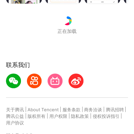
普通的头像已经配不起你有趣的灵魂啦！
热门挂件随便挑，完全不用氪金哦有木有，
抖音风格，蒸汽波，公式头像，强迫症挂件，情侣挂
正在加载
件，节日挂件……
没有什么比自己DIY一对520挂件情头更能秀恩爱的叭
如果有，那就多制作几对，每天换不重样~
联系我们
【少女心贴纸】
别的小仙女都装扮节日套装了，你的头像还趴在列表里
装感冒？
快来挑选你的专属萌物吧，超多少女心贴纸让你萌到
爆，
|
|
|
|
|
关于腾讯
About Tencent
服务条款
商务洽谈
腾讯招聘
四叶草，冰淇淋，爱心，皇冠，沙滩帽……
|
|
|
|
|
腾讯公益
版权所有
用户权限
隐私政策
侵权投诉指引
超多贴纸不断更新，想贴哪里就贴哪里，
用户协议
夏天来了，快让你的头像也清凉一夏吧~