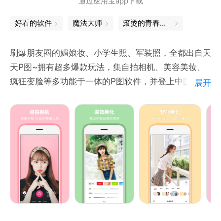
通过应用宝app下载
拥有智能消除文字水印，一涂抹即可去除表情包上的文
字。
好看的软件
魔法大师
滚烫的青春，永远的心跳
【GIF动图制作】
GIF编辑， GIF合成，短视频转成 GIF。
刷爆朋友圈的媚娘妆、小学生照、军装照，全都出自天
【鬼畜语音包】
天P图~拥有超多爆款玩法，集自拍相机、美容美妆、
科比、老八、夹子音等各种热门流行语音包。可录制自
疯狂变脸等多功能于一体的P图软件，并登上中国大
展开
己的语音，还能给图片添加语音。
陆、中国香港、中国台湾、中国澳门、马来西亚、越
【变声器】
南、新加坡等多个国家和地区的应用商店榜首。
想拥有奶龙、贝利亚、哪吒的同款声音吗？现在变声器
功能帮你实现！
功能介绍：
还有emoji表情制作、手撕表情包、绘图、裁剪编辑、
【自拍相机】
表情包P图、马赛克、视频编辑、特效道具跟踪等功
超萌，超好玩的自拍相机。专为人像定制的美颜滤镜，
能。
瘦脸大眼，实时美妆，美萌动效贴纸，让你瞬间成为萌
力十足。
【装饰美化】