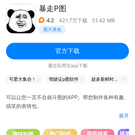
【视频美容】视频高清人像精修，像修图一样修视频！
暴走P图
【视频剪辑】功能简单0门槛，视频大片轻松剪！AI智
4.2
421.7万下载
51.42 MB
能画质修复，视频也清晰。
图片美化
【美图AI全家桶】AI绘画实现绘画自由、AI修图智能修
图不费力，AI美容懂你的美容助手，AI视频处理智能高
效。
官方下载
==== 联系方式 ====
通过应用宝app下载
微信官方公众号：meituxiuxiu
微博官方帐号：@美图秀秀
可爱大集合！
驾驶证p图软件
超多新鲜时髦资讯，在这里
反馈邮箱地址：support@meitu.com
App内反馈方式：我-设置(右上角)-帮助与反馈-意见
可以让您一言不合就斗图的APP。帮您制作各种有趣、
反馈/在线咨询
搞笑的表情包。
展开
【贴图】
有搞笑、炫酷、鬼畜、抽象、阴间、趣味、动漫及游戏