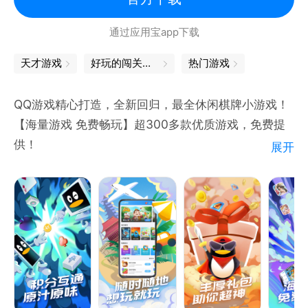
通过应用宝app下载
天才游戏
好玩的闯关游戏
热门游戏
QQ游戏精心打造，全新回归，最全休闲棋牌小游戏！
【海量游戏 免费畅玩】超300多款优质游戏，免费提
供！
展开
【经典棋牌 原汁原味 】欢乐斗地主等全民经典棋牌游
戏，原汁原味好玩的停不下来！
【无需下载 即点即玩】无需等待下载，不占内存，随
时随地想玩就玩！
【休闲游戏 轻快体验】轻休闲游戏，让玩家轻松畅玩
其中，百玩不厌！
【丰厚礼包 助你超神】Q币/蓝钻/视频会员/多种游戏
礼包，周周免费领！