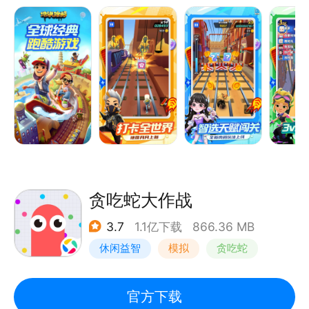
登场，开启围绕古老力量的全新篇章。全新活动同步开
启，登录签到领取开罗限定奖励，参与爱玛电动车联动
赢取专属好礼，加入顺拐舞挑战解锁潮流福利。赛季秘
典、角色收集等玩法全面上线，探索沙海秘境，揭开千
年文明背后的神秘真相！
贪吃蛇大作战
3.7
1.1亿下载
866.36 MB
休闲益智
模拟
贪吃蛇
卡通
官方下载