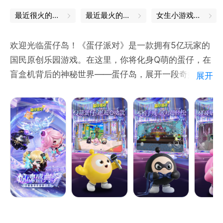
最近很火的游戏
最近最火的游戏
女生小游戏大全
欢迎光临蛋仔岛！《蛋仔派对》是一款拥有5亿玩家的
国民原创乐园游戏。在这里，你将化身Q萌的蛋仔，在
盲盒机背后的神秘世界——蛋仔岛，展开一段奇妙的闯
展开
关之旅。游戏内含上百张风格各异的地图关卡、数十种
休闲娱乐玩法，不怕手残，趣味无穷~海量高萌盲盒外
观，来邂逅你的心动款！自由度极高的乐园编辑器，助
你打造独一无二的乐园地图！更有充满脑洞与想象的蛋
仔乐园，集结上亿张玩家原创乐园地图，等你和蛋搭子
一同游玩打卡！