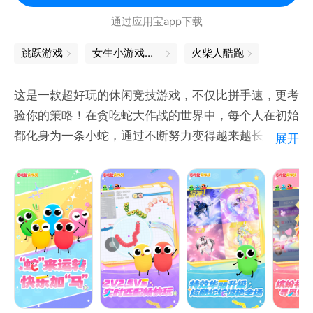
通过应用宝app下载
跳跃游戏
女生小游戏大全
火柴人酷跑
这是一款超好玩的休闲竞技游戏，不仅比拼手速，更考
验你的策略！在贪吃蛇大作战的世界中，每个人在初始
都化身为一条小蛇，通过不断努力变得越来越长，最终
展开
制霸一方！还可组团开黑，超畅快激情团战，随时三杀
暴走超神！
游戏玩法
1.控制摇杆走位你的小蛇，吃掉地图上彩色的小圆点，
就会变长。
2.小心！蛇头碰到其他贪吃蛇就会死亡，并且产生大量
小圆点。