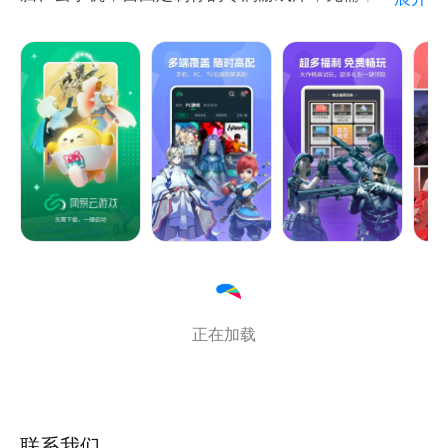
受性能限制。
目前支持游戏：蛋仔派对、崩坏：星穹铁道、原神、光
遇、永劫无间、第五人格、哈利波特：魔法觉醒、明日
之后、明日方舟、崩坏、逆水寒、激战2、我的世界等
超多正版游戏。
【功能特色】
1.无需下载一键启动：随时随地，为您提供海量正版大
作，不安装不下载，一键启动。
正在加载
2.多端覆盖随时高配：手机、电脑、网页无缝切换，无
惧低配，随时随地高配云游。
3.超多福利免费畅玩：付费大作免费试玩，用手机也能
振刀玩永劫；海量福利，超多礼包等你来。
联系我们