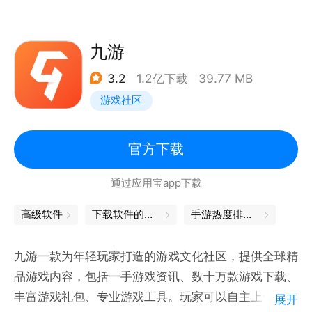
3.长按加速键，用巧妙的走位让蛇身被别人撞上，就可
以吃掉尸体迅速变长。
4.无尽模式or限时模式or团战模式，和小伙伴们比比谁
九游
更长吧！
3.2
1.2亿下载
39.77 MB
游戏社区
游戏特色
【以小搏大，战局随时都会逆袭】
你长你厉害，我短我灵活！大蛇不再有统治性的地位，
官方下载
小蛇们更灵活，战局随时都有可能逆转！
通过应用宝app下载
【简单有趣，老少皆宜的全民游戏】
高级软件
下载软件的软件
手游热度排行榜
不管是什么年龄、什么性别、什么职业，只要简单的在
屏幕上戳戳戳，就能在贪吃蛇大作战找到满满的乐趣！
九游一款为年轻玩家打造的游戏文化社区，提供全球精
品游戏内容，包括一手游戏资讯、数十万款游戏下载、
【战斗技巧，老司机教你几招】
丰富游戏礼包、专业游戏工具。玩家可以自主上传分享
展开
急速超车拦截蛇头、急停甩头抢道、180度华丽飘逸、