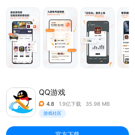
游戏视频，创建游戏俱乐部，在6000万游戏玩家中找
画个圈圈诅咒你…这些都是战斗技巧！
到同好，在游戏中畅聊，享受无穷乐趣！
谁说贪吃蛇大作战只靠手速？策略也很重要，当然如果
你恰好单身又练过手速 —— 完美！
QQ游戏
4.8
1.9亿下载
35.98 MB
游戏社区
官方下载