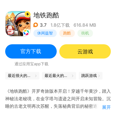
地铁跑酷
3.7
1.8亿下载
616.84 MB
休闲益智
跑酷
街机
创梦天地
官方下载
云游戏
通过应用宝app下载
最近很火的游戏
最近最火的游戏
跳跃游戏
《地铁跑酷》开罗奇旅版本开启！穿越千年黄沙，踏入
神秘法老秘境，在金字塔与遗迹之间开启未知冒险。沉
睡的古老文明再次苏醒，失落秘典背后的秘密逐渐浮
展开
现。星尘艳后奈菲尔、太阳大祭司、冥引者等神秘角色