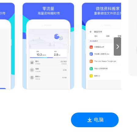
快。
资料。
流类型文件文档。
信、文件、通话记录、书签、图片、音乐、视频、日程等多种数
绝第三方进行数据截取，360°安全保护手机隐私。
机发送\'，分别选择系统类型
等候片刻，即可完成传输！
电脑