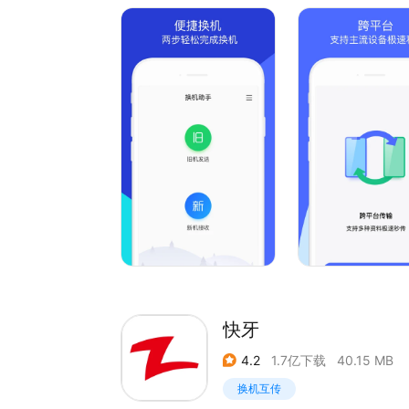
-----功能特点-----
【零流量】无需联网，不耗费手机流量，传输速度
【跨平台】支持各主流品牌和厂商设备极速秒传。
【免数据线】 不用数据线，不同手机间轻松隔空传
【微信资料搬家】重要微信文件防丢失，支持各主
【一键换机】一键轻松换，支持通讯录、软件、短
据传输。
【安全换机】仅限于两台手机之间建立连接传输，杜
-----使用简介-----
步骤1：新旧两款手机，都安装换机助手
步骤2：新手机选择\'新机接收\'，旧手机选择\'旧
步骤3：选择相应的文件类型，再进行扫码连接，
快牙
4.2
1.7亿下载
40.15 MB
换机互传