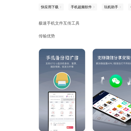
快应用下载
手机超频软件
玩机助手
极速手机文件互传工具
传输优势
【零流量】无需流量、无需WiFi，与好友互传无需
【极速传】传输速度可达10MB/S，速度可达蓝牙1
【跨平台】支持手机、电脑、平板多个平台互传
【多人群】支持最多5人的群组分享和离线聊天
【保密性】重要文件，可以加密隐藏
【远传】 支持远传文件，不在身边也能传
产品特色
一键无缝连接，极简传输体验
传输不费流量，多人完美互传
感谢您对快牙的支持！
任何问题和意见，请联系feedback@dewmobile.n