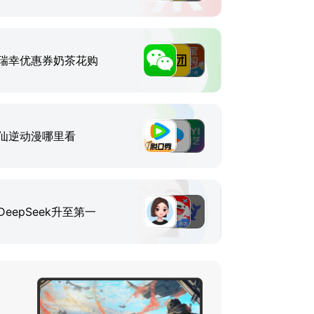
瑞幸优惠券奶茶花购
仙逆动漫哪里看
DeepSeek升至第一