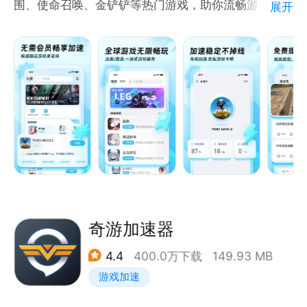
围、使命召唤、金铲铲等热门游戏，助你流畅游戏体
展开
官网：http://www.biubiu001.com/
验！
【无需会员 永久免费】 迅猛兔加速器是一款无需会员
的手游加速器，承诺永久免费加速，低延迟稳定不掉
线，玩出畅快感！
【专线加速 延迟稳定】 加速稳定不掉线，海量加速节
点自动为您匹配最佳线路，从此告别游戏卡顿，享受流
畅游戏体验
【多种模式 任意切换】 支持普通模式/高级模式两种加
速模式的切换，通过WIFI+4G双通道只能切换，让您
在地铁/公交上也能流畅对局
奇游加速器
4.4
400.0万下载
149.93 MB
游戏加速