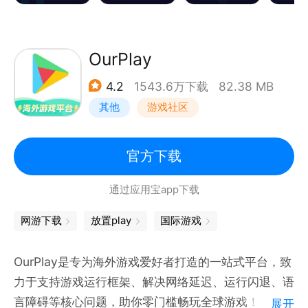
松查价、快捷入库。
● 降低游戏延迟
能智能选路、降低延迟，断线重连、防止卡顿。
OurPlay
● 稳定操作体验
4.2
1543.6万下载
82.38 MB
由优质游戏专线支持。保障各种游戏连接登录流畅，加
其他
游戏社区
强手游稳定性，不丢包！
● 领先加速技术
极稳双路：WiFi、流量双路并发，断线卡顿双管齐下
官方下载
动态多线：自研加速技术，实时匹配优
通过应用宝app下载
高速专网：自建互联专网，保障延迟低，电竞必备
基站特权：运营商专属服务，优先通行UU数据请求
网游下载
放置play
国际游戏
4G/5G特权加速：UU专属物理通道，地铁/巴士随时
随地轻松玩
OurPlay是专为海外游戏爱好者打造的一站式平台，致
● 品牌保障
力于支持游戏运行框架、解决网络延迟、运行闪退、语
UU加速器由网易出品，基于公司28年技术沉淀，强力
言障碍等核心问题，助你零门槛畅玩全球游戏！
展开