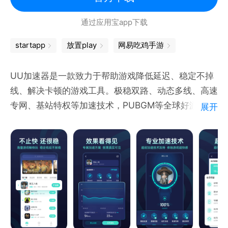
通过应用宝app下载
startapp
放置play
网易吃鸡手游
UU加速器是一款致力于帮助游戏降低延迟、稳定不掉
线、解决卡顿的游戏工具。极稳双路、动态多线、高速
专网、基站特权等加速技术，PUBGM等全球好游随时
展开
随地畅快玩。
● 支持海量游戏
覆盖热门游戏，支持3000+手游加速，专业加速吃鸡
类、MOBA类游戏，PUBGM（地铁逃生）、蛋仔派
对、第五人格、决战！平安京、妮姬 胜利女神
（Nikke）、碧蓝档案、萤火突击等游戏一键加速。同
时还支持Steam、Epic等免费加速，手机端也可以轻