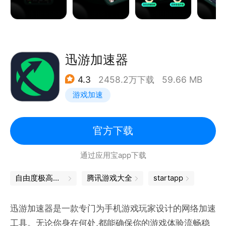
厨、对峙2、云顶之奕、鹅鸭杀、赛马娘、pubg2、暗
黑破坏神不朽、apex手游、二之国、全境封锁手游、
战地手游、瓦罗兰特手游、绝地求生刺激战场全球服、
使命召唤手游全球服、八方旅人、符文大地传说、
迅游加速器
Among US、游戏王、方舟生存进化、黎明杀机、公
4.3
2458.2万下载
59.66 MB
主连接、冒险岛M、地球末日生存、Teon中文版、剑
游戏加速
灵：革命、战争机器人、地牢猎手5、FIFA、碧蓝幻想
全球服、iron force、世界计划、多彩舞台、第七史诗
（epic 7）、和平精英全球服、堡垒之夜、fgo、影之
官方下载
诗、失落龙约黑色沙漠、文明重启全球服、荒野乱斗、
通过应用宝app下载
狂野飙车9等游戏加速！游戏库包罗千款好玩游戏，热
游新游排行一目了然。平均每天3款游戏的速度上
自由度极高的手游
腾讯游戏大全
startapp
迅游加速器是一款专门为手机游戏玩家设计的网络加速
工具。无论你身在何处,都能确保你的游戏体验流畅稳