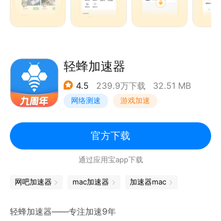
【银行级专线-极速稳定】
雷神手游加速器支持WiFi、5G/4G网络智能切换，大
幅降低游戏延迟掉线情况，是高延迟需求游戏的好搭
档，操作灵活便捷！让游戏表现更稳定，极速不跳
Ping，稳定低延迟，流畅不掉线，海量网络加速器节
轻蜂加速器
点，畅快游戏超稳定！
4.5
239.9万下载
32.51 MB
【时长七端通用 - 按分钟计费】
网络测速
游戏加速
雷神加速时长可在雷神Windowns端、Mac端、网吧
端、APP端、主机端、路由器、NN
端使用，按分钟计费，随时可暂停，一次购买相当于长
官方下载
久使用，超省钱，超省心!
通过应用宝app下载
【覆盖硬件加速 - 路由器/加速盒子/路由器插件】
雷神手游加速器除海量手游加速外，支持绑定硬件设备
网吧加速器
mac加速器
加速器mac
（雷系电竞路由器A7000、N系电竞路由器A8000、
加速盒子，以及路由器插件），支持全屋设备WiFi连
轻蜂加速器——专注加速9年
接网络外，同