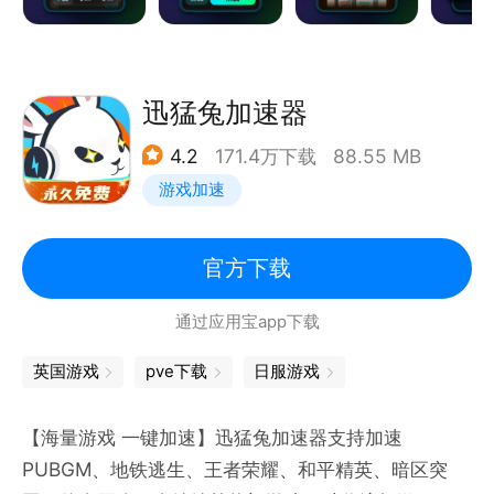
界、原神、崩坏：星穹铁道、蔚蓝档案、使命召唤等上
万款全球好游免费加速！
【稳定·极速·低延迟】
稳定低延迟，极速不掉线！biubiu拥有海量网络加速节
迅猛兔加速器
点，自研专业的加速引擎，能自动选择最佳线路，享受
4.2
171.4万下载
88.55 MB
“biu～”一般的游戏体验！同时支持超长时间游戏加速
游戏加速
状态，持久稳定不掉线！
【多个区服无碍加速】
覆盖海外多个区服的加速节点，支持国际服、欧美服、
官方下载
亚服、日韩服、港澳台服、东南亚服等海外区服的手游
通过应用宝app下载
加速，与海外玩家组队游戏，尊享无障碍、超低延迟游
玩！
英国游戏
pve下载
日服游戏
【联系我们 】
使用过程中有任何问题或建议，欢迎联系我们，我们会
【海量游戏 一键加速】 迅猛兔加速器支持加速
认真聆听每一条反馈！
PUBGM、地铁逃生、王者荣耀、和平精英、暗区突
官方群：837433455