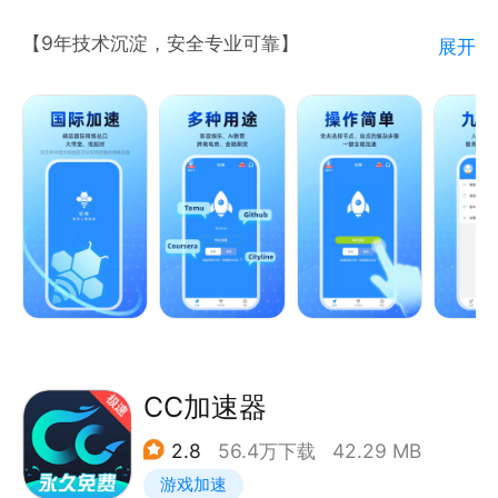
【9年技术沉淀，安全专业可靠】
展开
专注国际网络加速，累计服务用户超千万，稳定性远超
普通加速器。
【高带宽承载，万人并发不卡顿】
高峰时段也能保障视频流畅播放、游戏不丢包、文件秒
速加载。
【精准场景优化，覆盖全领域需求】
针对教育、购物、游戏等7大高频场景进行深度优化，
确保每个场景下的流畅体验。
CC加速器
1、国际教育：高效学习不卡顿
2.8
56.4万下载
42.29 MB
支持课程平台高清视频秒开，助力留学生、科研党高效
游戏加速
学习！