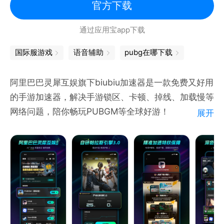
供外服必需运行环境，解决闪退、无法启动、登录失败
官方下载
等兼容性问题，确保每一款游戏都能顺利启动运行！
通过应用宝app下载
【活跃游戏社区】
国际服游戏
语音辅助
pubg在哪下载
OurPlay还是一个充满活力的游戏玩家社区。在这里，
你可以发现全球游戏资讯、获取实用攻略，与众多玩家
阿里巴巴灵犀互娱旗下biubiu加速器是一款免费又好用
交流心得！
的手游加速器，解决手游锁区、卡顿、掉线、加载慢等
网络问题，陪你畅玩PUBGM等全球好游！
展开
【提示】
如需导入本机已安装游戏，需要开启“读取已安装应用
【全球手游免费加速】
列表”权限
无需会员真免费加速，全球游戏均可以免费加速，一起
畅玩全球好游！
【海量游戏支持加速】
支持PUBGM、Roblox、和平精英、王者荣耀、Lost
Light、暗区突围、Steam移动版、蛋仔派对、我的世