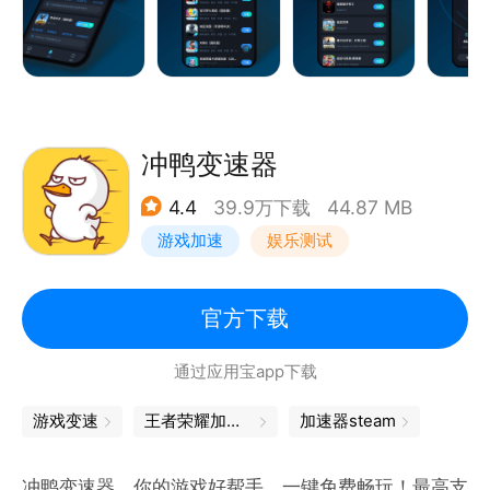
支持ROBLOX、PUBG: NEW STATE、宝可梦大集
7、跨境出行：一站式省心规划
结、宝可梦：GO、决胜时刻、超凡先锋、现代战舰等
快速访问酒店预订、国际航空官网，出行准备效率翻
游戏加速！专人负责每款游戏加速路线配置，不断优化
倍！
完善给你带来更加顺畅的游戏体验！
CC官网：http//www.ccspeed.cn
冲鸭变速器
【特别提醒】
轻蜂仅支持大陆地区可以访问的网络加速，请勿做非法
4.4
39.9万下载
44.87 MB
用途。
游戏加速
娱乐测试
官方下载
通过应用宝app下载
游戏变速
王者荣耀加速器
加速器steam
冲鸭变速器，你的游戏好帮手，一键免费畅玩！最高支