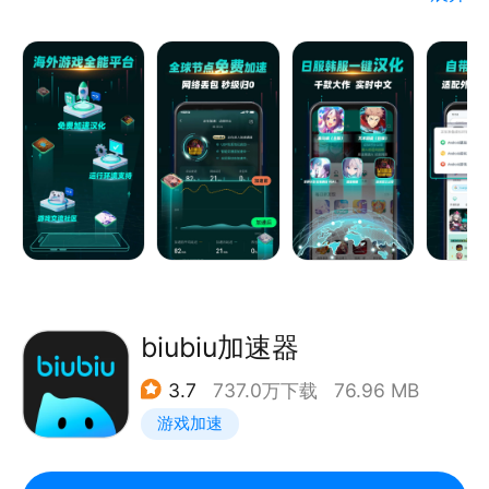
保障您的手游体验流畅稳定。
【免费加速与深度汉化】
官网：http://uu.163.com
OurPlay搭载双通道智能调度引擎，实现WiFi/5G毫秒
级智能切换与最优网络路径选择，降低延迟、防止卡
顿、断线秒连！配合自主研发的 UDP超维抗丢包技
术，丢包率50%也能秒级归0！多线并发加速引擎支持
跨服无缝切换，省去切换游戏重复加速的繁琐！
OurPlay覆盖全球主流区服，为《边狱巴士》、《碧蓝
档案》、《赛马娘》、《世界计划》、《咒术回战》等
海量外服大作提供专线加速，还支持深度游戏汉化，一
biubiu加速器
键将剧情、技能说明与界面菜单等转化为简体中文！
3.7
737.0万下载
76.96 MB
游戏加速
【内置游戏框架】
OurPlay内置完整游戏框架，无需复杂的配置，即可提