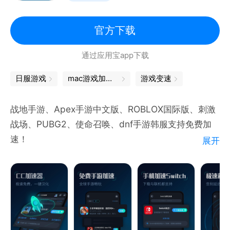
2、海淘购物：跨境电商快人一步
官方下载
优化电商平台访问路径，页面加载速度提升n倍！
通过应用宝app下载
3、外服游戏：低延迟畅玩全球
日服游戏
mac游戏加速器
游戏变速
专为国际服定制加速通道，轻松征服海外服战场！
战地手游、Apex手游中文版、ROBLOX国际版、刺激
4、跨国办公：高效协同无国界
战场、PUBG2、使命召唤、dnf手游韩服支持免费加
一键解锁代码仓库、跨国会议等，提升远程办公效率！
速！
展开
CC加速器是一款专门为游戏玩家提供游戏免费加速服
5、国际金融：毫秒级响应，抢占交易先机
务的手游加速器，一键加速全球上万款热门游戏,告别
金融级安全通道，绝不因网速错失交易时机！
手机网络卡顿、延迟、加载慢等问题。游戏加速，就上
CC加速器！专业技术团队针对手机网络优化、手游加
6、娱乐资讯：解锁全球潮流
速。智能选路、降低延迟、防止丢包，保障游戏连接登
随时随地同步国际流行趋势，娱乐体验全面升级！
录，运行流畅！