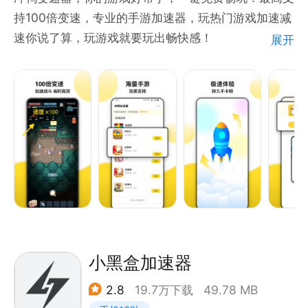
持100倍变速，专业的手游加速器，玩热门游戏加速减
速你说了算，玩游戏就要玩出畅快感！
展开
冲鸭变速器能够为用户快速跳过游戏剧情，直接畅玩各
种游戏，强大的变速功能比肩光环助手、X8沙箱、虫
虫助手、葫芦侠等软件，是新一代的游戏变速齿轮，有
了这款软件让用户不在关注繁琐的剧情，赶紧下载体验
一下吧。
冲鸭变速器app的应用功能：
【游戏加速，功能强大】强大加速模式，在玩游戏的时
候轻松实现百倍变速，加速的战斗更有意思。
【操作简单，免费畅玩】热门游戏免费加速无限畅玩，
无需其他复杂的操作就可以畅玩游戏。
【海量游戏，专业加速】支持多游戏加速，体验游戏超
小黑盒加速器
快感！可以根据自己的喜好去选择到相关的游戏。
2.8
19.7万下载
49.78 MB
【游戏辅助，绿色安全】适配多种类游戏，精小,快