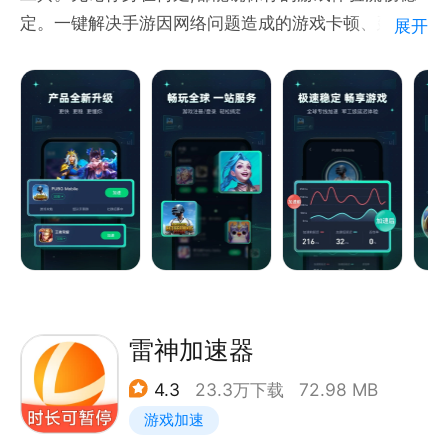
定。一键解决手游因网络问题造成的游戏卡顿、延迟、
展开
掉线、加载缓慢等一系列问题，提高手游网络的稳定
性，彻底告别卡顿，让你远离延迟，掉线等网络问题。
【强大的加速能力】
迅游加速器采用独家优化算法和高速专线,能显著降低
游戏延迟,流畅度大幅提升。无论是吃鸡、MOBA还是
RPG,都能获得无可比拟的加速体验。
【全面的游戏支持】
迅游已经适配并支持3000多款热门手游,包括支持使命
召唤战区、PUBGM、DNF韩服、王者荣耀国际服 、
雷神加速器
绝地求生、和平精英、地铁逃生、鹅鸭杀手游，暗区突
4.3
23.3万下载
72.98 MB
围国际服、代号鸢、咒术回战、碧蓝档案、蛋仔派对、
游戏加速
第五人格、飞机大厨、宝可梦大集结、战地手游、瓦罗