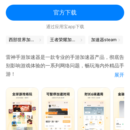
兰特手游、剑灵2、英雄联盟手游、云顶之弈手游！ 星
际战甲国际服、炉石传说国际服、暗区突围国际服、萤
官方下载
火突击、明日之后、赛马娘、妮姬 胜利女神
通过应用宝app下载
（Nikke）、暗黑破坏神不朽、APEX手游、二之国、
夜鸦、瓦罗兰特手游、八方旅人、符文大地传说、
西部世界加速器
王者荣耀加速器
加速器steam
Among US、游戏王、方舟生存进化、黎明杀机、公
主连结、荒野乱斗、狂野飙车9等游戏加速,让你
雷神手游加速器是一款专业的手游加速器产品，彻底告
别影响游戏体验的一系列网络问题，畅玩海内外精品手
游！
展开
雷神手游加速器，海量手游加速器用户的选择。雷神网
络保障下让玩家享受戏联机乐趣。以电竞级加速为核
心，为数千款手游提供网络优化功能，解决手游卡顿、
延迟高、丢包、掉线、无法连接等问题，享受品质加速
带来的畅快淋漓游戏体验，为您游戏上分之旅保驾护
航！