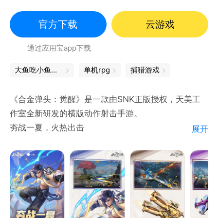
街机
官方下载
云游戏
通过应用宝app下载
大鱼吃小鱼下载
单机rpg
捕猎游戏
《合金弹头：觉醒》是一款由SNK正版授权，天美工
作室全新研发的横版动作射击手游。
夯战一夏，火热出击
展开
①新英雄----燕然
他摒弃捷径，将千万次挥枪化作守护队友的坚盾与利
刃，誓用汗水铸就属于自己的传说。
②新武器----双持转轮枪