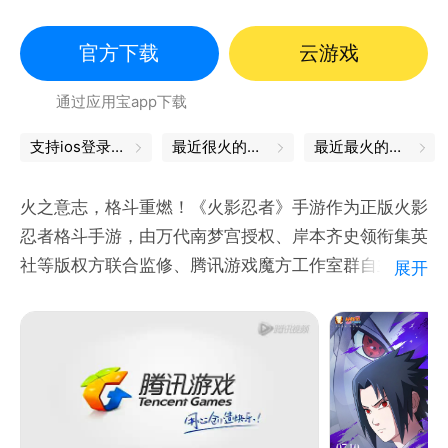
动漫改编
官方下载
云游戏
通过应用宝app下载
支持ios登录，畅玩ios服
最近很火的游戏
最近最火的游戏
火之意志，格斗重燃！《火影忍者》手游作为正版火影
忍者格斗手游，由万代南梦宫授权、岸本齐史领衔集英
社等版权方联合监修、腾讯游戏魔方工作室群自主研发
展开
而成。
《火影忍者》手游100%正统还原原著剧情，疾风传篇
章登场，十年百忍强力降临，玩家可以任意扮演鸣人、
佐助、宇智波鼬等忍者，体验酣畅淋漓的忍术格斗连打
和全屏奥义大招。此外，还可以进行跨服匹配2V2热血
PK，参与无差别忍者格斗大赛，决出属于你的忍道！