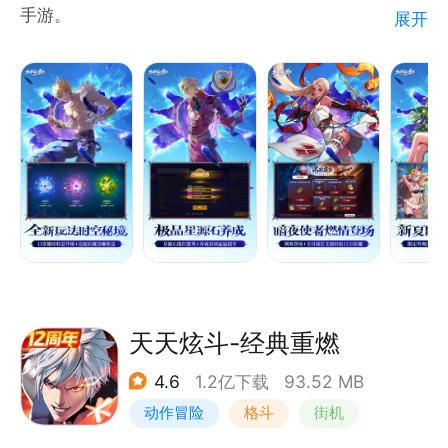
手游。
展开
DNF手游期待和各位勇士们一起回到熟悉的阿拉德大
陆：和赛丽亚再次回到冒险开始的格兰之森，一起探寻
神秘的天空之城，携手勇登天界在各势力间周旋等！这
一次，真的能打！
天天炫斗-经典重燃
4.6
1.2亿下载
93.52 MB
动作冒险
格斗
街机