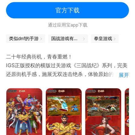
横版过关
官方下载
通过应用宝app下载
类似dnf的手游
国战游戏有哪些
拳皇游戏
二十年经典街机，青春重燃！
IGS正版授权的横版过关游戏《三国战纪》系列，完美
还原街机手感，施展无双连击绝杀，体验原始的打击快
展开
感！
张陵剑、黄石公、铁莲花……道具繁多，花样不断，各
种隐藏关卡，让您的通关之路，刺激连连，精彩不断！
极限竞技赛给你公平的竞技环境，比赛胜负只由自己决
定！一键出招，畅爽格斗！
让我们梦回曾经一起经历的青春岁月！