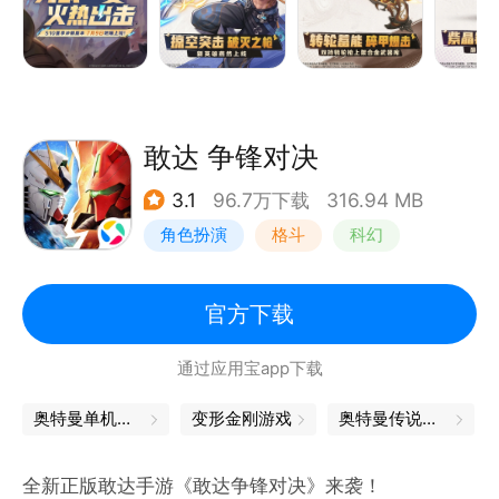
命中施加【碎甲】削弱防御，触发异常即刻倾泻弹药，
引爆累计伤害，兼顾破防与爆发收割。
③载具觉醒----紫曜龙骑
炫彩涂装均采用最高端的光能涂漆，使载具能在休闲行
敢达 争锋对决
驶模式下长时间保持能量充盈。
3.1
96.7万下载
316.94 MB
角色扮演
格斗
科幻
④玩法更新----武器大师赛
“武器大师赛”全新关卡，指挥官可以在关卡中体验悬湖
敢达
文明、湖底遗迹、鲲鹏栖息之地，感受上古时第一大泽
官方下载
的古朴文明风光。
通过应用宝app下载
奥特曼单机游戏
变形金刚游戏
奥特曼传说之战
全新正版敢达手游《敢达争锋对决》来袭！