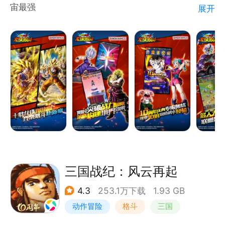
宙最强
展开
▲近百位真实龙珠战士 拳拳到肉决战武道大会
▲热血复现龙珠战斗场景，险境重生突破战力极限。
▲角色升星形象酷炫蜕变，多种形象变化，你值得拥
有。
©BIRD STUDIO/SHUEISHA, TOEI ANIMATION
©Bandai Namco Entertainment Inc.
三国战纪：风云再起
4.3
253.1万下载
1.93 GB
动作冒险
格斗
三国