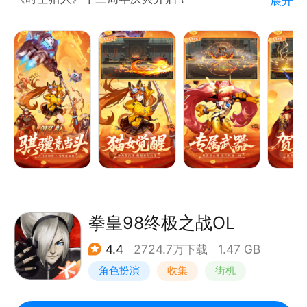
展开
专属新区，海量福利，新地图+新装备，助力成就热血
传说！
回忆副本再现，经典地图返场，通关免费兑换全新时
装！
拳皇98终极之战OL
4.4
2724.7万下载
1.47 GB
角色扮演
收集
街机
拳皇