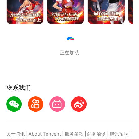
每人操控3名角色接力上阵。
---极简轻松操作，连招一气呵成---
拳拳到肉的爽快打击、级致真实的动作表现、不再有繁
琐的出招表，菜鸟玩家也可以轻松打出帅气连招！所有
招式完美复刻，酷炫必杀炫翻全场！
---跨服战燃情开启，挑战各区格斗精英---
正在加载
打破服务器壁垒，各区实力超群的精英玩家可以跨服挑
战其他服务器的高手，通过与更多高手过招，不断增强
自己的实力，成为一名真正的格斗之皇！
---原作角色轮番登场，组建全明星格斗战队---
联系我们
原作当中的数十位角色将轮番登场，在游戏中可以选择
并操作不同的格斗家进行战斗，每一名格斗家都是一种
全新的格斗体验！
《拳皇97 OL》真拳皇·真格斗！
|
|
|
|
|
关于腾讯
About Tencent
服务条款
商务洽谈
腾讯招聘