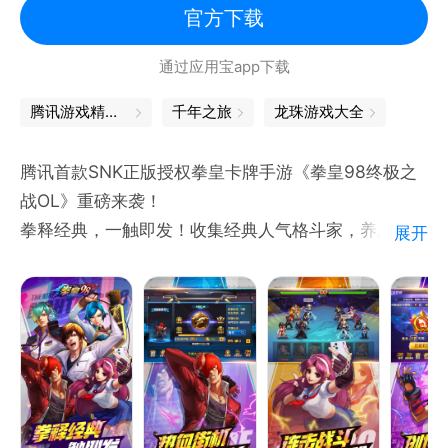
官方下载
通过应用宝app下载
腾讯游戏精品汇聚，让你畅玩不停
千年之旅
龙珠游戏大全
腾讯首款SNK正版授权拳皇卡牌手游《拳皇98终极之
战OL》重磅来袭！
拳释经典，一触即发！收集经典人气格斗家，养成最强
展开
拳皇阵容。突破传统卡牌战斗模式，创新的连击战斗给
你带来畅爽体验。丰富的养成系统，多彩的格斗家搭
配，精准的还原度，梦回那些曾经一起经历的拳皇岁
月！