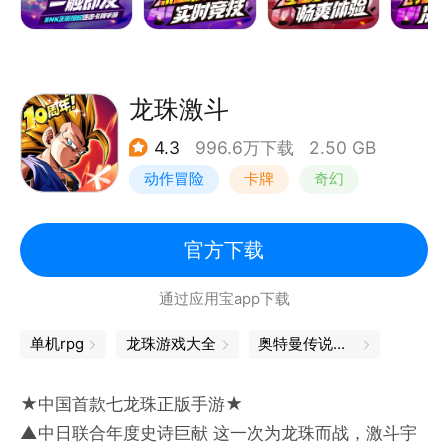
龙珠激斗
4.3
996.6万下载
2.50 GB
动作冒险
卡牌
奇幻
龙珠
官方下载
通过应用宝app下载
单机rpg
龙珠游戏大全
奥特曼传说之战
★中国首款七龙珠正版手游★
▲中日联合年度史诗巨献 这一次为龙珠而战，激斗宇