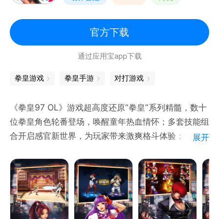
拳皇
官方下载
通过应用宝app下载
拳皇游戏
拳皇手游
对打游戏
《拳皇97 OL》游戏超高度还原“拳皇”系列精髓，数十
位拳皇角色轮番登场，唤醒童年热血情怀；多套技能组
合开启感官新世界，为玩家带来激爽格斗体验；合理的
展开
预判与走位、精准的技能释放、惊艳的技能组合，呈现
真实打的击感，实现你连击爆表的超神之梦；！
---真拳皇格斗模式，3V3接力对决---
老拳皇的对决模式，玩家与玩家之间的实时格斗对战，