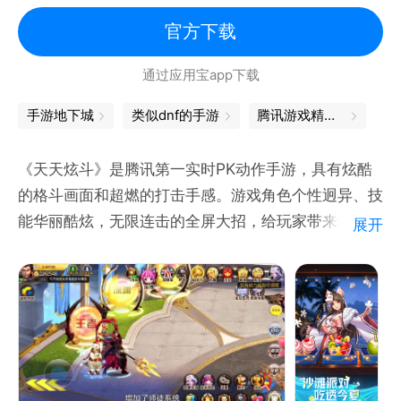
动漫
官方下载
通过应用宝app下载
手游地下城
类似dnf的手游
腾讯游戏精品汇聚，让你畅玩不停
《天天炫斗》是腾讯第一实时PK动作手游，具有炫酷
的格斗画面和超燃的打击手感。游戏角色个性迥异、技
能华丽酷炫，无限连击的全屏大招，给玩家带来动作游
展开
戏巅峰体验！
1. 爆奖巡游记·全新开播！
2. 公会科技，一起暴富！
3. 颂约天使，福音降临！
4. 沙滩派对，吃透今夏！
5. 清凉泳装，光临此夏！