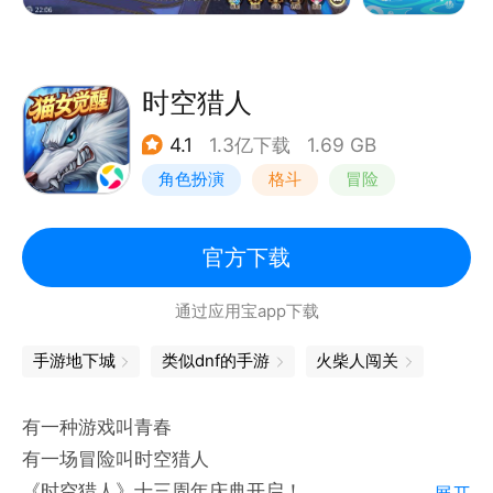
6. 回流直升，秒回巅峰！
时空猎人
4.1
1.3亿下载
1.69 GB
角色扮演
格斗
冒险
时空猎人
官方下载
通过应用宝app下载
手游地下城
类似dnf的手游
火柴人闯关
有一种游戏叫青春
有一场冒险叫时空猎人
《时空猎人》十三周年庆典开启！