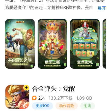
手游。《神庙逃亡2》游戏背景设定在神庙里，玩家要
逃脱恶魔守卫的追赶，穿越神庙夺取神像。是由
展开
Imangi Studios、LLC制作，由乐逗游戏代理发行的
角色扮演运动类冒险游戏。全球海量玩家都在玩， 这
是一条怎么跑都跑不完的路程，但是却也给人一种希
望，也许出口，也许胜利就在前方，只要我们坚持不
懈，终会到达希望的港口，胜利的彼岸！所以你还在等
待什么呢？如果你够胆的话就拿起手机跟我踏上逃亡之
旅吧！
合金弹头：觉醒
2.4
133.2万下载
1.89 GB
支持iOS
动作冒险
射击