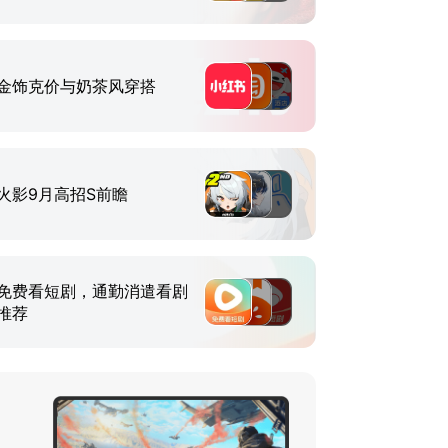
金饰克价与奶茶风穿搭
火影9月高招S前瞻
免费看短剧，通勤消遣看剧
推荐