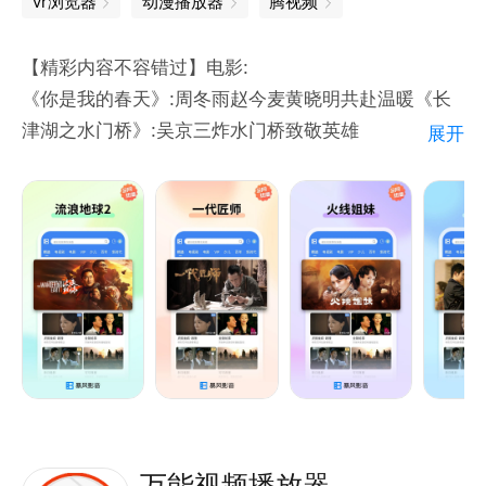
vr浏览器
动漫播放器
腾视频
【精彩内容不容错过】电影:
《你是我的春天》:周冬雨赵今麦黄晓明共赴温暖《长
津湖之水门桥》:吴京三炸水门桥致敬英雄
展开
电视剧:《不惑之旅》:陈建斌牵手梅婷演绎中年人的爱
情!《天外飞仙》:胡歌林依晨唯美天仙恋
少儿动漫:《小鸡彩虹 第七季》:宝宝的社交启蒙动画
《宠物店的小秘密》:爆笑萌宠齐聚一堂!
【海量资源等你发掘】
电影:《月球陨落》《边缘行者》《人之怒》《007：
无暇赴死》《绣春刀II：修罗战场》《反贪风暴3》
《诛仙Ⅰ》《动物世界》《终结者:黑暗命运》《嫌疑人
X的献身》《叶问外传：张天志》《集结号》《拆弹专
家》
电视剧:《滹沱儿女》《逆流而上的你》《六指琴魔》
万能视频播放器