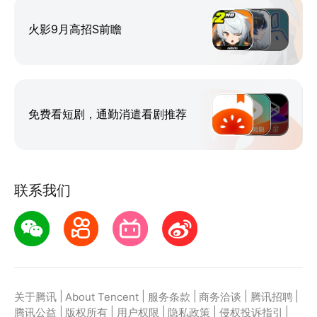
火影9月高招S前瞻
免费看短剧，通勤消遣看剧推荐
联系我们
|
|
|
|
|
关于腾讯
About Tencent
服务条款
商务洽谈
腾讯招聘
|
|
|
|
|
腾讯公益
版权所有
用户权限
隐私政策
侵权投诉指引