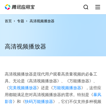
首页
专题
高清视频播放器
高清视频播放器
高清视频播放器是现代用户观看高质量视频的必备工
具。无论是《高清视频播放器》、《万能播放器》、
《
完美视频播放器
》还是《
万能视频播放器
》，这些应
用都能满足您对高清视频播放器的需求。特别是《
暴风
影音
》和《
快码万能播放器
》，它们不仅支持多种视频