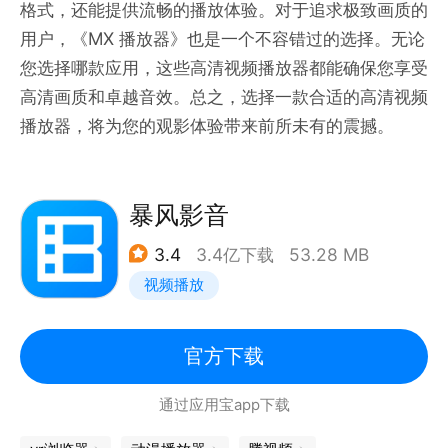
格式，还能提供流畅的播放体验。对于追求极致画质的
用户，《MX 播放器》也是一个不容错过的选择。无论
您选择哪款应用，这些高清视频播放器都能确保您享受
高清画质和卓越音效。总之，选择一款合适的高清视频
播放器，将为您的观影体验带来前所未有的震撼。
暴风影音
3.4
3.4亿下载
53.28 MB
视频播放
官方下载
通过应用宝app下载