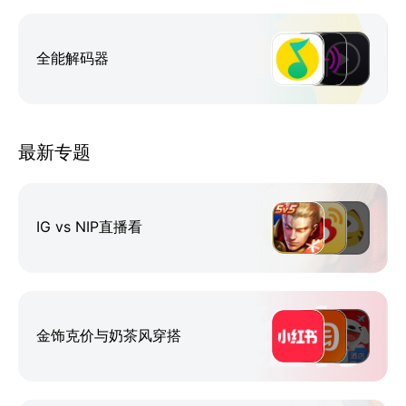
全能解码器
最新专题
IG vs NIP直播看
金饰克价与奶茶风穿搭