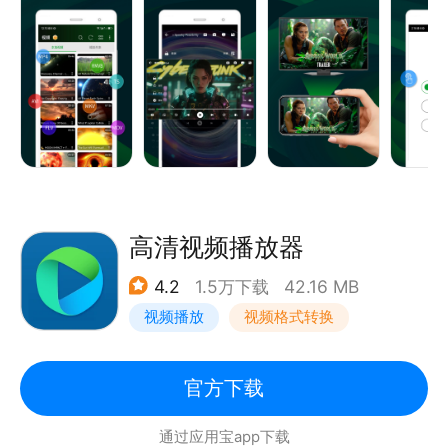
视频：MP4、MKV、AVI、RMVB、MOV、4K/8K、
蓝光等
音频：MP3、FLAC、APE、WAV、DTS、AAC等
串流：HTTP、RTMP、HLS、M3U8、FTP、SMB等
字幕：SRT、ASS、SUB、TTML等，支持在线搜索与
调整
特色体验：
高清流畅：硬解/软解自由切换，支持H.265、4K、8K
高清视频播放器
超清播放
4.2
1.5万下载
42.16 MB
隐私保护：指纹/手势加密空间，打造专属私密影院
视频播放
视频格式转换
多端互联：DLNA投屏、WiFi传文件、
WebDAV/SAMBA局域网共享
便捷工具：悬浮小窗、倍速播放（0.25X-2.0X）、视
官方下载
频下载、字幕搜索
通过应用宝app下载
更多实用功能：后台播放、睡眠定时、AB循环、主题