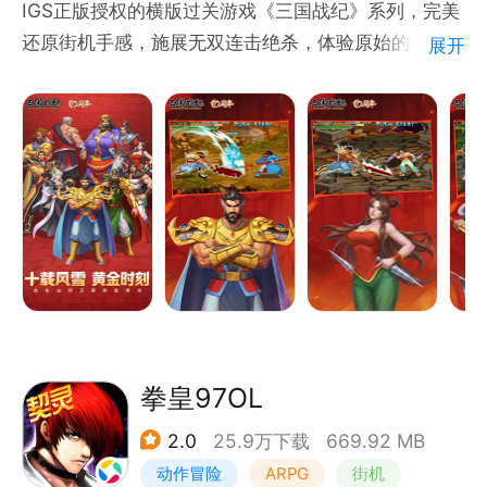
IGS正版授权的横版过关游戏《三国战纪》系列，完美
还原街机手感，施展无双连击绝杀，体验原始的打击快
展开
感！
张陵剑、黄石公、铁莲花……道具繁多，花样不断，各
种隐藏关卡，让您的通关之路，刺激连连，精彩不断！
极限竞技赛给你公平的竞技环境，比赛胜负只由自己决
定！一键出招，畅爽格斗！
让我们梦回曾经一起经历的青春岁月！
拳皇97OL
2.0
25.9万下载
669.92 MB
动作冒险
ARPG
街机