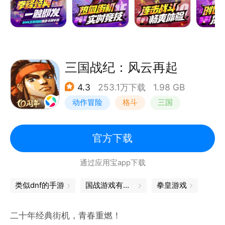
三国战纪：风云再起
4.3
253.1万下载
1.98 GB
动作冒险
格斗
三国
横版过关
官方下载
通过应用宝app下载
类似dnf的手游
国战游戏有哪些
拳皇游戏
二十年经典街机，青春重燃！