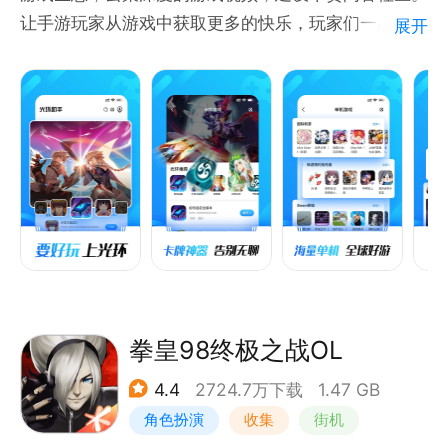
让手游玩家从游戏中获取更多的快乐，玩家们一起分享
展开
交流全球好游，在和谐讨论中发现更多游戏的快乐！
要好玩，上光环！
产品特点：
1.手机游戏玩家爱好者们的贴心助手！
2.游戏开发者、玩家分享生态，全球好游一网打尽！
3.深耕游戏问答，海量游戏大V在线答疑，游戏无难
题！
4.游戏视频广场，更高效的游戏资讯获取，好不好玩看
拳皇98终极之战OL
4.4
2724.7万下载
1.47 GB
角色扮演
收集
街机