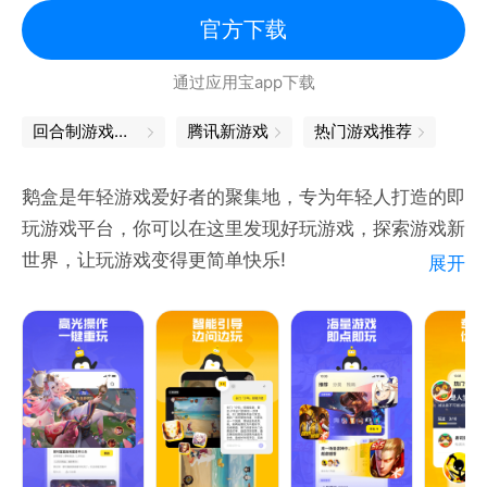
官方下载
通过应用宝app下载
回合制游戏端游
腾讯新游戏
热门游戏推荐
鹅盒是年轻游戏爱好者的聚集地，专为年轻人打造的即
玩游戏平台，你可以在这里发现好玩游戏，探索游戏新
世界，让玩游戏变得更简单快乐!
展开
- 不用下载，无需排队，王者和平极速开玩！
- 高光时刻，精彩瞬间，全国排名一键挑战！
- 限时玩法，炫酷皮肤，不限次数免费体验！
- 专题合辑，经典系列，热门游戏优选推荐！
- 边玩游戏，边赚积分，视频会员超值兑换！
- 王者荣耀，和平精英，火影忍者
- 使命召唤，暗区突围，热门游戏即点即玩！