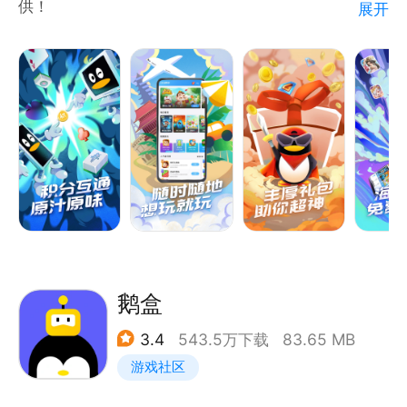
供！
展开
【经典棋牌 原汁原味 】欢乐斗地主等全民经典棋牌游
戏，原汁原味好玩的停不下来！
【无需下载 即点即玩】无需等待下载，不占内存，随
时随地想玩就玩！
【休闲游戏 轻快体验】轻休闲游戏，让玩家轻松畅玩
其中，百玩不厌！
【丰厚礼包 助你超神】Q币/蓝钻/视频会员/多种游戏
礼包，周周免费领！
QQ游戏已诞生19年，最具情怀经典全民休闲棋牌游戏
平台，无处不在的快乐，尽在QQ游戏！
鹅盒
3.4
543.5万下载
83.65 MB
游戏社区