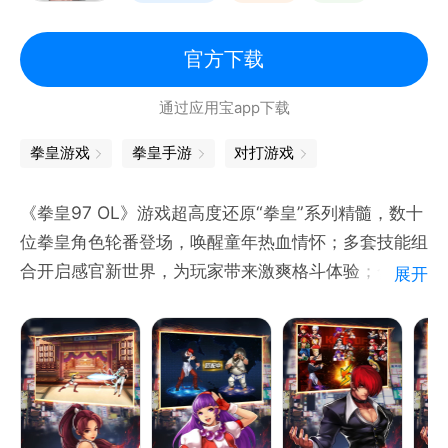
拳皇
官方下载
通过应用宝app下载
拳皇游戏
拳皇手游
对打游戏
《拳皇97 OL》游戏超高度还原“拳皇”系列精髓，数十
位拳皇角色轮番登场，唤醒童年热血情怀；多套技能组
合开启感官新世界，为玩家带来激爽格斗体验；合理的
展开
预判与走位、精准的技能释放、惊艳的技能组合，呈现
真实打的击感，实现你连击爆表的超神之梦；！
---真拳皇格斗模式，3V3接力对决---
老拳皇的对决模式，玩家与玩家之间的实时格斗对战，
每人操控3名角色接力上阵。