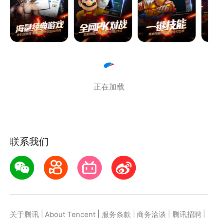
智能匹配全网玩家，轻松实现同好切磋。2026年新增
云游戏专区与云存档功能，无需高额硬件配置即可即点
即玩，云端同步游戏进度，换设备也能无缝衔接。
同时优化操作体验，新增虚拟操作新手引导与物理外设
支持，搭配新人友好福利、小编精选荐游及专属玩家社
正在加载
区，细节拉满，无论是怀旧老玩家还是入门新手，都能
快速找到适配玩法。
联系我们
|
|
|
|
|
关于腾讯
About Tencent
服务条款
商务洽谈
腾讯招聘