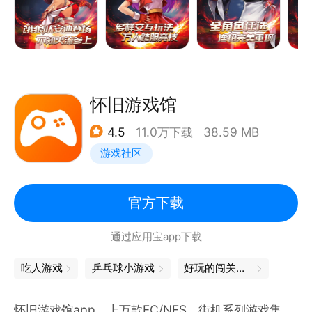
---极简轻松操作，连招一气呵成---
拳拳到肉的爽快打击、级致真实的动作表现、不再有繁
琐的出招表，菜鸟玩家也可以轻松打出帅气连招！所有
招式完美复刻，酷炫必杀炫翻全场！
---跨服战燃情开启，挑战各区格斗精英---
怀旧游戏馆
打破服务器壁垒，各区实力超群的精英玩家可以跨服挑
4.5
11.0万下载
38.59 MB
战其他服务器的高手，通过与更多高手过招，不断增强
游戏社区
自己的实力，成为一名真正的格斗之皇！
---原作角色轮番登场，组建全明星格斗战队---
原作当中的数十位角色将轮番登场，在游戏中可以选择
官方下载
并操作不同的格斗家进行战斗，每一名格斗家都是一种
通过应用宝app下载
全新的格斗体验！
吃人游戏
乒乓球小游戏
好玩的闯关游戏
《拳皇97 OL》真拳皇·真格斗！
怀旧游戏馆app，上万款FC/NES、街机系列游戏集，