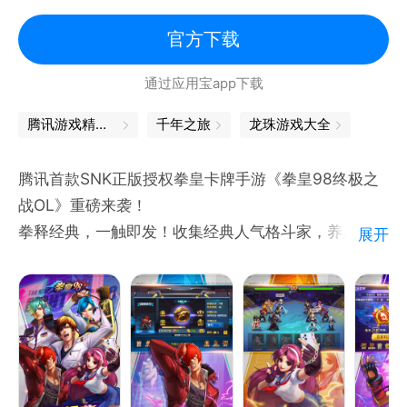
拳皇
官方下载
通过应用宝app下载
腾讯游戏精品汇聚，让你畅玩不停
千年之旅
龙珠游戏大全
腾讯首款SNK正版授权拳皇卡牌手游《拳皇98终极之
战OL》重磅来袭！
拳释经典，一触即发！收集经典人气格斗家，养成最强
展开
拳皇阵容。突破传统卡牌战斗模式，创新的连击战斗给
你带来畅爽体验。丰富的养成系统，多彩的格斗家搭
配，精准的还原度，梦回那些曾经一起经历的拳皇岁
月！