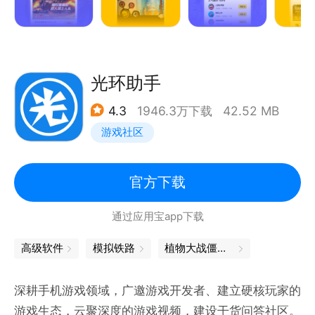
- 跳一跳，贪吃蛇，汤姆猫，山海经，纸嫁衣
- 口袋骑兵，羊了个羊，地铁跑酷，猛鬼宿舍
- 咸鱼之王，迷你枪战，热门小游戏全量覆盖
- 模拟经营，双人对战，放置挂机，休闲益智
光环助手
4.3
1946.3万下载
42.52 MB
游戏社区
官方下载
通过应用宝app下载
高级软件
模拟铁路
植物大战僵尸主题
深耕手机游戏领域，广邀游戏开发者、建立硬核玩家的
游戏生态，云聚深度的游戏视频，建设干货问答社区。