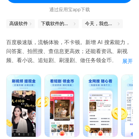
心畅聊
通过应用宝app下载
使用场景：
高级软件
下载软件的软件
今天，我也是勇敢的打工人
发现生活中真实美好的瞬间，随时随地分享与记录自己
开心或不开心的情绪，遇见懂你的人
百度极速版，流畅体验，不卡顿。新增 AI 搜索能力，
有片精神自留地，无压力的表达、交流，遇到灵魂共
问答案、拍照搜、查信息更高效；还能看资讯、刷视
鸣，找到心灵的归属
频、看小说、追短剧、刷漫剧、做任务领金币。
展开
快速找到同好的伙伴，每一个兴趣爱好都能找到了聊的
【AI搜索更高效】复杂问题直接问，搜索结果更快更
来的人
准。
【拍照语音更方便】拍照就能搜，语音就能问，复杂问
来Soul App，和2亿年轻人一起开启有趣的生活 ！
题也能快速理解。
【常用工具更齐全】扫一扫、识图、提取文字等工具一
站直达，日常使用更省事。
【新增功能更实用】
新增听资讯、听视频、刷漫剧，视听体验全面升级，功