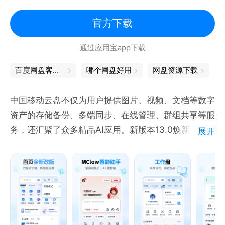
的网络浏览器。您只需发出语音指令即可随时随地找到
官方下载
答案，无需动手输入文字。无论您身在何处，都可随时
使用语音更快速地浏览和查找所需信息。
通过应用宝app下载
百度网盘客户端
哪个网盘好用
网盘资源下载
内置谷歌翻译：快速翻译整个网页。Chrome 内置了
谷歌翻译 - 只需轻轻一按，即可将整个网页翻译成您
中国移动云盘不仅为用户提供图片、视频、文档等数字
的语言。
资产的存储备份、多端同步、在线管理、群组共享等服
务，还汇聚了众多精品AI应用。新版本13.0焕新升
节省移动数据流量并加快网页加载速度。启用精简模式
展开
级，提供不限速、够安全、更智能的云端体验。
最多可节省 60% 的数据流量。Chrome 会压缩文字、
【全新升级】
图片、视频和网站，同时又不会有损这些内容的质量。
1、界面UI升级：双模式一键切换，适配多种需求。传
统模式分类清晰，文件存储、多场景应用轻松上手。AI
智能的个性化推荐。Chrome 可根据您的喜好为您提
模式搭载灵犀、MClaw智能体，任务处理更智能高
供个性化服务。在新标签页上，您可以看到 Chrome
效。
根据您的以往浏览记录为您挑选的报道。