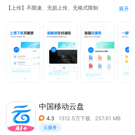
数网页上可用。您只需在当前浏览的网页中点按任意字
【上传】不限速、无损上传、无格式限制
展开
词或短语，即可在不离开该网页的情况下发起 Google
【下载】不限速、无损下载、离线下载
搜索。
【分享】无格式限制、分享文件500MB免登录下载
【预览】原画视频在线播放、大文件在线预览
使用 Google 安全浏览功能保护手机。Chrome 内置
【发现】APP内自带资源广场，发现订阅资源
了 Google 安全浏览功能。当您尝试访问危险网站或下
载危险文件时，该功能会向您显示警告以保护手机的安
了解更多产品进展，欢迎关注以下渠道:
全。
官网：feijipan.com
微信公众号：小飞机网盘
快速下载并离线查看网页和视频。Chrome 有一个专
用的下载按钮，只需轻轻一按即可下载视频、图片以及
整个网页。Chrome 还设有下载内容区（就在
中国移动云盘
Chrome 内），您可以在那里访问下载过的所有内
容，即使离线也无妨。
4.3
1312.5万下载
257.61 MB
云服务
Google 语音搜索。Chrome 是一款真正支持语音功能