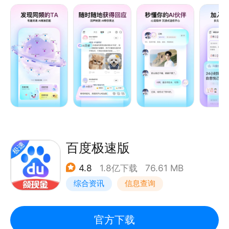
在这里，有人给你的生活日常热烈捧场，emo时彼此
的温暖依靠，生活与学习的路上他们陪你一起奋斗，打
工人的搬砖苦楚与快乐的瞬间共鸣，别人的经历也能让
你看到更大更远的世界！
在这里，有人和你一起追捧热爱的生活方式，不管是大
众潮流还是小众喜好，只要是你喜欢的都能在这里找
到，更能遇到志趣相投的朋友跟你一起畅聊与分享！
百度极速版
功能介绍：
4.8
1.8亿下载
76.61 MB
1、瞬间广场－无压力的表达，发现生活的有趣与精彩
综合资讯
信息查询
2、灵魂奇遇－基于性格、兴趣、三观进行测试，遇见
灵魂共振的人
3、群聊派对－随时随地组个局，和志趣相投的朋友开
官方下载