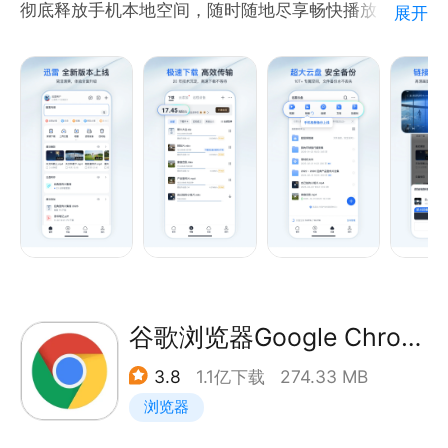
彻底释放手机本地空间，随时随地尽享畅快播放，同时
展开
沉浸级大视野：全新大屏播放器，强大AI能力与大屏手
向好友轻松分享您的精彩！
势加持。
【高速下载】20年专业技术沉淀，用户信赖的下载必
备工具。
【超大云盘】会员畅享10T-30T超大云盘空间，存储
私密安全，云播无需等待，手机电脑随时浏览云端文件
列表。
【高清播放】云盘视频内容直接播放，畅享倍速播放、
高清画质、一键投屏。
【多端同步】电脑、手机、TV、NAS多端设备同步。
谷歌浏览器Google Chrome
欢迎关注我们的微信公众号：shoujixunlei
3.8
1.1亿下载
274.33 MB
如果您在使用中遇到任何问题，或者有任何意见，请邮
浏览器
箱联系xlkefu@xunlei.com 或访问客服中心
https://help.xunlei.com