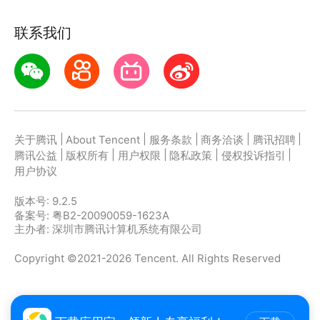
联系我们
安全可靠的存储空间
没有任何广告干扰
保障个人隐私和资产安全
阿里云数据、传输技术沉淀
|
|
|
|
|
关于腾讯
About Tencent
服务条款
商务洽谈
腾讯招聘
以上功能将逐步开发
|
|
|
|
|
腾讯公益
版权所有
用户权限
隐私政策
侵权投诉指引
了解更多产品进展，欢迎关注以下渠道
用户协议
官微：阿里云盘
版本号:
9.2.5
官网：aliyundrive.com
备案号: 粤B2-20090059-1623A
主办者: 深圳市腾讯计算机系统有限公司
Copyright ©2021-2026 Tencent. All Rights Reserved