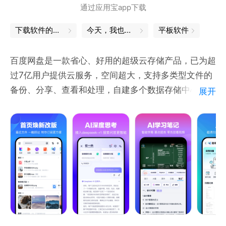
通过应用宝app下载
下载软件的软件
今天，我也是勇敢的打工人
平板软件
百度网盘是一款省心、好用的超级云存储产品，已为超
过7亿用户提供云服务，空间超大，支持多类型文件的
备份、分享、查看和处理，自建多个数据存储中心，更
展开
有两项国际安全认证ISO27001＆ISO27018为用户数
据安全提供护航，如果您想备份文件数据，释放手机空
间，分享文件或是在线操作，选百度网盘就对了！
【超级省心的数据备份】
除照片、文档、视频等常见格式外，还支持微信文件、
手机应用、手机短信、通话记录等数据的备份，支持自
动备份，省心又省力，结合超大空间，彻底摆脱手机空
间限制！
【超级好用的数据服务】