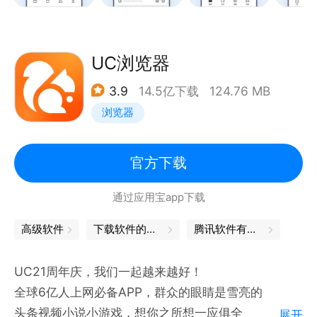
一眼看懂。
结果优化： 搜索结果更直观、更智能。
纯净体验： 界面简洁无广告，信息更纯净。
UC浏览器
【AI生产力工具】
3.9
14.5亿下载
124.76 MB
AI写作：全体裁写作，写方案、报告、文案，都能一句
浏览器
话生成。
拍题批改：拍题答疑，难题讲解详实准确。
夸克PPT：输入主题即可生成专业演示文档，自动排版
官方下载
与结构优化。
通过应用宝app下载
夸克扫描王：拍照识别文字与表格，自动提取、整理、
总结。
高级软件
下载软件的软件
腾讯软件有哪些
夸克翻译：多语言即时互译与语义理解。
【夸克小说】
UC21周年庆，我们一起越来越好！
海量书库： 百万级正版藏书，应有尽有。
全球6亿人上网必备APP，群众的眼睛是雪亮的
AI听书：多音色自然朗读，声音流畅真实，沉浸体验更
头条视频小说小游戏，想你之所想一应俱全
展开