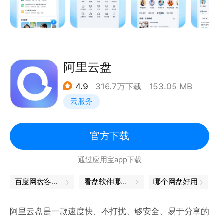
2、龙虾AI专区：支持一键部署MClaw智能助手，24
小时高效执行任务，便捷调用云盘内容。
3、全场景应用盘：三大应用盘覆盖办公、学习、娱乐
场景，Al Store百款应用随心调用，拍写真、写PPT等
需求轻松搞定。
阿里云盘
【特色功能】
4.9
316.7万下载
153.05 MB
1、全民不限速：普通用户也不限速，上传下载速度取
云服务
决于用户的网络和设备。
2、AI搜索：一个入口高效检索盘内和全网资源，智能
匹配精准应答。
官方下载
3、AI Store：涵盖图书快读、图片处理、代码编程、
通过应用宝app下载
PPT生成等实用AI工具，各类需求轻松拿捏。
4、AI相机：拍照即问，快速解答，支持拍照解题、扫
百度网盘客户端
看盘软件哪个最好
哪个网盘好用
描文档、拍照翻译等。
5、AI通讯录：一键备份通讯录，文件秒传联系人，共
阿里云盘是一款速度快、不打扰、够安全、易于分享的
享协作更便捷。