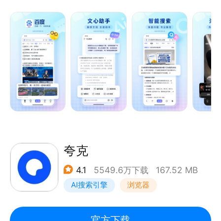
【智能搜索】 强大的搜索引擎，搭载文心一言大模
型，多模态搜索，所见即所得，更深度、精准理解你的
搜索意图，快速识别图片内容，直达你想要的结果。
【热门资讯】 精选新闻资讯、视频、漫画等优质内
容，热门评论置顶显示，查看、互动更方便。
【文心助手】AI全能助手，即时解决你的所有问题。深
入研究、深度搜索，为你解决复杂问题；AI拍题，一键
解惑学习难题；AI生图、AI生成视频、AI写作，精彩内
容跃然屏幕，还能AI语音通话、视频通话、文字聊天，
带给你全新的AI体验！
【短视频】 首页底部快速进入视频频道，海量明星娱
夸克
乐、搞笑段子、经典剧集视频，还能拍小视频记录身边
4.1
5549.6万下载
167.52 MB
新鲜事，简单操作能拍又能看。
AI搜索引擎
浏览器
【语音识别】 加入更懂中文的语音识别技术，新增方
言识别能力，支持语音播报资讯，精准理解你的语音指
令，即使在嘈杂环境中也能清晰识别，沟通无障碍。
官方下载