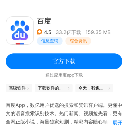
能更丰富。
【极速搜索更高效】
简约搜索框，轻量设计，体验更流畅，结果更清晰。
百度
【精选内容更懂你】
4.5
33.2亿下载
159.35 MB
实时新闻、资讯视频、热门评论不间断，定制推荐更精
信息查询
综合资讯
准。
（界面简洁更轻快】
资讯分类标签，搭配简约搜索栏设计，更快进入详情，
官方下载
图文搭配更简单。
通过应用宝app下载
（小说视频动漫】
汇集海量热门小说、优质视频、动漫新番、影视资源，
高级软件
下载软件的软件
今天，我也是勇敢的打工人
还有个性化推荐你更喜欢的内容，免费体验。
【任务系统上线】
百度App，数亿用户优选的搜索和资讯客户端。更懂中
任务系统全新上线、邀请好友做任务，金币自动兑换，
文的语音搜索识别技术。热门新闻、视频抢先看，更有
新增白拿好礼，福利更多，奖励更丰厚，天天领现金。
全网正版小说，海量独家短剧，精彩内容随心畅享！
展开