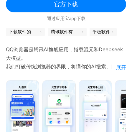
官方下载
千里相会，便是缘分。走过路过，不要错过。你的下个
通过应用宝app下载
10年，UC一直陪伴。
下载软件的软件
腾讯软件有哪些
平板软件
QQ浏览器是腾讯AI旗舰应用，搭载混元和Deepseek
大模型。
我们打破传统浏览器的界限，将懂你的AI搜索、网页、
展开
全能文件管家与资讯融为一体。无论是专注学习、移动
办公还是休闲追剧，在这里都能一站式搞定，让你的每
一次使用都更顺手、更省心。
【智能搜索】不止于找 更懂你所想
全网通搜：自由切换多种引擎。传统搜索帮你打捞全网
资源，AI搜帮你提炼核心，真正做到1+1>2。