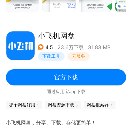
无痕式浏览。您可以使用无痕模式浏览互联网 - 在这
种模式下，系统不会保存您的历史记录。在您的所有设
备上，您都能私密地浏览。
小飞机网盘
4.5
23.6万下载
81.88 MB
在多部设备间同步 Chrome。当您登录 Chrome 之
下载工具
云服务
后，您的书签、密码和设置将会自动在您的所有设备之
间保持同步。您可在手机、平板电脑或笔记本电脑上无
缝访问自己的所有信息。
官方下载
通过应用宝app下载
只需轻轻点按一下，即可查看您收藏的所有内容。
Chrome 并非只能快速执行 Google 搜索，而是经过
哪个网盘好用
网盘资源下载
网盘搜索器
了精心设计，只需轻轻一按即可浏览收藏的所有内容。
您可在新标签页中直接点按收藏的新闻网站或社交媒
小飞机网盘，分享、下载、存储更简单！
体。Chrome 还提供了“点按搜索”功能 - 该功能在大多