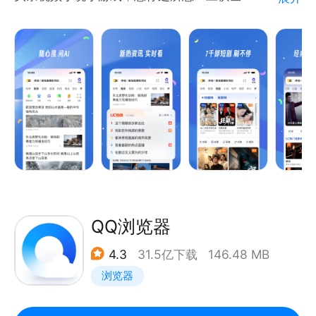
生动。
首页更清爽素雅，支持自定义壁纸；头条内容品质升
【夸克网盘】
级，大咖精品云集；还有更多惊喜改变等你来发现~
超大空间：6T超大空间，照片、文件安心存储。
超级播放器：高清画质、AI字幕，沉浸式观影体验。
【头条资讯】精彩头条，热点新闻永不错过
【海量视频】全网上亿短视频，新鲜热点全收录
【游戏交友】内置超多小游戏，真人匹配随时开战
【海量小说】热门小说更快更新，阅读体验更省心
【全网免流】阿里宝卡/鱼卡免费领，看视频/新闻/小
说/下载，统统免流量
【智能搜索】新资讯、好福利、精内容，一搜即得
【订阅精品】事件追踪、优质账号、精品专栏，订阅欣
QQ浏览器
赏好内容
4.3
31.5亿下载
146.48 MB
【极速省流】省流黑科技，节省超过30%流量
浏览器
【贴心细节】无痕浏览，保护你的隐私；夜间模式，爱
护你的眼睛