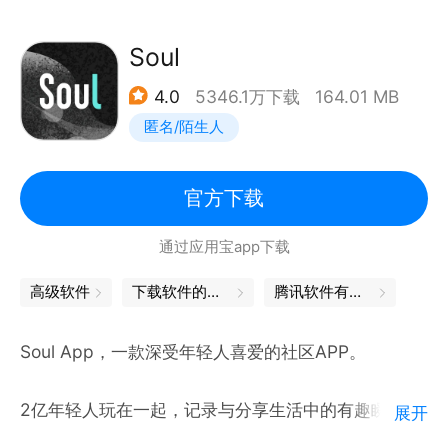
提供多种在线服务，照片：智能分类、照片故事等；视
频：在线观看、倍速播放、高清画质等；文档：在线编
Soul
辑、格式转换、文字识别等。数十种服务等你发掘，直
4.0
5346.1万下载
164.01 MB
接网盘内完成操作，好用！
匿名/陌生人
【超级实用的会员特权】
加入百度网盘超级会员，提供超大空间、极速下载、在
线解压等23项实用特权，时间越久越尊贵，可享16T
官方下载
空间等成长福利！
通过应用宝app下载
百度网盘，让美好永远陪伴。
如果你有任何建议或问题,欢迎评论留言或直接联系我
高级软件
下载软件的软件
腾讯软件有哪些
们：
邮箱: netdisk-bugs@baidu.com
Soul App，一款深受年轻人喜爱的社区APP。
新浪官网微博：@百度网盘
微信：@百度网盘服务号
2亿年轻人玩在一起，记录与分享生活中的有趣瞬间，
展开
展示自己的兴趣爱好，结识聊得来的朋友！