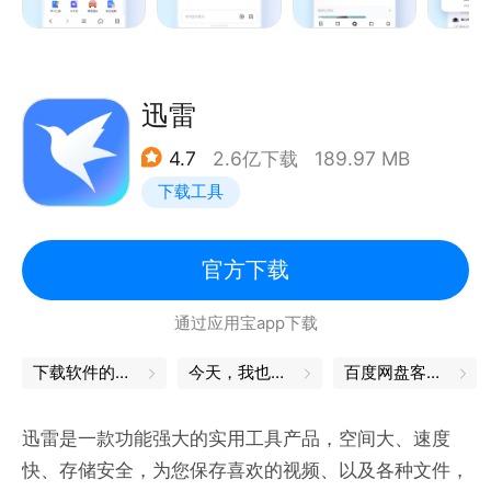
多模态搜索： 除了传统打字，拍照搜、语音搜，无论
什么姿势找答案，AI都能看懂听懂帮你秒懂。
深度解答：遇到复杂长问题？AI为你客观分析、多维度
梳理，给出的答案全面、可靠有深度。
迅雷
4.7
2.6亿下载
189.97 MB
【视频播放器】AI加持 观影自由
下载工具
加速播：视频加速技术，智能匹配最优网络线路，告别
转圈等待，一点就播。
AI 实时字幕：实时生成字幕，翻译多国语言，生肉视
官方下载
频也能轻松啃。
通过应用宝app下载
全场景观看：支持窗口悬浮播放与投屏。无论是边看视
频边聊天，还是小屏投大屏，都不妨碍丝滑观影。
下载软件的软件
今天，我也是勇敢的打工人
百度网盘客户端
【定制平板适配】大屏真体验
迅雷是一款功能强大的实用工具产品，空间大、速度
大屏原生适配：完美适配横竖屏，自动呈现更适合大屏
快、存储安全，为您保存喜欢的视频、以及各种文件，
的PC级排版，告别粗暴的移动端页面拉伸！