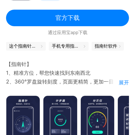
[校验指南针]易懂的校验动画，快速学会校验，提高指
南针的精准度。
官方下载
[罗盘样式]多种罗盘样式随意切换，满足您对指南针不
通过应用宝app下载
同风格的需要，UI简洁美观。
[AR]AR实景，全方位展示方向。
这个指南针可以找着北
手机专用指南针
指南针软件
你可以在你想象到的所有户外活动使用指南针-散步、
帆船、登山、攀岩、野营、航海、阅读地图、距离测量
【指南针】
等，你还在犹豫吗？让您彻底告别出门不分东南西北的
1、精准方位，帮您快速找到东南西北
困惑吧。
2、360°罗盘旋转刻度，页面更精简，更加一目了然
展开
【计步器】
1、记录每日步数，帮您了解您的每日运动量
2、根据运动量智能计算每日消耗能量
【水平仪】