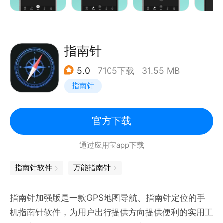
（1）显示定位，方向，快速找到东南西北；
（2）显示当前地理位置具体到楼、县、街道；
（3）显示纬度，经度，气压，海拔；
（4）显示当前位置磁场强度，方便您对周围辐射强度
指南针
做到心里有数；
5.0
7105下载
31.55 MB
（5）360°罗盘旋转刻度，精简、一目了然；
指南针
（6）AR全景指南针，查实物方向。
【地图指南针】
GPS定位地理位置，身在何处指南针都知道，支持2D
官方下载
平面图地图查看模式，路况信息、卫星图，实现实景和
通过应用宝app下载
地图相结合的指南针，支持搜索附近和智能联想搜索功
能
指南针软件
万能指南针
【水平仪】
水平仪显示水平倾斜位置，随时随地可测量
指南针加强版是一款GPS地图导航、指南针定位的手
【校准指南针】
机指南针软件，为用户出行提供方向提供便利的实用工
浅显易懂的校准动画，快速学会校准，提高指南针的准