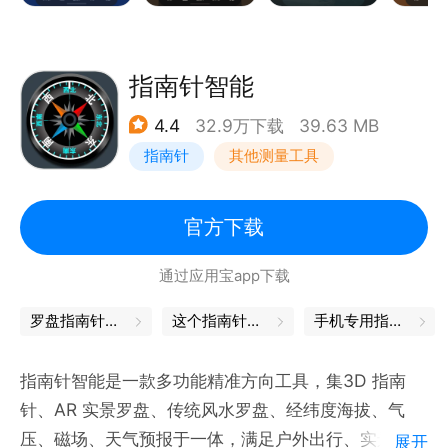
1）显示虚拟定位，方向，快速找到东南西北；
2）显示当前地理位置具体到楼、县、街道；
3）显示纬度，经度，气压，海拔；
指南针智能
4）显示当前位置磁场强度，方便您对周围辐射强度做
4.4
32.9万下载
39.63 MB
到心里有数；
指南针
其他测量工具
5）360°罗盘旋转刻度，精简、一目了然；
6）还有“常亮”和“锁定”按钮，方便您长时间使用和记
录指针
官方下载
【地图】
通过应用宝app下载
GPS定位地理位置，身在何处指南针都知道，支持2D
平面图地图查看模式，路况信息、卫星图，实现实景和
罗盘指南针下载
这个指南针可以找着北
手机专用指南针
地图相结合的指南针
【水平仪】
指南针智能是一款多功能精准方向工具，集3D 指南
显示水平倾斜位置，随时随地可测量
针、AR 实景罗盘、传统风水罗盘、经纬度海拔、气
【校准指南针】
压、磁场、天气预报于一体，满足户外出行、实景辨
展开