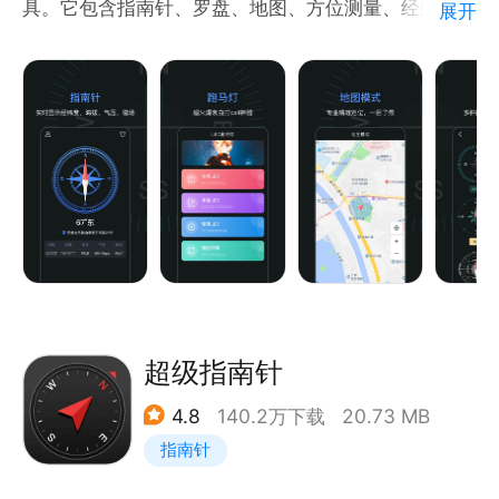
具。它包含指南针、罗盘、地图、方位测量、经纬度、
展开
确度，方向把控更准确
经纬杜定位和测量的功能，还提供海拔测量仪、测量测
【罗盘样式】
量仪、LED字幕跑马灯的功能，具有体积小功能全的特
多种皮肤样式随意切
点。
利用网络、GPS和手机传感器等数据来确定您的方
位、经纬度定位、海拔、气压、磁场实用信息，为您出
行导航、经纬度定位海报测量、GPS实时海报显示、
房屋方位朝向、装修提供帮助。同时提供罗盘、水平仪
实用功能，还能根据喜好更换指南针和罗盘皮肤，提供
个性的服务。
【地图导航】融合了多家权威地图数据，地图导航准确
超级指南针
4.8
140.2万下载
20.73 MB
【测距仪】提供测距测量、高度测量、角度测量、直尺
指南针
测量、量角器的功能，无论是要测量家具的高度，窗帘
的长度、房屋的高度，还是测量身高，都能轻松搞定，