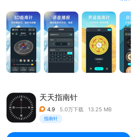
动画引导，快速学会校准
向、装修定位、方位测量等多种场景，界面简洁、运行
【罗盘样式】
流畅、占用空间小，是日常出行与方位判断的实用助
多种皮肤样式随意切换
手。
【天气预报】
核心功能
全国所有地区的精准预报
3D 精准指南针
360° 旋转表盘，实时显示方向方位，自动计算磁偏角
校准正北；支持显示详细地址、经纬度、海拔、气压、
磁场强度、速度等信息，定位更准确。
AR 实景指南针
结合相机实景，直观显示方向与角度，户外探险、旅
行、迷路时快速辨向，方向感一目了然。
天天指南针
多功能传统罗盘
4.9
5.0万下载
13.25 MB
提供专业罗盘样式，支持坐向测量、方位查看，适用于
指南针
装修看房、房间朝向确认等场景。
实时天气预报