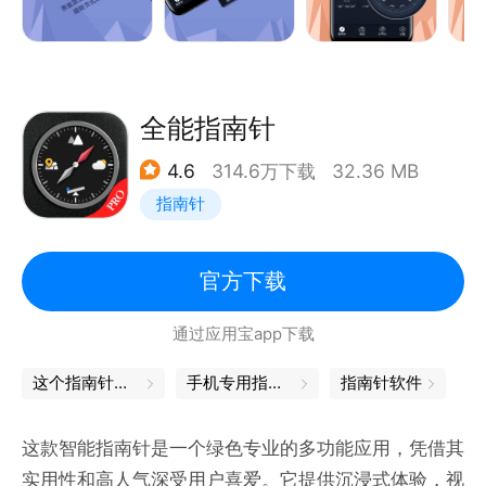
指南针有以下重要特征：
超级指南针导航是Android的智能指南针：
_超级指南针应用程序是免费的。应用程序中最精确
的，支持高清晰度显示。
全能指南针
_数字罗盘是罗盘自由。数字罗盘易于使用；只是使用
4.6
314.6万下载
32.36 MB
它一种真正的指南针。 Android的智能指南针非常简
指南针
单地显示了度数和真北，指南针－北，南，东，西。
_它具有一切你可能需要在伟大的户外，包括一个数字
罗盘GPS显示相对于地理主要方向的方向，真正的北
官方下载
部和北部，南部，东部和西部坐标，旅行速度，日期，
通过应用宝app下载
时间和地图，使导航您的世界更快更容易。
_超级指南针地图导航，地图导航更精确。
这个指南针可以找着北
手机专用指南针
指南针软件
_具有水平仪功能，让您随时随地寻找水平地面。
这款智能指南针是一个绿色专业的多功能应用，凭借其
实用性和高人气深受用户喜爱。它提供沉浸式体验，视