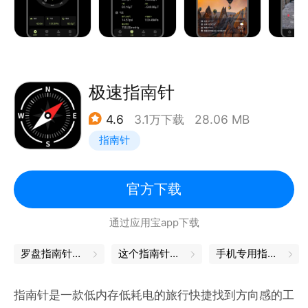
方便好用！
一键秒开的手电筒，可以在您夜间寻找方向时为您照亮
前方的路，方便实用！
随时生成并分享带有定位水印照片，可记录外出旅行、
徒步跑步、登山滑雪、自驾越野、户外摄影、冒险露营
极速指南针
等信息数据。
4.6
3.1万下载
28.06 MB
功能介绍：
指南针
指南针
1）显示虚拟定位，方向，快速找到东南西北；
2）显示当前地理位置具体到楼、县、街道；
官方下载
3）显示经度，纬度，气压，海拔；
通过应用宝app下载
4）显示当前位置磁场强度；
罗盘指南针下载
这个指南针可以找着北
手机专用指南针
GPS定位地理位置，支持2D平面图地图查看模式，实
时路况信息、卫星图，实现实景和地图相结合的指南
指南针是一款低内存低耗电的旅行快捷找到方向感的工
针，支持地理位置随时分享功能。