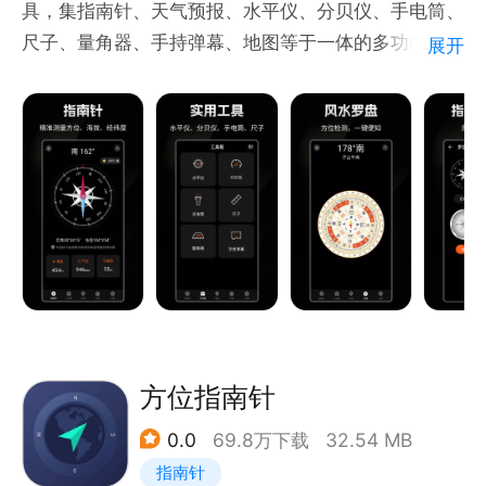
具，集指南针、天气预报、水平仪、分贝仪、手电筒、
AR实景指南针
尺子、量角器、手持弹幕、地图等于一体的多功能指南
展开
AR实景指南针帮您身临其境寻找方向，打开AR指南
针。
针，所在位置东西南北一目了然。
功能介绍：
[指南针]支持方向、海拔、气压、经纬度、地理位置、
磁场的显示。
[天气预报]实时掌握天气变化，让您从容出行。
[水平仪]水平仪显示水平、垂直方向倾斜度，随时随地
可以测量。
[分贝仪]轻松测量当前环境的噪音水平，检测噪音噪声
等声音音量。
[手电筒]SOS闪光快速开启的多功能手电筒。
[尺子]便携测量刻度精准，测量结果清晰。
方位指南针
[量角器]通过摄像头实景测量角度，测量结果准确。
0.0
69.8万下载
32.54 MB
[手持弹幕]手持弹幕，行走的弹幕，做人群中靓仔。
指南针
[地图]地图中显示当前所在位置和准确显示周边信息。