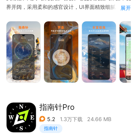
界开阔，采用柔和的感官设计，UI界面精致细腻。
展开
它功能强大，操作简便，整体表现非常出色：
·清晰指南：精确显示空间方位，提供全面的地理信
息。
·传统罗盘：融合华夏古文化，探寻神秘的东方智慧。
·流畅画面：画面效果精心优化，性能卓越。
·街景地图：实景展示所选地点，身临其境般感受街景
影像。
使用这款智能指南针，您将享受以下功能：
指南针Pro
·精准导航：结合实景与地图，不再迷路。
5.2
1.3万下载
24.66 MB
·海拔测算：通过气压校准精准计算当前海拔高度。
指南针
·全面数据展示：包括经纬度、地址、气压、海拔、磁