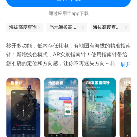
通过应用宝app下载
海拔高度查询
当地海拔高度查询
海拔高度查询在线
秒开多功能，低内存低耗电，有地图有海拔的精准指南
针！新增浅色模式，AR实景指南针！使用指南针带给
您准确的定位和方向感，让你不再迷失方向～精美的
展开
360°罗盘旋转指南针样式，水平仪测量工具！既能显
示当前位置、经纬度还能显示海拔高度、气压、磁场强
度、水平倾斜角度！地图功能，精准实时定位，可以知
道您的当前位置路况及平面图。是为全球用户定制的户
外出行辨别方向必备软件，是您野外探险的必备神器！
功能介绍：
【指南针】