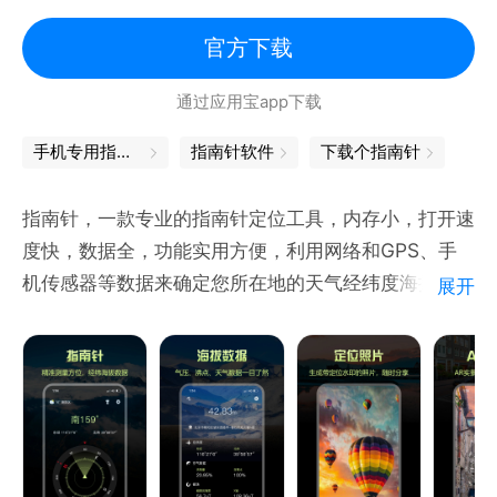
场强度等多种地理和环境信息。
·专业地图功能：支持地点查询、方向辨别、卫星地图
官方下载
查看和路线规划。
通过应用宝app下载
·设备功能检测：一键检测手机功能，快速排查故障。
·离线地图：支持下载离线地图，无需网络即可使用。
手机专用指南针
指南针软件
下载个指南针
·骑行友好：搭配行车支架，骑行时方便查看方位信
息。
指南针，一款专业的指南针定位工具，内存小，打开速
·强大工具箱：集成多种常用工具，满足您的日常需
度快，数据全，功能实用方便，利用网络和GPS、手
求。
机传感器等数据来确定您所在地的天气经纬度海拔等信
展开
息。
功能不断升级，体验更加出色。这款实用小工具必将成
实时显示地理位置信息、经纬度，磁场强度，海拔高
为您日常生活中的得力助手，期待大家的支持与好评！
度，天气，气压、风向，空气质量等实用信息，方便您
随时了解所处地理位置情况，帮助您在迅雷之间辨别方
向，为您户外活动，野外探险，旅行保驾护航！
罗盘指南针，地图指南针，AR实景指南针，身临其境