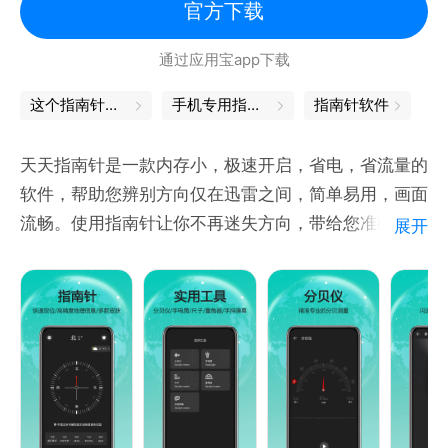
精准获取当地天气，包含温度、体感温度、风力风向、
官方下载
湿度、气压等数据，出行提前知晓天气变化。
通过应用宝app下载
适用场景
户外旅行、登山、徒步、露营，快速辨别方向不迷路
这个指南针可以找着北
手机专用指南针
指南针软件
日常出行、驾车、逛街，实景 AR 辅助定位更安心
装修、买房、布局，测量房屋朝向与方位
天天指南针是一款内存小，极速开启，省电，省流量的
工作学习，快速查看经纬度、海拔、气压、天气等环境
软件，帮助您辨别方向仅在迅雷之间，简单易用，画面
信息
流畅。使用指南针让你不再迷失方向，带给您准确的定
展开
温馨提示
位和方向感！精美的360°罗盘旋转指南针样式，水平
本应用依赖手机传感器，使用时请远离磁性物体以保证
仪测量工具！既能显示当前位置、经纬度还能显示海拔
精度。
高度、气压、磁场强度、水平倾斜角度、天气温度等气
部分功能需开启定位与相机权
象状况！并且还新添加了地图功能，实时定位，可以知
道您的当前位置路况及平面图。
功能介绍：
【指南针】