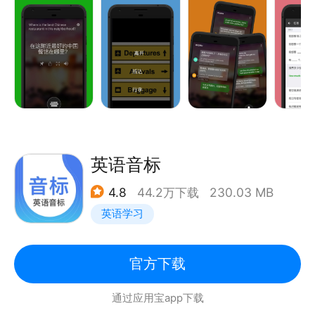
萨克语、海地克里奥尔语、韩语、豪萨语、荷兰语、吉
• 语音翻译功能可实现单人使用，以及双人对话的分屏
尔吉斯语、加利西亚语、加泰罗尼亚语、捷克语、卡纳
模式实时翻译。
达语、科西嘉语、克里奥尔语、克罗地亚语、克丘亚
• 多人多语言会话翻译——连接多个设备并跨越多个语
语、库尔德语（库尔曼吉语）、库尔德语（索拉尼）、
种与*多100人进行面对面会话，每个人都可以选择自
拉丁语、拉脱维亚语、老挝语、立陶宛语、林格拉语、
己的语言。
卢干达语、卢森堡语、卢旺达语、罗马尼亚语、马尔加
• 收录了多种出国旅游场景的常用语手册与发音指引，
什语、马耳他语、马拉地语、马拉雅拉姆语、马来语、
帮助您在旅途中学习外语。
马其顿语、迈蒂利语、毛利语、梅泰语（曼尼普尔
• 查看单词的多种翻译与意思，为您找到用于表达自我
英语音标
语）、蒙古语、孟加拉语、米佐语、缅甸语、苗语、南
的*佳翻译。
非科萨语、南非祖鲁语、尼泊尔语、挪威语、旁遮普
4.8
44.2万下载
230.03 MB
• 下载离线语言包，以便您在没有网络连接时使用。
语、葡萄牙语、普什图语、齐切瓦语、契维语、日语、
英语学习
• 听取译文的读音，帮助您学外语，旅游和海外购物。
瑞典语、萨摩亚语、塞尔维亚语、塞佩蒂语、塞索托
• 与其他应用共享翻译结果。
语、僧伽罗语、世界语、斯洛伐克语、斯洛文尼亚语、
• 标注并保存您*常用的译文以便以后使用。
官方下载
斯瓦希里语、苏格兰盖尔语、宿务语、索马里语、塔吉
• 通过上下文菜单翻译功能翻译其他应用中的文本。
克语、泰卢固语、泰米尔语、泰语、土耳其语、土库曼
通过应用宝app下载
• 对您的 Android Wear 智能手表说话，立刻获得翻
语、威尔士语、维吾尔语、乌尔都语、乌克兰语、乌兹