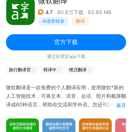
微软翻译
考（不限语言）
4.7
80.8万下载
63.65 MB
• 跨设备同步：登录即可在应用和桌面设备之间同步翻
AI语音转录
翻译
译收藏夹
• 转录：近乎实时地连续翻译使用其他语言的用户所说
的内容（支持 8 种语言）
官方下载
通过应用宝app下载
支持下列语言之间的互译：
阿尔巴尼亚语、阿拉伯语、阿姆哈拉语、阿萨姆语、阿
旅行翻译官
韩译中
维汉翻译
塞拜疆语、埃维语、艾马拉语、爱尔兰语、爱沙尼亚
语、奥利亚语、奥罗莫语、巴斯克语、白俄罗斯语、班
微软翻译是一款免费的个人翻译应用，使用微软*新的
巴拉语、保加利亚语、冰岛语、波兰语、波斯尼亚语、
人工智能技术，可将文本、语音、会话、照片和截屏翻
波斯语、博杰普尔语、布尔语(南非荷兰语)、鞑靼语、
译成60种语言，帮助你交流和学外语。您还可以免费
展开
丹麦语、德语、迪维希语、蒂格尼亚语、多格来语、俄
下载离线语言包以便在旅行途中使用！
语、法语、梵语、菲律宾语、芬兰语、弗里西语、高棉
• 将文本翻译成60余种语言，可在线或离线使用。
语、格鲁吉亚语、贡根语、古吉拉特语、瓜拉尼语、哈
• 拍照翻译功能，可直接翻译相片和截屏内的文字。