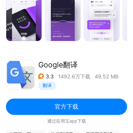
更懂国人语言习惯，采用先进的神经网络机器翻译引擎
NMT，BLEU评测和专业人工评测，翻译自然流畅。
【深受亿万用户和业界同行信任】
- 博鳌AI同传技术展示方
- 数次荣获安卓应用市场精品推荐
- 爱范儿、少数派、小众软件等权威媒体自发推荐
Google翻译
【主要功能】
3.3
1492.6万下载
49.52 MB
* 语音翻译 | 无需打字，快拿去与歪果友人谈笑风生
翻译
吧；
* 同声传译 | 声画同步，实时翻译，炫酷又高效；
* 全能生词本 | 收藏词句轻松复习；
官方下载
--------------------
通过应用宝app下载
我们渴望听到你的反馈！