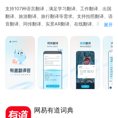
支持107种语言翻译，满足学习翻译、工作翻译、出国
翻译、旅游翻译、旅行翻译等需求。支持拍照翻译、语
音翻译、同传翻译、实景AR翻译、在线翻译、离线翻
展开
译。有道翻译官的中英互译采用业界最先进的有道神经
网络翻译引擎技术YNMT，相比传统的机器翻译，翻译
准确率显著提升，翻译更准确。学英语用网易有道词
典，翻译就用有道翻译官。
【翻译功能】
翻译语种：支持英语、日语、韩语、法语、俄语、西班
牙语等107种语言翻译，覆盖186个国家，英语翻译、
出国翻译、旅行翻译、旅游购物都不用担心。
离线翻译：支持离线翻译功能的免费词典翻译应用，出
国旅游旅行没有网络也能正常翻译英语、日语、韩语、
法语、西班牙语、葡萄牙语、越南语等。
网易有道词典
AR翻译：实景AR翻译，无需拍照，摄像头扫描即可实