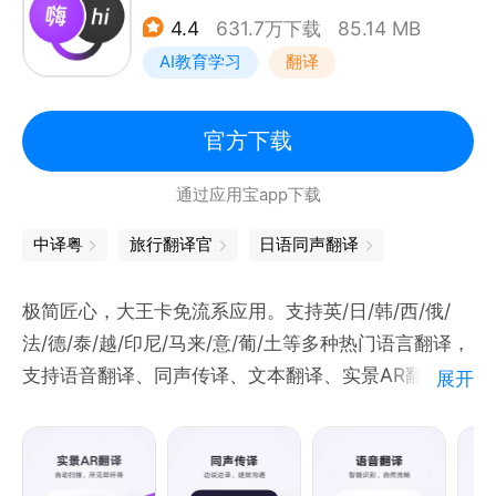
语音输入）、背单词（“教、学、测”三位一体的背词模
4.4
631.7万下载
85.14 MB
式）、作文批改（格式、语法、拼写三大评分维度智能
AI教育学习
翻译
纠错与润色，给出修改建议）、语法分析（AI解构英文
句子，轻松看懂长难句）、每日跟读（精美卡片和美
句，专业多维度打分和纠错）、英语短视频（趣味学
官方下载
习）、feed 双语文章、度小译AI助手、AI口语、文档
通过应用宝app下载
翻译（支持AI大模型翻译、专业领域模型翻译，支持文
档格式转换）、AI同传、AI论文精翻等。
中译粤
旅行翻译官
日语同声翻译
极简匠心，大王卡免流系应用。支持英/日/韩/西/俄/
法/德/泰/越/印尼/马来/意/葡/土等多种热门语言翻译，
支持语音翻译、同声传译、文本翻译、实景AR翻译等
展开
功能。日均翻译量已破 6 亿！满足翻译学习、口语练
习、出国旅游、日常交流等需求。