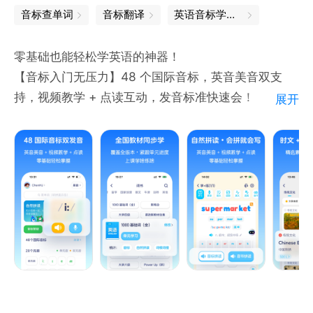
译。
音标查单词
音标翻译
英语音标学习软件
别克语、西班牙语、希伯来语、希腊语、夏威夷语、信
• 自动在您的手机与 Android Wear 智能手表之间同步
德语、匈牙利语、修纳语、亚美尼亚语、伊博语、伊洛
译文。
零基础也能轻松学英语的神器！
卡诺语、意大利语、意第绪语、印地语、印尼巽他语、
【音标入门无压力】48 个国际音标，英音美音双支
印尼语、印尼爪哇语、英语、约鲁巴语、越南语、中文
持，视频教学 + 点读互动，发音标准快速会！
（繁体）、中文（简体）、宗加语
展开
【教材同步不脱节】覆盖全国各版本教材，单元进度紧
微软翻译支持以下语言：
跟课堂，上课学啥练啥，高效巩固！
权限通知
南非荷兰语、阿拉伯语、孟加拉语、波斯尼亚语（拉丁
【自然拼读记单词】长词拆分音节，搭配规律速查表，
Google 翻译可能会请求获取以下功能的使用权限：
字母）、保加利亚语、广东话（繁体中文）、加泰罗尼
会拼就会写，记单词效率翻倍！
• 麦克风使用权限（语音翻译）
亚语、中文（简体）、中文（繁体）、克罗地亚语，捷
【科学复习不遗忘】Anki 算法加持，升级艾宾浩斯记
• 相机使用权限（通过相机翻译文字）
克语、丹麦语、荷兰语、英语、爱沙尼亚语、斐济语、
忆法，精准规划复习，记得牢不丢分！
• 外部存储空间访问权限（下载离线翻译数据）
菲律宾语、芬兰语、法语、德语、希腊语、海地克里奥
【拓展阅读涨词汇】精选时文 + 传统文化素材，边读
• 帐号和凭据使用权限（在不同设备上进行登录和同
尔语、希伯来语、印地语、苗语、匈牙利语、印度尼西
边积累实用词汇，阅读能力稳步升！
步）
亚语、意大利语、日语、斯瓦西里语、韩语、拉脱维亚
【趣味训练随时练】16 种专项训练，涵盖语法、短
语、立陶宛语、马儿加什语、马来语、马耳他语、挪威
语、消消乐等，支持导出打印，碎片时间全利用！
语、波斯语、波兰语、葡萄牙语，欧托米语、罗马尼亚