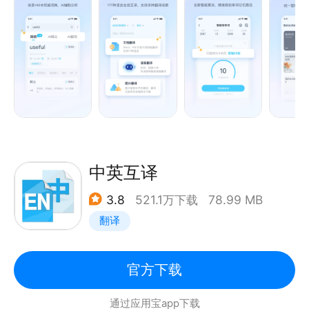
查单词、找翻译、学英语就用金山词霸，听、说、读、
写，你想要的全在这，22年国民英语学习词典，数亿
用户都在用！
应用介绍：
——权威词典
收录140余本权威词典，500万条双语例句，单词词义
解释专业准确，真人发音，满足小学初中高中四六级考
中英互译
研雅思托福商务英语人的学习翻译考试需求。
3.8
521.1万下载
78.99 MB
翻译
——海量词汇
内含超大量词库，海量汉英、英汉词汇、近义词反义词
相关词、双语例句，满足学习、翻译、考试需求。
官方下载
通过应用宝app下载
——翻译方便