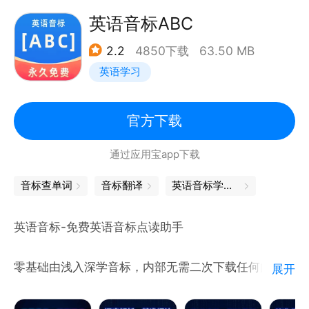
必备考点、考试趋势一查便知。
每日更新地道英语对话，带动口语、单词、语法、听
英语音标ABC
力、阅读等能力的全面提升。
——听力训练
2.2
4850下载
63.50 MB
简单方便的翻译查词服务，家长可用来教孩子学英语，
收录外研社、考试真题等10万+权威听力资源，英美发
英语学习
英文发音练习，跟外国人沟通聊天，出国旅游翻译。
音地道纯正，多场景听力练习。
语音识别精准，出国旅游与外国人轻松对话，实时翻
译，翻译灵敏堪比同声传译。
官方下载
新增英语每日一句，每天一个句子，名师真人发音地道
无论您是想提高英语口语、丢掉字幕看英剧美剧、出国
讲解，提供一对一纠音服务。
通过应用宝app下载
旅游飙英文，还是想在KTV里HOLD住全场唱纯正英文
歌曲，用中英互译，我们一起学英语！让我们的英语流
音标查单词
音标翻译
英语音标学习软件
很感谢您的使用，如有相关反馈建议，请随时联系我
利说出来！
们：
英语音标-免费英语音标点读助手
客服电话：400-677-5005
零基础由浅入深学音标，内部无需二次下载任何内容，
展开
一次下载终身使用