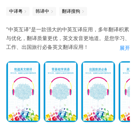
支持拍照翻译、图片翻译、取词翻译、语音翻译、语音
中译粤
韩译中
翻译搜狗
录入翻译，中文日语英语法语西班牙语多语言翻译。
“中英互译”是一款强大的中英互译应用，多年翻译积累
——离线下载
与优化，翻译质量更优，英文发音更地道。是您学习、
支持多种词典词库离线下载，离线查询离线翻译，不连
工作、出国旅行必备英文翻译应用！
展开
网也能学习；
简单方便的英文翻译服务，丰富的英语学习资料，双语
资讯，阅读、听力、口语、词汇、考试、作文、笑话、
——多身份定制
故事八个频道任您学习，地道美式英语，地道英式英
覆盖高中、四六级、考研、雅思、托福多身份，支持个
语，听力练习，双语阅读，双语故事，双语笑话，英语
性化定制，一键同步学习计划，听说读写专项练习，智
四六级考试题，单词学习，每日一句，音标学习，口语
能背单词，提高记忆效率。
练习应有尽有；
完整收录学习型牛津词典等权威翻译词典，海量英汉、
——真题助手
汉英词汇和例句，满足商务英语、四六级、考研、
高考、四六级、考研历届真题试卷全覆盖，名师在线专
GRE、托福、雅思、初中、高中、小学等语言翻译学习
业讲解，大数据分析考试试卷，单词频率、常考解释、
需求。