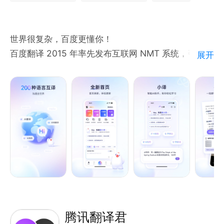
· 内置四六级、初高中等真题题库，适配练习和模考需
求
世界很复杂，百度更懂你！
【10亿+用户的专业选择】
百度翻译 2015 年率先发布互联网 NMT 系统，引领机
展开
· 网易有道深耕教育科技与语言学习领域20年，推出国
器翻译进入该时代，译文自然流畅、质量大幅提升，获
内首个教育领域大模型「子曰」大模型，翻译质量位居
国家科技进步二等奖等，经优化后文本、拍照等翻译均
全球前列
升级，现支持 200 种语言互译。
· 2023-2025连续3年获评【Quest Mobile行业用户
主要功能含 AI 大模型翻译（获取优质译文，更有多情
规模NO.1】
景下的扩展译法、重点词汇在特定情景的释义讲解，从
译到会，一步到位）、度小译词典（收录权威牛津、柯
林斯词典，累积覆盖2100万词条，更有海量双语例
句、视频讲解、同反义词、词根词缀等等服词典资
源）、拍照翻译（支持拍照、涂抹、AR三种模式，覆
盖中、英、日、韩、法等20种热门语言）、语音翻译
（实时语音翻译，支持中、英、日等21种热门语言的
腾讯翻译君