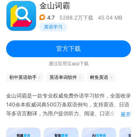
金山词霸
语 、俄语、塞尔维亚语（西里尔字母）、塞尔维亚语
（拉丁字母）、斯洛伐克语、斯洛文尼亚语、西班牙
4.7
5288.2万下载
45.04 MB
语、瑞典语、塔希提语、泰语、土耳其语、乌克兰语、
英语学习
乌尔都语、越南语、威尔士语与尤卡坦玛雅语。
官方下载
微软翻译使用*新的人工智能翻译技术，该技术还使用
在众多微软产品中，如 Office、Bing、Skype、
通过应用宝app下载
Internet Explorer。以及合作公司产品中， 如
初中英语助手
英语单词软件
树鱼英语
Twitter、Yelp、eBay、微信等。
金山词霸是一款专业权威免费外语学习软件，全面收录
位置许可：我们仅将使用您的位置为您显示会话发生的
140余本权威词典500万条双语例句，支持英语、日语
地点。我们将在您的会话历史记录中显示该地点信息。
等多语言翻译，为用户提供听力、阅读、口语全方位英
展开
语学习训练，是受欢迎的词典翻译英语学习工具之一。
*某些功能不支持所有语言。