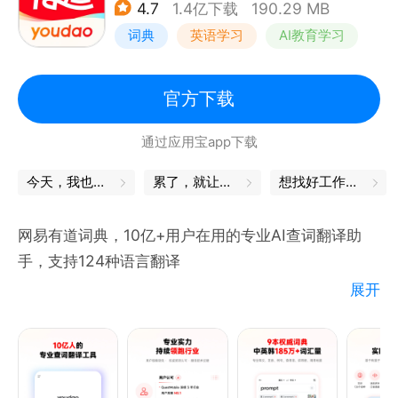
4.7
1.4亿下载
190.29 MB
时翻译。
词典
英语学习
AI教育学习
同传翻译：流式语音识别，随说随译。
拍照翻译：强大的OCR摄像头取词和拍照翻译功能，
一拍即译，无需手动输入便可快速翻译英语、日语等多
官方下载
种语言，满足出国翻译、旅行翻译、旅游购物翻译、英
通过应用宝app下载
语学习翻译等需求。
文本翻译：输入文本即可翻译，支持107种语言翻译。
今天，我也是勇敢的打工人
累了，就让身体出去放松一下
想找好工作？试试这款APP
表情翻译：逗趣的表情翻译，让翻译更有趣。
网易有道词典，10亿+用户在用的专业AI查词翻译助
手，支持124种语言翻译
展开
【权威词典，专业查词发音】
· 收录《全新牛津词典》《韦氏大学英语词典》《柯林
斯高级英汉双解大词典》等9本中英韩权威词典，覆盖
185万+词汇