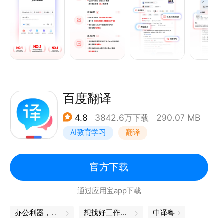
· 内置经济、金融、医学、数学、物理、化学六大专业
术语库
· 提供专业释义、地道发音、双语例句等查询能力
【办公学习全场景AI翻译】
· AI同传：支持124个语种实时翻译，适配多种口音和
语速。会后保存原文译文，生成AI纪要和脑图
百度翻译
· 文档翻译：内置百万级专业术语量，1:1保留原文排版
4.8
3842.6万下载
290.07 MB
· 支持拍照和实景AR翻译、文本翻译、对话翻译
AI教育学习
翻译
【个性化单词本，背单词更高效】
· 可自定义词书，收藏生词、易错词等
官方下载
· 内置四六级、考研、雅思、托福、初高中等丰富词库
通过应用宝app下载
【真题题库，备考更有针对性】
办公利器，让工作更轻松
想找好工作？试试这款APP
中译粤