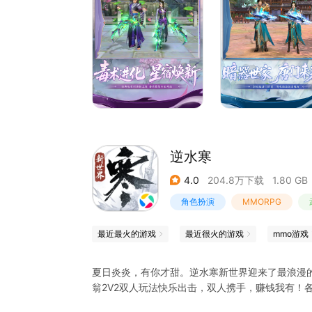
冒险！
《天龙八部手游》由金庸正版授权，《天龙八部》
戏以Unity引擎打造真实3D视觉盛宴，再现聚贤
朱、王语嫣等英雄角色指点传世神功。经典门派，
还有行酒令、运镖、凤凰古城、帮会擂台等快意帮
呈现金庸笔下宏大的天龙江湖！
---游戏特色---
【毒术进化 星宿推新】
逆水寒
星宿门派焕新上线，毒系技能全面升级，千毒淬炼
4.0
204.8万下载
1.80 GB
【暗器世家 唐门来袭】
轻松版唐门强势登场，弩机箭矢一招制敌，暗器纷
角色扮演
MMORPG
【雪原探宝 灵泉赐福】
最近最火的游戏
最近很火的游戏
mmo游戏
银皑雪原踏冰寻宝，冰封秘境奇遇连连，灵泉再祈
夏日炎炎，有你才甜。逆水寒新世界迎来了最浪漫
【种瓜得瓜 乐享丰收】
翁2V2双人玩法快乐出击，双人携手，赚钱我有！
盛夏瓜田欢乐栽种，呼朋引伴互助浇灌，瓜熟蒂落