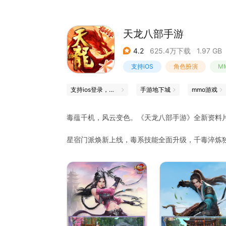
天龙八部手游
4.2
625.4万下载
1.97 GB
支持iOS
角色扮演
M
支持ios登录，畅玩ios服
手游地下城
mmo游戏
毒蕴千机，风云变色。《天龙八部手游》全新资料片
星宿门派焕新上线，毒系技能全面升级，千毒淬炼
一招制敌，暗器纷飞势如破竹，纵横沙场所向披靡
玄妙运势伴你同行；盛夏瓜田欢乐栽种，呼朋引伴
提升至湘君灵，炼魂开启潜能无限，龙纹满级开放
随，累积五日达成心愿，老友归来白狮红凤任君挑
集师徒、结拜、家园、帮会，真实定位等社交玩法
及的有爱江湖！还有华美时装、酷炫坐骑、百变发