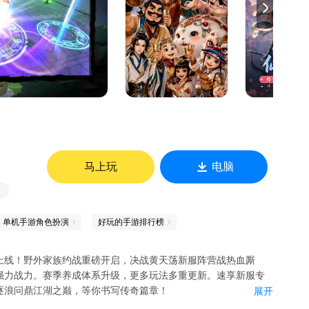
马上玩
电脑
单机手游角色扮演
好玩的手游排行榜
上线！野外家族约战重磅开启，决战黄天荡新服阵营战热血厮
强力战力。赛季养成体系升级，更多玩法多重更新。速享新服专
逐浪问鼎江湖之巅，等你书写传奇篇章！
展开