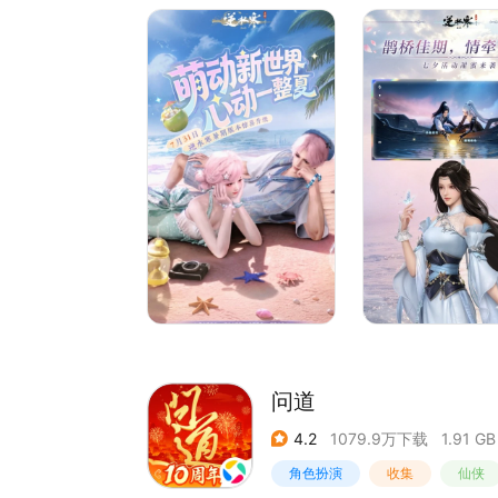
【武魂蜕变 龙纹启灵】
问道
4.2
1079.9万下载
1.91 GB
角色扮演
收集
仙侠