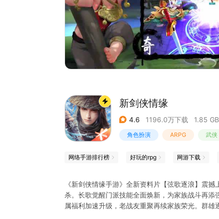
新剑侠情缘
4.6
1196.0万下载
1.85 GB
角色扮演
ARPG
武侠
剑侠情缘
网络手游排行榜
好玩的rpg
网游下载
《新剑侠情缘手游》全新资料片【弦歌逐浪】震撼
杀。长歌觉醒门派技能全面焕新，为家族战斗再添
属福利加速升级，老战友重聚再续家族荣光。群雄