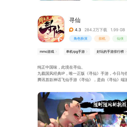
寻仙
4.3
284.2万下载
1.99 GB
角色扮演
挂机
仙侠
mmo游戏
单机rpg手游
好玩的手游排行榜
纯正中国味，此境在寻仙。
九载国风经典IP，唯一正版《寻仙》手游，今日与
腾讯首款神话飞仙手游《寻仙》，是由《寻仙》端游
戏以纯正中国神话为蓝本，完美还原了瑰丽多彩、
法宝对战等，无不蕴含中国民间神话的文化底蕴。
作为《寻仙》唯一正版手游，游戏在还原端游经典
宠对战玩法、自由凌云飞行玩法，都将为你带来不