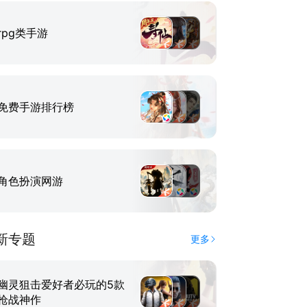
rpg类手游
免费手游排行榜
角色扮演网游
新专题
更多
幽灵狙击爱好者必玩的5款
枪战神作