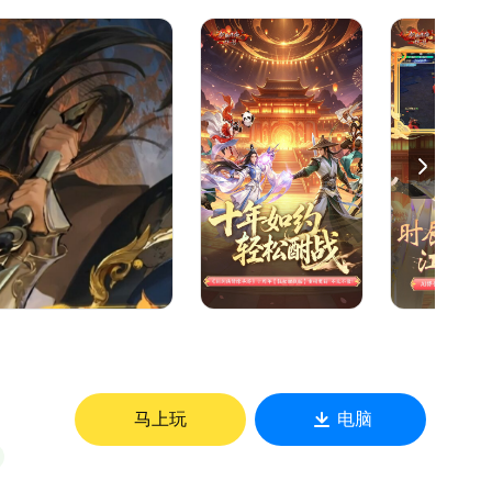
新，野外家族约战全新上线，重回2016家族战斗热血！
！
的集结号！
基金！
马上玩
电脑