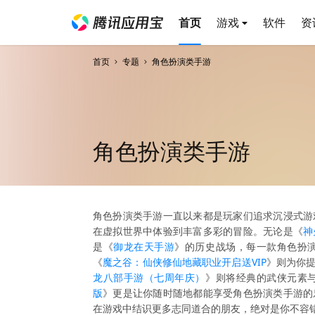
首页
游戏
软件
资
首页
专题
角色扮演类手游
角色扮演类手游
角色扮演类手游一直以来都是玩家们追求沉浸式游
在虚拟世界中体验到丰富多彩的冒险。无论是《
神
是《
御龙在天手游
》的历史战场，每一款角色扮
《
魔之谷：仙侠修仙地藏职业开启送VIP
》则为你
龙八部手游（七周年庆）
》则将经典的武侠元素
版
》更是让你随时随地都能享受角色扮演类手游的
在游戏中结识更多志同道合的朋友，绝对是你不容