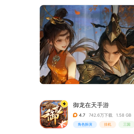
〓 本次更新 〓
【三军逐浪起，战歌响云霄】
《新剑侠情缘手游》全新资料片【弦歌逐浪】重磅更
【觉醒破长空，长歌震九霄】
一曲回鸣，世家崛起，长歌觉醒门派技能全面升级
【赛季烽烟起，问鼎新巅峰】
全新赛季养成体系升级，更多玩法多重更新！
【昔日领风骚，今朝再集结】
千位传奇家族领袖回归坐镇，当年的指挥发出今日
【家族集结令，荣耀再起航】
老战友重聚再续家族荣光，组建家族即享丰厚启动
御龙在天手游
4.7
742.6万下载
1.58 GB
角色扮演
挂机
三国
千人同屏