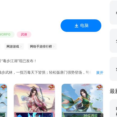
电脑
MORPG
武侠
网游游戏
网络手游排行榜
“毒步江湖”现已发布！
独步武林，一指万毒天下皆惧；轻松版唐门强势登场，弩机箭矢
展开
；银皑雪原踏冰寻宝，冰封秘境奇遇连连，灵泉再祈天赐福泽，
互助浇灌，瓜熟蒂落采摘兑换，丰收好礼乐享不停；轻松版武魂
启灵，养成精进战力跃升；骑术秘闻重现江湖，每日在线好礼相
最
选。
为一体，游戏内外亲密互动，《天龙八部手游》给你一个触手可
色、海量幻化、百态武林等丰富玩法，待你开启属于自己的武侠