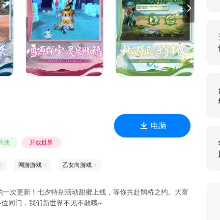
端游原班人马倾心打造，完美传承端游核心特色与经典玩法。游
庄、珍珑棋局、琅嬛福地等知名场景，更有乔峰、段誉、虚竹、阿
远攻近战、刺客治疗各具特色，珍兽神器、装备打造玩法丰富，
派玩法，营造出一个荡气回肠、快意恩仇的热血武侠世界，完美
独步武林，一指万毒天下皆惧
电脑
飞势如破竹，纵横沙场所向披靡
武侠
开放世界
网游游戏
乙女向游戏
天赐福泽，玄妙运势伴你同行
的一次更新！七夕特别活动甜蜜上线，等你共赴鹊桥之约。大富
各位同门，我们新世界不见不散哦~
采摘兑换，丰收好礼乐享不停