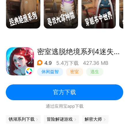
世界
这时，一只会说话的猫从天而降，自称是书的世界的维
护者，可以带着明天找到明月
然而，书的世界里开始接二连三地出现异变，一人一猫
被困在书的世界里，在不同的故事间跳跃穿梭
破解开一个个谜题后，能迎来故事的终结吗？
密室逃脱绝境系列4迷失森林
4.9
5.4万下载
427.36 MB
休闲益智
密室
逃生
密室逃脱
官方下载
通过应用宝app下载
锈湖系列下载
冒险解谜游戏
解密大师