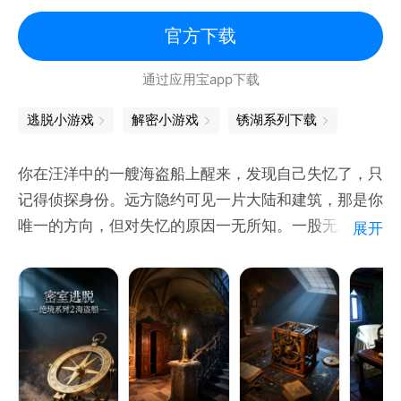
破解未知的谜题及有趣的小游戏；
密室逃脱
......
官方下载
通过应用宝app下载
特色：
【新颖剧情】
逃脱小游戏
解密小游戏
锈湖系列下载
全局设定创意十足，故事构思细致，人物内心情绪刻画
入微，每次治疗都是独立的思考，越玩越上头，趣味逐
你在汪洋中的一艘海盗船上醒来，发现自己失忆了，只
步增加，巅峰之外更巅峰，开放式结局，真相到底是
记得侦探身份。远方隐约可见一片大陆和建筑，那是你
何。
唯一的方向，但对失忆的原因一无所知。一股无形的力
展开
量似乎在阻止你登陆。然而，一个神秘女孩的身影偶尔
【互动对话】
出现，为你指引道路，似乎想帮你找回记忆。
通过对话了解病人情况，不同的选择将影响着治疗结
你模糊地感到，这片大陆的命运与你息息相关，一件至
关重要的事等待你去完成。但阻碍重重：复杂的谜题步
步设卡，险恶的事件不断发生。找回记忆，揭开这片大