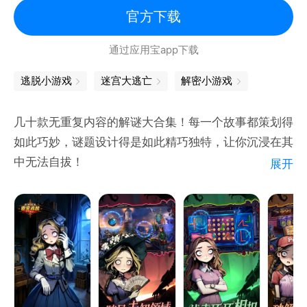
官方下载
通过应用宝app下载
逃脱小游戏
迷宫大逃亡
解密小游戏
几十款无重复内容的解谜大合集！每一个故事都策划得
如此巧妙，谜题设计得是如此精巧独特，让你沉浸在其
中无法自拔！
展开
在游戏里，你将变换成不同的身份，去破除诅咒、去阻
止恶灵、去驯服巨魔......还将在众多魔幻的异世界来回
穿梭，感受不一样的气氛和环境，神秘而又浪漫，刺激
而又惊险。
【精巧独特解谜设计，智力脑洞格局打开】
每一处解谜都十分有趣，需要不断的思考，敏锐的洞察
力，甚至可以不按常理出牌，点燃大脑解谜细胞，抓住