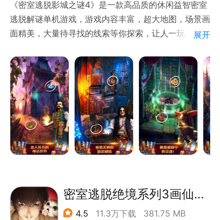
《密室逃脱影城之谜4》是一款高品质的休闲益智密室
逃脱解谜单机游戏，游戏内容丰富，超大地图，场景画
面精美，大量待寻找的线索等你探索，让人一玩就停不
展开
下来！
故事开始于一场在被遗忘的、受到不死巫师统治的山村
中，解开巫师秘密的神秘冒险。
灵感来自真实的斯拉夫民族的传说！探索一个受到魔法
施咒的世界，那里充满了小魔鬼、幽灵、魔法动物和其
他来自东欧民间精灵故事中的神秘生物。您自己选择游
戏剧情的走向！您将做出的决定将会影响主人公的命运
和故事的结局。
密室逃脱绝境系列3画仙奇缘
4.5
11.3万下载
381.75 MB