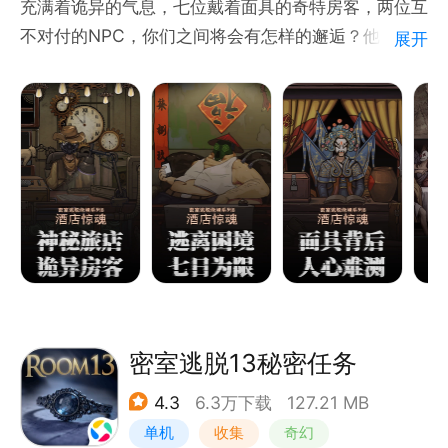
充满着诡异的气息，七位戴着面具的奇特房客，两位互
和未来的线索，都是解开谜题的关键。最终，是成为记
不对付的NPC，你们之间将会有怎样的邂逅？他们身
展开
忆的囚徒，还是大陆的救世主？由你决定！
上又隐藏着怎样的秘密？
你需要逃离这个阴气重重的旅社，从现在开始，七日为
限，找到证明你无罪的证据，在第八日接受审判，否则
你将永远被囚禁此，永无天日......
你会为了自己的“逃脱”而采取特殊手段，还是终将把心
中之“道”当成自己的信仰？
指挥和阻挠，谎言和现实之间隔着多少面具？
哪一个才是正确的抉择？现实真的如你所闻所见吗？
切记：不以无罪为有罪——
“7日逃离计划”，正式开启。
密室逃脱13秘密任务
游戏玩法：
4.3
6.3万下载
127.21 MB
与NPC交谈互动，交易，回答问题获得成就；
单机
收集
奇幻
完成解谜获得钥匙，逃离房间，寻找新线索；