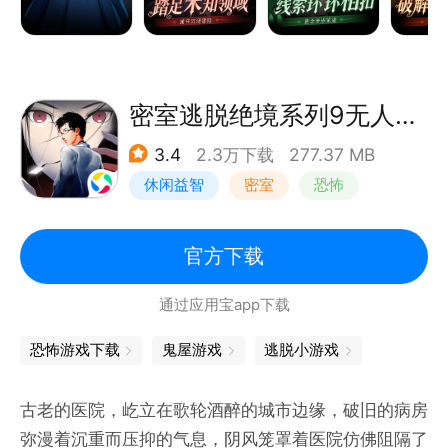
细微的地方，大胆的尝试，就会有意想不到的组合惊
喜！都还有额外小游戏玩法助攻，都3202年啦！解谜
方式灵活多变，再也不单一！
【引人入胜剧情内容，揭开掩埋神秘真相】
密室逃脱绝境系列9无人医院
几十个故事均是全新编撰，跌宕起伏但绝不狗血，体验
3.4
2.3万下载
277.37 MB
感超丰富，带入感绝绝子；情节和线索之间环环相扣，
休闲益智
密室
恐怖
答案层层浮出水面。
【画风精美动作流畅，3D风格实感超强】
密室逃脱
出色精美CG动画和场景画面融合自然无BUG，人物建
官方下载
筑等精雕细琢，细致入微。
通过应用宝app下载
【签到福利领取不停，解锁成就获得奖励】
超值福利免费获取，诚心诚意让你在故事里顺利探索，
恐怖游戏下载
鬼屋游戏
逃脱小游戏
帮助他人，造就自我；设置解锁成就奖励机制，满满目
标感。
古老的医院，屹立在歌轮酒醉的城市边缘，破旧的病房
弥漫着沉重而压抑的气息，阴风笼罩着医院仿佛阻隔了