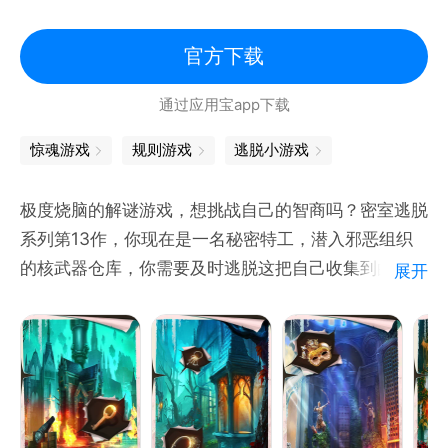
在其他房间中完成房客请求；
密室逃脱
收集照片和日记，解锁额外成就；
官方下载
“收集徽章”任务；
通过应用宝app下载
选择合适的剧情走向，帮助逃离；
......
惊魂游戏
规则游戏
逃脱小游戏
游戏特色：
极度烧脑的解谜游戏，想挑战自己的智商吗？密室逃脱
【惊艳之作！好评如潮】
系列第13作，你现在是一名秘密特工，潜入邪恶组织
百万级下载作品超上头！玩过了都赞赏有加！画风独
的核武器仓库，你需要及时逃脱这把自己收集到的信息
展开
特，融合国风、日系、朋克多种元素，眼前一亮，绝无
传送出去。你要做的就是细心观察，得到暗示，寻找隐
仅有；全局设定充满魅力富有内涵，玩家投入真情实
藏道具，探索逃离的方法，最终逃离密室。游戏看似简
单，但是会让人欲罢不能。开动你的脑筋，把全部谜题
解开，帮助主人公成功逃脱吧！