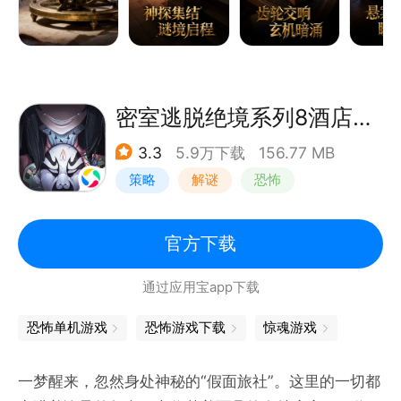
陆尘封的过去，成为你此行的使命！
-谜团待解
失忆的根源是什么？诡异事件发生时，你在何处？那些
神秘人物是谁？寻找答案！
密室逃脱绝境系列8酒店惊魂
3.3
5.9万下载
156.77 MB
-探索解密地图
策略
解谜
恐怖
穿梭于多样的神秘场景中，与环境互动，解开丰富的谜
题和小游戏。
密室逃脱
官方下载
-破解烧脑难题
通过应用宝app下载
每个角落都布满精心设计的难题，等待你用智慧去征
服。
恐怖单机游戏
恐怖游戏下载
惊魂游戏
-追寻隐秘线索
一梦醒来，忽然身处神秘的“假面旅社”。这里的一切都
跟随神秘笔记的指引，搜寻隐藏的物品。你的记忆碎片