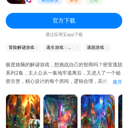
角色扮演
解谜
恐怖
密室逃脱
官方下载
通过应用宝app下载
冒险解谜游戏
逃生游戏：让你感受到生死攸关的刺激
逃脱游戏
极度烧脑的解谜游戏，想挑战自己的智商吗？密室逃脱
系列2集，主人公从一集地牢逃离后，又进入了一个秘
密古堡，精心设计的每个房间，逻辑合理，高难度挑战
展开
你的智力！能顺利拿到钥匙吗？听说有人花了一天时间
都没通关，不行你来试试，和朋友们一起挑战吧！