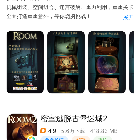
机械组装、空间组合、迷宫破解、重力利用，重重关卡
全面打造重重意外，等你烧脑挑战！
展开
精巧设计 奇妙连连
奇特钥匙、荧光手印、大小齿轮、透视面板，处处细节
暗藏隐秘线索，精巧机关带你走进神奇的机械世界！
悬疑剧情 环环相扣
昏暗房间、片段回放、惊悚音乐、隐秘信件，种种元素
串成悬疑篇章，惊悚剧情带你踏上惊奇的冒险之旅！
3D特效 深度沉浸
浩瀚星空、逼真光影、立体空间、视线错觉，全方位
密室逃脱古堡迷城2
3D效果让你深度沉浸，身临其境！
4.9
5.6万下载
418.83 MB