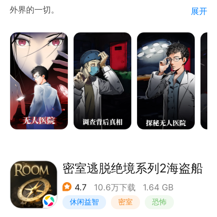
外界的一切。
展开
心理医生叶修拥有进出他人潜意识的能力。多年前父母
莫名丧失意识并死亡，多次鉴定却无迹可寻其原因，本
以为只能当做一场意外，却在一次治疗中偶然发现了端
倪，此等情况不再是个例。
不断有人被剥夺生的意志，如同行尸走肉，虽生犹死。
似乎所有的真相都将随丧失意识的病人就此掩埋。为了
弄清真相创办医院，叶修在治疗病人的同时，也将一步
步揭开真相的面纱......
玩法：
安排个人日程活动，提升个人能力；
密室逃脱绝境系列2海盗船
选择合适的对话选项，提高病人意识值；
4.7
10.6万下载
1.64 GB
搜查道具线索，完成解谜获取有用信息；
休闲益智
密室
恐怖
成就收集，寻找变形物；