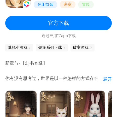
休闲益智
密室
冒险
密室逃脱
官方下载
通过应用宝app下载
逃脱小游戏
锈湖系列下载
破案游戏
新章节-【幻书奇缘】
你有没有思考过，世界是以一种怎样的方式存在的？
展开
在脱离了我们的意识之外，外部的物质真的存在吗？还
是只是我们的大脑虚构出的一场幻境？
【故事剧情】
少年明天在姐姐明月失踪后，来到了一个完全属于书的