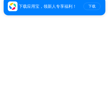
乐、运动等跨领域科普知识，用趣味保护孩子的想象
下载应用宝，领新人专享福利！
下载
力，激活孩子的创造力，并通过培养孩子的编程能力、
思维能力、自主能力、问题解决能力、创新能力以及信
息科技素养，陪伴孩子走好成长的关键一步。
【专业编程团队：打造专属孩子的沉浸式体验】
火花编程
1. 为了让中国适龄孩子更好地接受编程教育，猿编程教
0.0
3.0万下载
197.08 MB
研团队精心设计内容，更符合中国孩子的认知、社交和
编程
情感发展。
2. 严选优质编程讲师，真人讲解+场景动画引导，辅助
孩子感知信息科技及跨领域素质培养。
官方下载
3. 操作结果实时反馈，激发孩子兴趣，让孩子更有成
通过应用宝app下载
就感。
4. 闭环提升+完善体系，助力编程思维提升，帮助孩子
西瓜编程
核桃编程下载
编程工具
学会多种操作的综合应用。