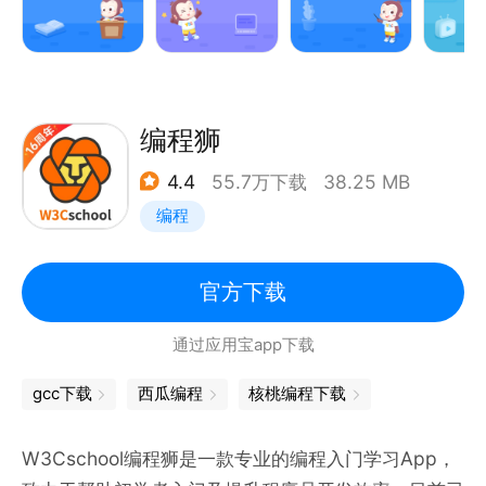
【内容体系全面】
内容的设计理念上将计算思维全面应用到了编程的各个
环节，更注重编程在不同领域的应用，在游戏、数据分
析、人工智能等专业领域，孩子能看到更多编程的神奇
应用。
编程狮
【体验模式多元】
4.4
55.7万下载
38.25 MB
采用双重结合的模式，同时配备丰富的拓展内容，充分
编程
考虑了不同孩子间的习惯差异。
【系统平台强大】
日常使用的IDE平台，通过新算法的帮助，在代码运行
官方下载
速度上实现了重大提升；我们通过后台监督平台，随时
通过应用宝app下载
发现有困难的孩子，并及时给予帮助，IM辅导工具实
现一对一的交流。
gcc下载
西瓜编程
核桃编程下载
【团队硬核实力】
专业编程团队，数万节内容经验沉淀，严选优质内容，
W3Cschool编程狮是一款专业的编程入门学习App，
个性化全程服务，帮助孩子更好地进行体验。