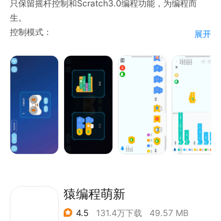
只保留摇杆控制和Scratch3.0编程功能，为编程而
敬请期待。
生。
控制模式：
展开
联系我们：
①通过选择摇杆类型，根据自己的需求编辑摇杆控制
如果您有任何疑问或者建议，欢迎联系我们手机编程
方式。
APP。
②保存自定义的控制模式。
微信2133688724
③用自己编辑好的控制模式操控设备。
邮箱2133688724@qq.com
编程模式：
①通过拖动Scratch积木块，编辑自己想要的程序。
②点击执行按钮，执行相应的程序来控制设备。
③将自己编辑的程序保存下来。
猿编程萌新
4.5
131.4万下载
49.57 MB