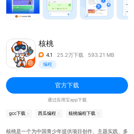
【Python题库】在练习中巩固，查缺补漏；
【在线编译】手机端写代码，随时随地轻松实践；
【碎片化学习】每天30分钟，碎片化时间想学就学。
也许你需要勾搭其他学习的小伙伴，一起来个思维碰
核桃
撞，或者寻求帮助，可以加我们的客服微信号加入相关
4.1
25.2万下载
593.21 MB
学习小组~
编程
● 客服微信号：bcshi666
● 电子邮箱：kefu@eeedong.com
官方下载
通过应用宝app下载
gcc下载
西瓜编程
核桃编程下载
核桃是一个为中国青少年提供项目创作、主题实践、多