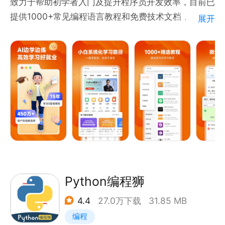
致力于帮助初学者入门及提升程序员开发效率，目前已
提供1000+常见编程语言教程和免费技术文档，涵盖
展开
前端开发/Python/Java/PHP等热门编程语言。学编
程，从这里开始！
主要功能介绍：
【海量教程】涵盖
HTML/Python/CSS/JavaScript/jQuery/C/PHP/Java/S
等编程语言，想学的这都有；
【编程微课】为初学者专门打造的游戏式学习课程，随
时随地，想学就学，0基础也能轻松入门;
【编程实战】真正实现在手机上也能敲代码做实战，边
学边练，在实战中提升编程技能；
Python编程狮
【编译工具】支持20+编程语言和编程工具，无需依靠
4.4
27.0万下载
31.85 MB
电脑设备和环境就可以进行代码编写和编译
编程
【题库大全】近1000份试题，覆盖多门编程语言，每