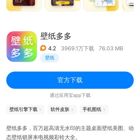
的你，好看不将就。
【品类丰富】风景动物，动漫游戏，美女明星，你想要
的都可以轻松找到。
【畅享多端】电脑端手机端互通，收藏心动的美，每个
壁纸多多
屏幕都不能平淡无奇。
4.2
3969.1万下载
76.03 MB
【沉浸体验】上下划屏切壁纸，一键在屏幕预览，享受
壁纸
全屏无死角视觉盛宴。
元气壁纸，让桌面更精彩，每天都有不一样的感觉
欢迎来撩官方QQ群 954460062
官方下载
通过应用宝app下载
壁纸引擎下载
软件皮肤
手机图纸
壁纸多多，百万超高清无水印的主题桌面壁纸美图、动
态壁纸锁屏来电视频彩铃大全。