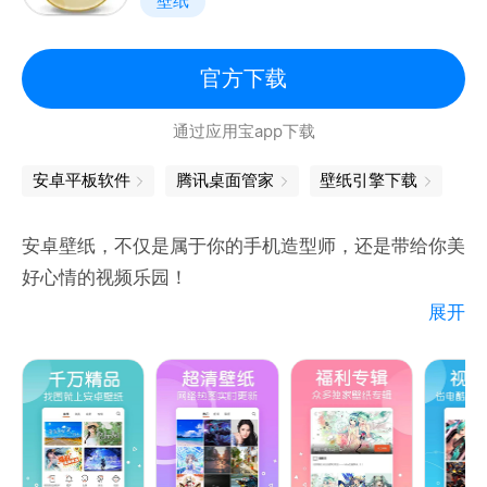
壁纸
就此与众不同。
【本地视频DIY】
您还可以上传本地视频，轻松一键，就能把自己喜欢的
官方下载
视频制作为动态桌面，定制专属动态壁纸。
通过应用宝app下载
【来电视频】
将喜欢的视频设为手机来电视频，设置自己专属的个性
安卓平板软件
腾讯桌面管家
壁纸引擎下载
手机来电。
【精选热门分类】
安卓壁纸，不仅是属于你的手机造型师，还是带给你美
炫酷跑马灯、情侣分屏壁纸、唯美治愈系风景壁纸、个
好心情的视频乐园！
性文字壁纸、专属姓氏壁纸、卡通动漫壁纸、游戏动态
展开
壁纸、影视人物壁纸、液态壁纸等。
百万高清壁纸，同步时下热点；
新鲜网络视频，乐享快乐时光；
智能趣味锁屏，惊艳视觉效果；
超酷动态壁纸，百种动画特效；
个性时尚铃声，一秒成为焦点。