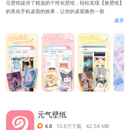
元壁纸提供了精选的个性化壁纸，轻松实现【换壁纸】
全站搜索，网罗美化资源；
的美化手机桌面的效果，让你的桌面焕然一新
评论互动，壁纸大有聊头；
展开
在线收藏，简单更省流量。
元气壁纸
联系我们：support@adesk.com
1. 支持【动态壁纸】和【静态壁纸】，海量壁纸每日更
新浪微博：安卓壁纸
新，完美适配高清大屏
微信公众号：安卓壁纸（androideskb_bizhi）
2. 精挑【高清无水印】大图，美图清晰不打折
3. 甄选【热门小视频】资源，快让手机炫起来
4. 定制【桌面主题】专属搭配，一键设置同款风格壁
纸和图标
5. 支持【壁纸搜索】功能，内容多多轻松搜索
游戏资讯
元气壁纸
4.8
13.6万下载
42.58 MB
承包一池小鱼塘，宠粉儿小福利