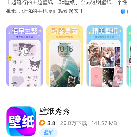
上超流行的主题壁纸、3d壁纸、全局透明壁纸、个性
求我们删除该作品或者断开连接。
壁纸，让你的手机桌面舞动起来！
展开
woniu101@yunsiya.com
全网超流行的动态壁纸主题，轻松一键设置！
动态壁纸、动态锁屏、透明主题、动态壁纸DIY…诸多
功能，让你的手机桌面舞动起来。
【动态桌面】
把网上流行的短视频做成动态壁纸，简单操作即可制作
专属个性高清视频桌面。
【海量资源】
动态壁纸App搜集了全网超火超流行的短视频，娱乐明
壁纸秀秀
星、网红小姐姐、风景名胜、卡通动漫人物、情侣壁
3.8
26.0万下载
141.57 MB
纸、萌宠动物等，视频多多，福利多多，给你更多的选
壁纸
择；