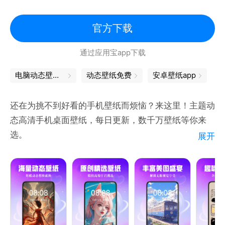
【一键设置】
官方下载
一键操作，直接下载动态壁纸到本地，设置成动态壁纸
通过应用宝app下载
桌面。界面简洁清爽，操作简单方便。
电脑动态壁纸软件
动态壁纸免费
安卓壁纸app
【每天更新】
网络流行动态壁纸，每天更新10000+，让你每天都有
还在为挑不到好看的手机壁纸而烦恼？来这里！主题动
不一样的感觉，换一款属于自己的视频桌面。
态高清手机桌面壁纸，每日更新，数千万壁纸等你来
选。
展开
内容来源于用户上传，如果您是某项作品的权利人或您
【壁纸大全】热门壁纸、抖音壁纸、高清壁纸、极简
发现某项内容侵犯了您的权利，您可以通过上述联系邮
风、动态炫酷、情侣壁纸、清新可爱、宠物壁纸、个性
箱向我们提交书面通知，要求我们删除该作品，或者屏
壁纸秀全都有
蔽、断开该内容的链接，通知书需权利人亲笔签名，若
【精选壁纸】每一个壁纸都有我们精心挑选，只为你的
为单位则需加盖单位公章。
喜欢
【联系邮箱】：hfzxsk@shenyanxiyan.com
【神图壁纸】海量神图壁纸，超火的网络神图、搞笑壁