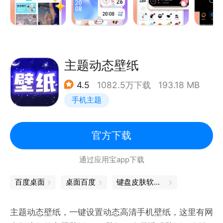
手机桌面添加音乐语音、炫酷时钟，偶像照片，文字图
片，倒计时，纪念日等等，根据自己的想法自由组合设
计。
【灵动小岛，时尚灵活】
巧妙的将手机前置相机挖孔位置利用起来，配合通知消
主题动态壁纸
息，辅之以灵动动画，使其看起来不再单调。
4.5
1082.5万下载
193.18 MB
【聊天皮肤，动态透明】
手机主题
手机没有自带透明壁纸功能也不用愁了，聊天时透明背
景真的很有氛围感哦。还可以自定义本地照片设为透明
主题。
官方下载
【心情图片，个性诠释】
通过应用宝app下载
不管你的心情是快乐还是悲伤的，都能完全找到可以表
达你心情的图片，完美诠释你心情的秘密花园。
百度桌面
桌面百度
键盘皮肤软件下载
【联系邮箱】
内容来源于用户上传，如果您是某项作品的权利人或您
主题动态壁纸，一键设置动态高清手机壁纸，这里有网
发现某项内容侵犯了您的权利，您可以通过下述邮箱要