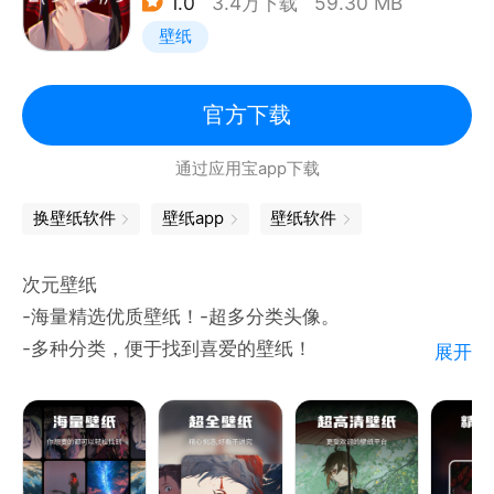
1.0
3.4万下载
59.30 MB
壁纸
个性组件
拥有丰富的个性化组件，包括时钟、日历、天气等，支
持自定义设置，让您的手机界面更加独特，充满个性。
官方下载
通过应用宝app下载
动漫头像
汇聚大量热门动漫角色头像，让您轻松挑选心仪的头
换壁纸软件
壁纸app
壁纸软件
像，展现您的动漫迷身份。
次元壁纸
充电动画
-海量精选优质壁纸！-超多分类头像。
提供多种创意充电动画，让您的手机在充电时也能展现
-多种分类，便于找到喜爱的壁纸！
展开
个性，为您的充电时光增添乐趣。
-宫格切图，手绘壁纸，头像制作等功能供你创作！
AI壁纸
采用先进的AI技术，根据您的喜好和浏览记录，智能推
荐适合您的壁纸，让您的选择更加便捷、精准。