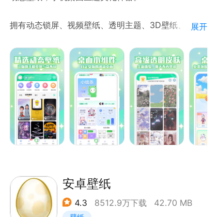
拥有动态锁屏、视频壁纸、透明主题、3D壁纸、动态
展开
壁纸制作、炫酷来电秀等诸多创意功能于一身的手机壁
纸软件；汇集网络优质内容的壁纸大全app。内容多
多，壁纸多多！
特色功能：
【高清动态锁屏】
抖音热门壁纸、网红壁纸、热门网络短视频应有尽有，
你喜欢的都能设为桌面锁屏。
【3D壁纸】
随着手机重力感应而变动的3D特效桌面，画质超清，
给你不一样的视觉体验。
安卓壁纸
【透明主题】
4.3
8512.9万下载
42.70 MB
透明的桌面主题，极具创意的视频桌面玩法，手机桌面