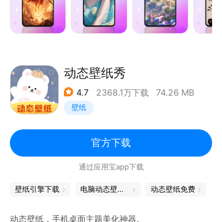
纸、热门壁纸，手机锁屏想换就换
【高清不糊无水印】8k、4k百万超高清壁纸大全，拥
有全屏壁纸不留空白，让美不能糊，美的全面
【定制壁纸】相册自定义壁纸，定制专属自己的壁纸
【实用简单易操作】页面简约、操作简单，轻松上手！
动态壁纸秀
【亮点来了】我们还专门加上来电秀，来电视频铃声，
4.7
2368.1万下载
74.26 MB
一个软件享受两份快乐，让你的来电与众不同
壁纸
不管是叫壁纸、墙纸、锁屏还是贴纸，在这里我们都能
不用做选择，不用各种搜索，轻松获得:在这里各式各
样，各有千秋总有一款你会喜欢;在这里，别人有的，
官方下载
我们也得有;享受视觉盛宴，想换就换，来壁纸秀秀，
通过应用宝app下载
拥有一整个壁纸库，来定制专属于你手机的壁纸。
小编自己也在用的壁纸app~
壁纸引擎下载
电脑动态壁纸软件
动态壁纸免费
如遇任何问题可联系客服小姐姐答疑解惑哦~
动态壁纸，手机桌面主题美化神器。