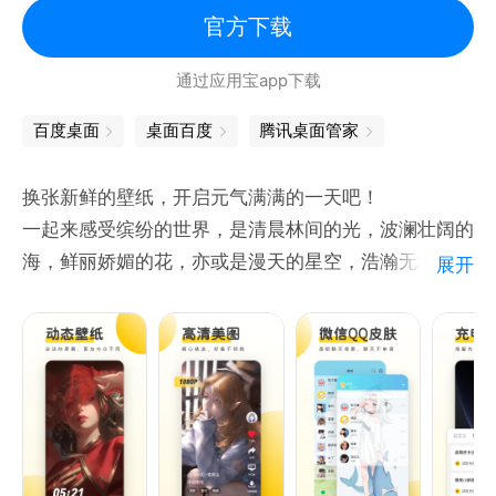
官方下载
通过应用宝app下载
百度桌面
桌面百度
腾讯桌面管家
换张新鲜的壁纸，开启元气满满的一天吧！
一起来感受缤纷的世界，是清晨林间的光，波澜壮阔的
海，鲜丽娇媚的花，亦或是漫天的星空，浩瀚无垠的宇
展开
宙。
一起来走近你喜欢的ta，是熟悉的动漫人物、满心欢喜
的爱豆，心动的男神女神，亦或是治愈的萌宠，炫酷的
游戏角色。
【动态壁纸】超赞超酷炫的动态壁纸，会动的屏幕，让
你的手机与众不同。
【高清美图】精选1080P超清壁纸，用心满足高要求