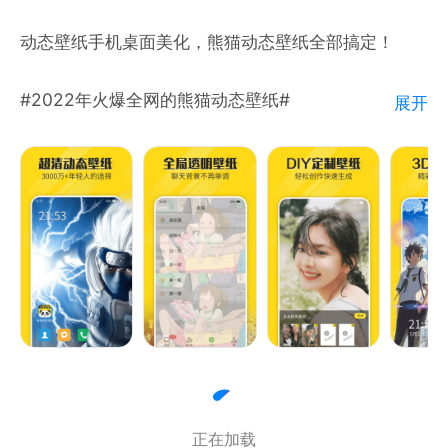
动态壁纸手机桌面美化，熊猫动态壁纸全部搞定！
#2022年火爆全网的熊猫动态壁纸#
展开
========功能介绍========
【动态壁纸】
全部 #免费高清# 下载！
熊猫精选4k超高清的视频壁纸，涵盖动漫、风景、炫
酷视觉、跑马灯边缘闪光、姓氏壁纸等多个类型！
【充电提示音】
#充电动画#拔电动画#你想要的，全部都有！
设置充电提示音/动画只要1分钟，提供超多搞笑语音
正在加载
包，还支持自定义配置哦！快来体验下吧~