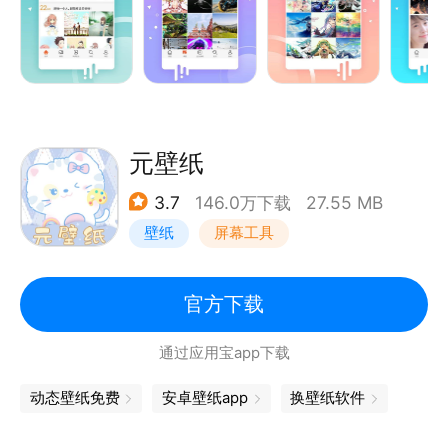
安卓壁纸，不同于火萤视频壁纸和魔秀桌面，她不仅有
如梦幻海洋的视频壁纸，而且各种大片一样的美图应有
尽有。
无论是如画的风景类，还是明星动漫类，都有热爱壁纸
的小编负责搜寻，是当之无愧的壁纸大全。
元壁纸
除了壁纸和视频壁纸，安卓壁纸中特有的动态壁纸，一
3.7
146.0万下载
27.55 MB
定不会让你失望，各种特效，让手机瞬间炫酷起来。
壁纸
屏幕工具
不仅能瞬间改变你的桌面和锁屏，而且海量的壁纸多
多、动态壁纸、视频壁纸、搞怪铃声多多、微信头像，
搞笑的QQ表情都唾手可得！
官方下载
通过应用宝app下载
特色功能：
主题壁纸，每日精选套图;
动态壁纸免费
安卓壁纸app
换壁纸软件
乐趣视频，精彩随处可见；
一键设置，自动匹配屏幕；