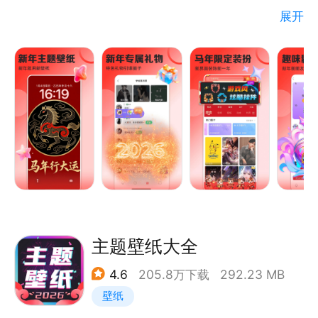
展开
·超高清无水印壁纸美图——>全面屏也能享受无损视觉盛
宴，让你的手机桌面与众不同，炫爆好友圈！
·主题套图分类齐全——>文字星座、热门IP、二次元、卡
通动漫、情侣头像、明星爱豆、超炫风景、个性简
约……应有尽有！
·动态壁纸锁屏随心换——>海量动态壁纸锁屏，轻松一键
设置！无论是可爱炫酷，还是伤感文学，你想要的来电
视频彩铃，这里都有！
主题壁纸大全
·个性装扮拉风有面儿——>壁纸多多主题皮肤，让你的手
4.6
205.8万下载
292.23 MB
机装扮焕然一新！还有更多礼物、入场特效、聊天气
壁纸
泡、头像挂件，多多小店即刻获取！