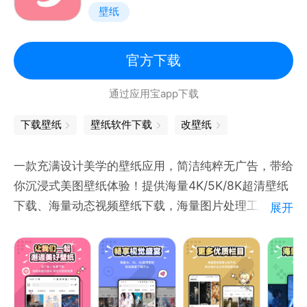
壁纸
元壁纸中内置了许多精选的个性化壁纸，只需立即下载
使用即可装饰你的个性化桌面
官方下载
通过应用宝app下载
下载壁纸
壁纸软件下载
改壁纸
一款充满设计美学的壁纸应用，简洁纯粹无广告，带给
你沉浸式美图壁纸体验！提供海量4K/5K/8K超清壁纸
下载、海量动态视频壁纸下载，海量图片处理工具使
展开
用、支持一键换壁纸/定时换壁纸功能，专注提供海量
丰富精美壁纸，提供日签壁纸、精选图集，主题壁纸，
壁纸排行榜等核心内容栏目，壁纸类目齐全，涵盖二次
元，PIXIV，插画，唯美场景，美女、风景等主题壁纸
内容。带给你邂逅美好壁纸的乐趣！