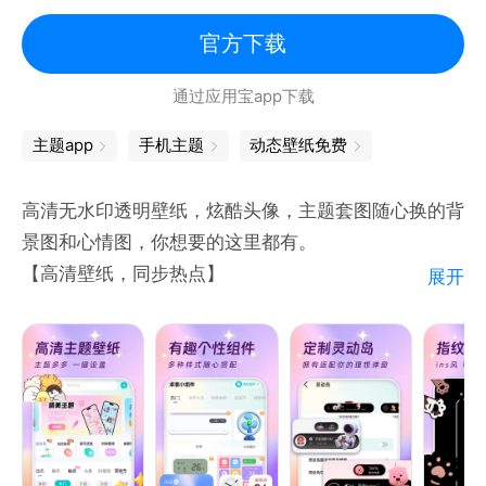
·创建圈子尽情嗨聊——>加入兴趣相投的圈子，跟圈友们
官方下载
畅所欲言吧！精美礼物送给心仪的她/他，拉近彼此距
通过应用宝app下载
离。
主题app
手机主题
动态壁纸免费
·支持原创设计师入驻——>尽情发挥创意，制作个性化壁
纸or视频，装扮你的桌面，还可获得丰厚奖励哦！
高清无水印透明壁纸，炫酷头像，主题套图随心换的背
景图和心情图，你想要的这里都有。
超拉风超酷炫动态主题壁纸，高清无水印元气美图，让
【高清壁纸，同步热点】
展开
你的大屏更时尚更有范儿~
同步时下热点，让你即使解锁受欢迎的壁纸，每张壁纸
壁纸多多——百万主题桌面壁纸美图，壁纸控的快乐天
都是精挑细选，每天更新，让你每天都走在时尚前端。
地，让你的壁纸锁屏爆好看！
【精美头像，专属定制】
海量高清的头像资源库，定制专属你的个性头像，提供
大量精美的头像，是80后90后00后更换头像的首选。
【主题组件，自由设计】