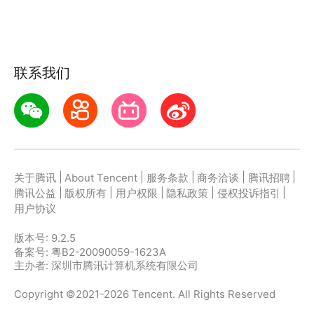
【透明主题】
熊猫动态壁纸支持 将心仪的视频设置为 微信、qq、及
联系我们
其他应用的背景当中，即刻给你一个超炫酷的透明聊天
背景主题！
【定制模板】
一键生成热门视频，助你轻松成为视频剪辑达人！
|
|
|
|
|
关于腾讯
About Tencent
服务条款
商务洽谈
腾讯招聘
更有视频制作、视频裁剪、视频编辑、视频去水印等功
|
|
|
|
|
腾讯公益
版权所有
用户权限
隐私政策
侵权投诉指引
能，操作简单让你轻松diy!
用户协议
版本号:
9.2.5
【官方QQ群】792610057
备案号: 粤B2-20090059-1623A
【反馈邮箱】panda_wp@foxmail.com
主办者: 深圳市腾讯计算机系统有限公司
【官方微博/抖音】熊猫动态壁纸
Copyright ©2021-2026 Tencent. All Rights Reserved