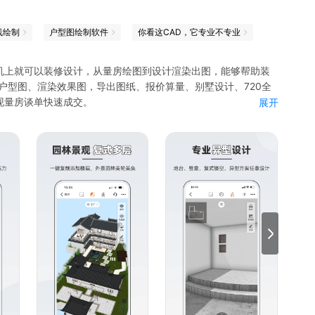
线绘制
户型图绘制软件
你看这CAD，它专业不专业
机上就可以装修设计，从量房绘图到设计渲染出图，能够帮助装
户型图、渲染效果图，导出图纸、报价算量、别墅设计、720全
现量房谈单快速成交。
展开
速绘出3D户型图。
设计，家居室内设计、全屋定制、橱衣柜定制、别墅工装等设计
、立面图、彩平图、手绘图、鸟瞰图等，无缝对接时下主流设计软
，沉浸式感受装修后效果，VR漫游谈单，营销签单利器。
实现多层住宅、别墅绘制出图，让设计更简单。