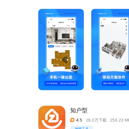
电脑版功能：打开www.kujiale.com，可以
【联系我们】
App说明：
官方网站： www.tubatu.com
【装修效果图】App内支持极速渲染，一键生成3
官方微博：土巴兔装修
【家具模型】200万模型任你收藏，设计更尽兴！A
官方公众号：土巴兔装修APP(@to8to282)
【设计培训】视频教程，快速自学室内设计技能
【灵感图库】VR家装方案每天更新，3d全景漫游
【行业大咖】大咖设计师，和你一对一交流心得
【个人主页】随时随地展示自己的设计主页和作品
【设计师的本地选品平台】一次合作千家品牌 ，助
【CAD手机看图】CAD看图，适用于工程建筑、施
分享
联系我们
官网/设计工具：www.kujiale.com
微信公众号：酷家乐设计助手
知户型
4.5
28.0万下载
256.23 M
建模工具