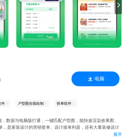
案例和日记，在这里找到合适你的装修风格，打造理想家。
修必备避坑指南。
拿到方案再做决策，心中更有底。
合理把控装修预算不超支，从设计到入住全程跟踪，省心住好
、装修建议书和附近小区装修案例。
主经确认后才付“装修款”，让装修和网上购物一样安心。
修材料数量和价格，记录每一笔装修开支。
正品，提供专业“质检报告”。
巴兔和业主团购家居建材省钱更省心。
电脑
B
付款，双方争议不下，平台公正判断。
台累计入驻了130多万名设计师，逾11万家装修公司以及9000多
计登记业主需求4100多万。
软件
户型图在线绘制
拆单软件
功能，数据与电脑版打通，一键匹配户型图，能快速渲染效果图、
统-图满意）科学技术奖；
订单，是家装设计的营销签单、设计接单利器，还有大量装修设计
0年中国互联网行业公益奖。
展开