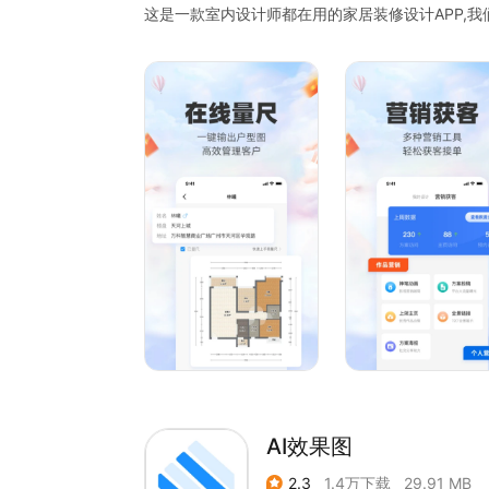
这是一款室内设计师都在用的家居装修设计APP,
提高室内设计师们的效果图出图效率；我们深耕家居
疑难问题，满足260万+企业设计、营销、获客需求
【产品功能】
在线量尺：一键解决量房难题，生成直观3D户型图
营销获客：百万业主在线咨询，多种营销工具，轻
成长课程：将万千设计干货、软件教程一网打尽 ，
方案模型：千万经典模型素材，设计灵感如涌泉，
分享交流：百万设计师聚集地，共享行业新资讯和
【产品反馈】
欢迎随时通过App“我的—帮助与反馈”功能，告
都会认真对待。
联系我们
官网/设计工具：https://b.3vjia.com
微信公众号：三维家软件
AI效果图
2.3
1.4万下载
29.91 MB