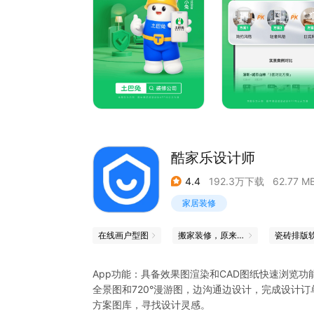
在这里你可以看到：
【装修设计灵感】3D全景效果图、业主真实装修
【学装修】干货满满的装修知识库，家居设计、装
【免费设计和报价】匹配1-3家正规装修公司，先
【在线找设计师】找设计师「私人定制」你的家，
家。
【我家附近】按地图找装修公司，看附近装修工地
【陪签与装修保】提供“陪签”服务，把关合同，业
【装修记账】覆盖全面装修材料品类，精确计算装
酷家乐设计师
【装修质检服务】为业主节约时间，把关质量和材料
【家居建材商城】品牌家具建材供应商入驻，在土
4.4
192.3万下载
62.77 M
【平台保障 先装修后支付】尾款可在竣工30天后
家居装修
【关于土巴兔】截至2020年12月31日，土巴兔平
家家具材料供应商，业务覆盖国内300多个城市，累
在线画户型图
搬家装修，原来也可以这么省心
瓷砖排版
*2020年入选商务部首批“数字商务企业”名单；
*2020年连续三年入选胡润独角兽榜单；
App功能：具备效果图渲染和CAD图纸快速浏览
*2020年获得中国建筑装饰协会颁发的（云设计系
全景图和720°漫游图，边沟通边设计，完成设计
*2020年获得中国互联网协会颁发的2018-202
方案图库，寻找设计灵感。