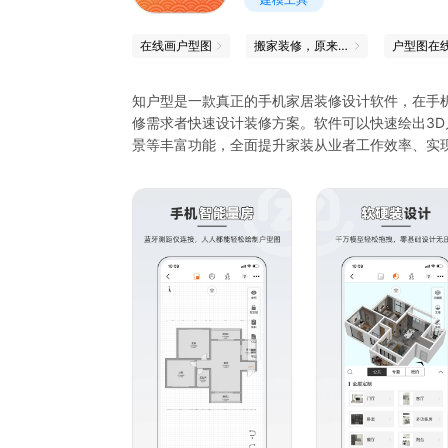
在线画户型图
搬家装修，原来也可以这么省心
户型图在
知户型是一款真正的手机家居装修设计软件，在手
修需求者快速设计装修方案。软件可以快速绘出3D
景等丰富功能，全面提升家装从业者工作效率、实
为什么要使用知户型？
【手机智能量房】：测距仪蓝牙链接，精准量房，快
【手机完成设计】：软硬装千万模型构件任意布置
一网打尽。
【导出专业图纸】：导出全套CAD图纸、效果图
件，实现快速高效办公。
【720全景效果图】：迅速生成VR全景效果链接
【多层楼绘制】：手机移动端多层设计功能，快速
【联系我们】
如果在使用过程中有任何问题，请联系我们
微信公众号：知户型