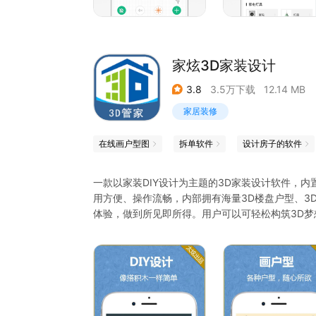
微博：知户型
客服热线：4006-520-510
家炫3D家装设计
3.8
3.5万下载
12.14 MB
家居装修
在线画户型图
拆单软件
设计房子的软件
一款以家装DIY设计为主题的3D家装设计软件，
用方便、操作流畅，内部拥有海量3D楼盘户型、3
体验，做到所见即所得。用户可以可轻松构筑3D
【房屋3D模型下载】直接输入小区名称，即可以查
【商品3D模型下载】浏览到感兴趣的商品时，可以
【商品3D模型设置】可以3D模型的位置、尺寸、
【房屋3D模型保存】可以对自己的设计进行在线保
【房屋2D户型创建】可以对自己的2D户型图进行
注1：本APP只支持Android版本不低于5.0；