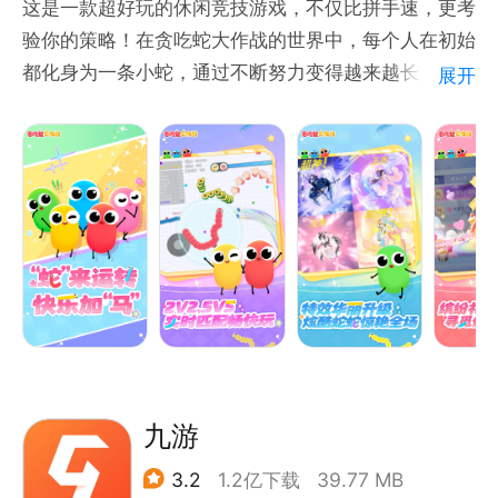
这是一款超好玩的休闲竞技游戏，不仅比拼手速，更考
验你的策略！在贪吃蛇大作战的世界中，每个人在初始
都化身为一条小蛇，通过不断努力变得越来越长，最终
展开
制霸一方！还可组团开黑，超畅快激情团战，随时三杀
暴走超神！
游戏玩法
1.控制摇杆走位你的小蛇，吃掉地图上彩色的小圆点，
就会变长。
2.小心！蛇头碰到其他贪吃蛇就会死亡，并且产生大量
小圆点。
3.长按加速键，用巧妙的走位让蛇身被别人撞上，就可
以吃掉尸体迅速变长。
4.无尽模式or限时模式or团战模式，和小伙伴们比比谁
九游
更长吧！
3.2
1.2亿下载
39.77 MB