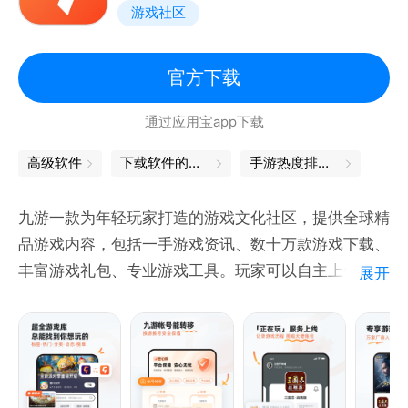
游戏社区
游戏特色
【以小搏大，战局随时都会逆袭】
你长你厉害，我短我灵活！大蛇不再有统治性的地位，
官方下载
小蛇们更灵活，战局随时都有可能逆转！
通过应用宝app下载
【简单有趣，老少皆宜的全民游戏】
高级软件
下载软件的软件
手游热度排行榜
不管是什么年龄、什么性别、什么职业，只要简单的在
屏幕上戳戳戳，就能在贪吃蛇大作战找到满满的乐趣！
九游一款为年轻玩家打造的游戏文化社区，提供全球精
品游戏内容，包括一手游戏资讯、数十万款游戏下载、
【战斗技巧，老司机教你几招】
丰富游戏礼包、专业游戏工具。玩家可以自主上传分享
展开
急速超车拦截蛇头、急停甩头抢道、180度华丽飘逸、
游戏视频，创建游戏俱乐部，在6000万游戏玩家中找
画个圈圈诅咒你…这些都是战斗技巧！
到同好，在游戏中畅聊，享受无穷乐趣！
谁说贪吃蛇大作战只靠手速？策略也很重要，当然如果
你恰好单身又练过手速 —— 完美！