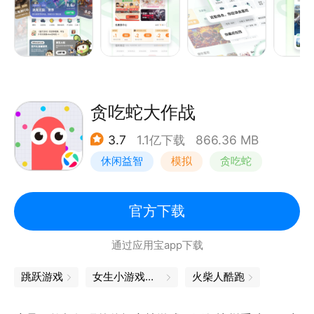
贪吃蛇大作战
3.7
1.1亿下载
866.36 MB
休闲益智
模拟
贪吃蛇
卡通
官方下载
通过应用宝app下载
跳跃游戏
女生小游戏大全
火柴人酷跑