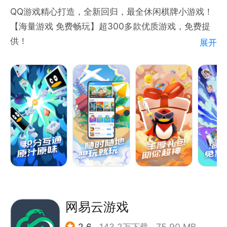
QQ游戏精心打造，全新回归，最全休闲棋牌小游戏！
【海量游戏 免费畅玩】超300多款优质游戏，免费提
供！
展开
【经典棋牌 原汁原味 】欢乐斗地主等全民经典棋牌游
戏，原汁原味好玩的停不下来！
【无需下载 即点即玩】无需等待下载，不占内存，随
时随地想玩就玩！
【休闲游戏 轻快体验】轻休闲游戏，让玩家轻松畅玩
其中，百玩不厌！
【丰厚礼包 助你超神】Q币/蓝钻/视频会员/多种游戏
礼包，周周免费领！
QQ游戏已诞生19年，最具情怀经典全民休闲棋牌游戏
平台，无处不在的快乐，尽在QQ游戏！
网易云游戏
2.6
143.2万下载
75.90 MB