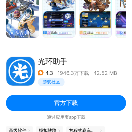
觉歌曲谱面由专业音乐团队打造，确保每个谱面的手感
保质保量！
丰富的歌曲类型，包含中文、日韩、欧美、古典等音乐
将不断通过网络更新，让您周周都有新歌体验，日日都
有新难度挑战！
光环助手
4.3
1946.3万下载
42.52 MB
游戏社区
官方下载
通过应用宝app下载
高级软件
模拟铁路
方程式赛车游戏