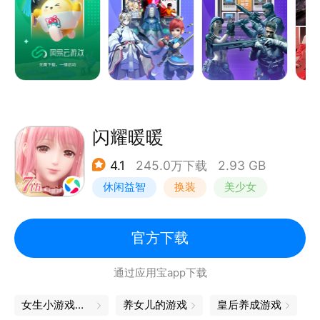
之后、明日方舟、崩坏、逆水寒、激战2、我的世界等
超多正版游戏。
【功能特色】
1.无需下载一键启动：随时随地，为您提供海量正版大
作，不安装不下载，一键启动。
闪耀暖暖
2.多端覆盖随时高配：手机、电脑、网页无缝切换，无
4.1
245.0万下载
2.93 GB
惧低配，随时随地高配云游。
休闲益智
换装
美少女
3.超多福利免费畅玩：付费大作免费试玩，用手机也能
振刀玩永劫；海量福利，超多礼包等你来。
二次元
4.定制键位丝滑操作：高度自由化的键位设置，让键位
官方下载
适应你的操作，随时沉浸玩游戏。
通过应用宝app下载
女生小游戏大全
养女儿的游戏
皇后养成游戏