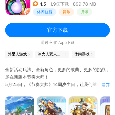
4.5
1.9亿下载
899.78 MB
握紧设计背后的记忆与情感，将它化为内心的力量。
休闲益智
音乐
腾讯
一步一步向着奇迹大陆——甚至所有世界的命运靠近！
改变的契机，是被寄托于搭配之中的美的力量。
而美的力量，就来自于内心！
官方下载
通过应用宝app下载
外星人游戏
冰火人双人闯关
休闲游戏
全新活动玩法、全新角色，更多的歌曲、更多的挑战，
尽在新版本节奏大师！
5月25日，《节奏大师》14周岁生日，让我们继续延
展开
续经典，演奏精彩！
音符下落式传统音乐游戏玩法，让你在手机上体验经典
的VOS模式，游戏中针对触摸屏的特性加入音轨滑动
音符，让你在游戏过程中体验到手指随着旋律跳舞的感