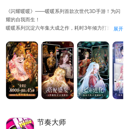
《闪耀暖暖》——暖暖系列首款次世代3D手游！为闪
耀的自我而生！
暖暖系列沉淀六年集大成之作，耗时3年倾力打造！
展开
千种3D材质、精致高清细节，打造服装风格的更多可
能。
在掌心世界，呈现精致之美。
恢弘壮阔的大世界、套装背后的设计师、丰富有趣的社
交玩法……
——穿过游戏这个媒介，和暖暖一起前往搭配拥有真实
力量的全新世界吧！
前往680年前的奇迹大陆，寻找毁灭世界的大设计师。
在每一次搭配中遇见不同的自我，与古往今来的设计师
节奏大师
并肩作战。